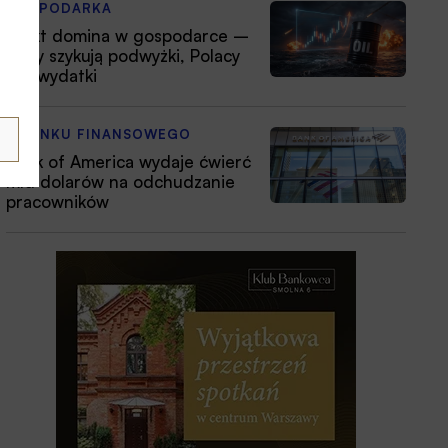
GOSPODARKA
Efekt domina w gospodarce –
firmy szykują podwyżki, Polacy
tną wydatki
Z RYNKU FINANSOWEGO
Bank of America wydaje ćwierć
mld dolarów na odchudzanie
pracowników