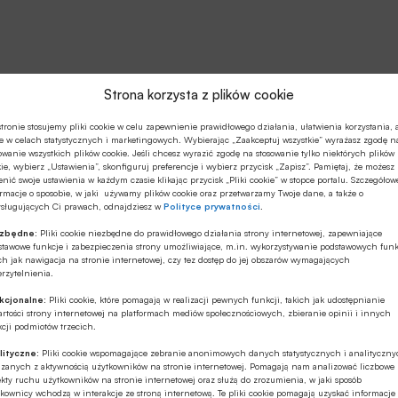
Strona korzysta z plików cookie
tronie stosujemy pliki cookie w celu zapewnienie prawidłowego działania, ułatwienia korzystania, 
e w celach statystycznych i marketingowych. Wybierając „Zaakceptuj wszystkie” wyrażasz zgodę n
owanie wszystkich plików cookie. Jeśli chcesz wyrazić zgodę na stosowanie tylko niektórych plików
ie, wybierz „Ustawienia”, skonfiguruj preferencje i wybierz przycisk „Zapisz”. Pamiętaj, że możesz
nić swoje ustawienia w każdym czasie klikając przycisk „Pliki cookie” w stopce portalu. Szczegółow
rmacje o sposobie, w jaki używamy plików cookie oraz przetwarzamy Twoje dane, a także o
ysługujących Ci prawach, odnajdziesz w
Polityce prywatności
.
ezbędne:
Pliki cookie niezbędne do prawidłowego działania strony internetowej, zapewniające
stawowe funkcje i zabezpieczenia strony umożliwiające, m.in. wykorzystywanie podstawowych funk
ch jak nawigacja na stronie internetowej, czy tez dostęp do jej obszarów wymagających
rzytelnienia.
kcjonalne:
Pliki cookie, które pomagają w realizacji pewnych funkcji, takich jak udostępnianie
rtości strony internetowej na platformach mediów społecznościowych, zbieranie opinii i innych
cji podmiotów trzecich.
lityczne:
Pliki cookie wspomagające zebranie anonimowych danych statystycznych i analityczn
ązanych z aktywnością użytkowników na stronie internetowej. Pomagają nam analizować liczbowe
kty ruchu użytkowników na stronie internetowej oraz służą do zrozumienia, w jaki sposób
kownicy wchodzą w interakcje ze stroną internetową. Te pliki cookie pomagają uzyskać informacje