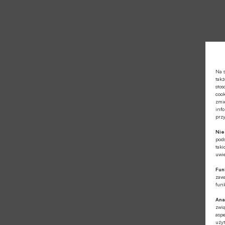
Na s
takż
stos
cook
zmie
info
prz
Ni
pod
taki
uwie
Fun
zawa
funk
Ana
zwi
aspe
użyt