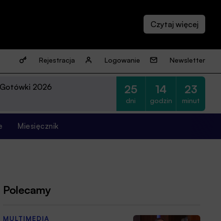
Rejestracja
Logowanie
Newsletter
 Gotówki 2026
25
14
23
dni
godzin
minut
e
Miesięcznik
Polecamy
MULTIMEDIA