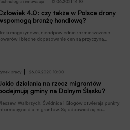
Technologie i innowacje
12.06.2021 14:10
Człowiek 4.0: czy także w Polsce drony
wspomogą branżę handlową?
Braki magazynowe, nieodpowiednie rozmieszczenie
towarów i błędne dopasowanie cen są przyczyną
ogromnych strat dla sieci handlowych. Tylko w USA
ubytki w przychodach są większe niż w przypadku
kradzieży i sięgają zawrotnej kwoty ok. 1,75 bln dolarów.
Sieci od lat wspomagają się robotami wyposażonymi w
sztuczną inteligencję, a już wkrótce nad naszymi
Rynek pracy
26.09.2020 10:00
głowami będą latać drony, które będą zliczać towar na
Jakie działania na rzecz migrantów
półkach, uważają uczestnicy konferencji Człowiek 4.0.
podejmują gminy na Dolnym Śląsku?
Pleszew, Wałbrzych, Świdnica i Głogów otwierają punkty
informacyjne dla migrantów. Są odpowiedzią na
potrzeby zarówno społeczeństwa przyjmującego, jak i
migrantów, którzy są coraz bardziej zauważalni nie tylko
w centrum Dolnego Śląska. W realizację działań