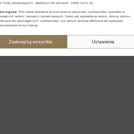
t liczby odwiedzających, współczynnika odrzuceń, źródła ruchu itp.
ketingowe:
Pliki cookie stosowane do analizowania aktywności użytkowników, wyświetlania
wiednich reklam i kampanii marketingowych. Celem jest wyświetlanie reklam, które są istotne i
eresujące dla poszczególnych użytkowników i tym samym bardziej efektywne dla wydawców
klamodawców strony trzeciej.
Zaakceptuj wszystkie
Ustawienia