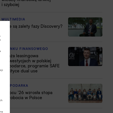
i szybciej
MULTIMEDIA
Jakie są zalety fazy Discovery?
a
a
Z RYNKU FINANSOWEGO
e
Branża leasingowa
o inwestycjach w polskiej
gospodarce, programie SAFE
i polityce dual use
cji
GOSPODARKA
W lipcu ’26 wzrosła stopa
bezrobocia w Polsce
ych
 na