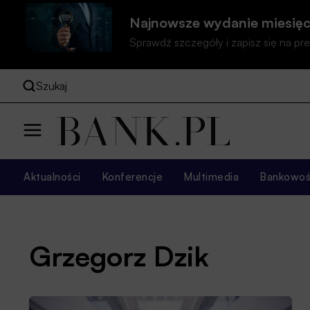
Najnowsze wydanie miesięc
Sprawdź szczegóły i zapisz się na 
Szukaj
Aktualności
Konferencje
Multimedia
Bankowość
Grzegorz Dzik