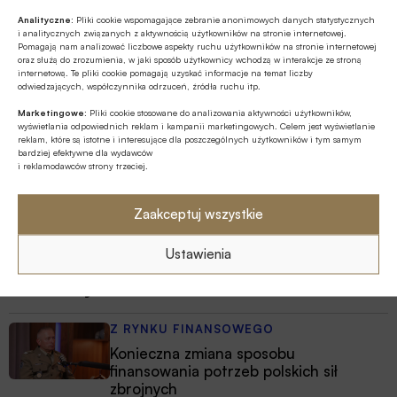
wobec popytu wynoszącego 3,25 mld euro, podał resort.
Analityczne:
Pliki cookie wspomagające zebranie anonimowych danych statystycznych
i analitycznych związanych z aktywnością użytkowników na stronie internetowej.
Z rynku finansowego
Pomagają nam analizować liczbowe aspekty ruchu użytkowników na stronie internetowej
30.01.2018 16:04
oraz służą do zrozumienia, w jaki sposób użytkownicy wchodzą w interakcje ze stroną
internetową. Te pliki cookie pomagają uzyskać informacje na temat liczby
Pięć banków ma mandat na
odwiedzających, współczynnika odrzuceń, źródła ruchu itp.
przygotowanie emisji 8,5-letnich zielonych obligacji
Marketingowe:
Pliki cookie stosowane do analizowania aktywności użytkowników,
wyświetlania odpowiednich reklam i kampanii marketingowych. Celem jest wyświetlanie
BNP Paribas, Citi, Commerzbank, Societe Generale oraz
reklam, które są istotne i interesujące dla poszczególnych użytkowników i tym samym
PKO Bank Polski otrzymały mandat na zorganizowanie
bardziej efektywne dla wydawców
i reklamodawców strony trzeciej.
emisji 8,5-letnich obligacji nominowanych w euro tzw.
Green Bonds, podał resort w komunikacie.
Zaakceptuj wszystkie
STRONA 1 Z 1
Ustawienia
Polecamy
Z RYNKU FINANSOWEGO
Konieczna zmiana sposobu
finansowania potrzeb polskich sił
zbrojnych