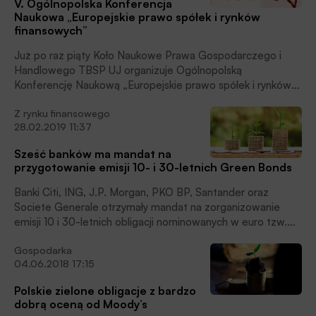
V. Ogólnopolska Konferencja
współudziale DNB Bank Polska, który nabył obligacje na
Naukowa „Europejskie prawo spółek i rynków
własny portfel ‒ poinformował Bank.
finansowych”
Już po raz piąty Koło Naukowe Prawa Gospodarczego i
Handlowego TBSP UJ organizuje Ogólnopolską
Konferencję Naukową „Europejskie prawo spółek i rynków
finansowych”, która odbędzie się w dniach 25 − 26 kwietnia
Z rynku finansowego
2020 r. na Uniwersytecie Jagiellońskim w Krakowie.
28.02.2019 11:37
Sześć banków ma mandat na
przygotowanie emisji 10- i 30-letnich Green Bonds
Banki Citi, ING, J.P. Morgan, PKO BP, Santander oraz
Societe Generale otrzymały mandat na zorganizowanie
emisji 10 i 30-letnich obligacji nominowanych w euro tzw.
Green Bonds, podał resort finansów.
Gospodarka
04.06.2018 17:15
Polskie zielone obligacje z bardzo
dobrą oceną od Moody’s