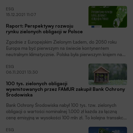
mln zł, które sfinansują stworzenie Łódzkiego Centrum
ESG
Recyklingu, czyli zespołu instalacji do przetwarzania
15.12.2021 11:07
miejskich odpadów komunalnych. To pierwszy w Polsce
program emisji zielonych obligacji w branży gospodarki
Raport: Perspektywy rozwoju
odpadami, poinformował Bank.
rynku zielonych obligacji w Polsce
Zgodnie z Europejskim Zielonym Ładem, do 2050 roku
Europa ma być pierwszym na świecie kontynentem
neutralnym klimatycznie. Polska była pierwszym krajem na
świecie, który w 2016 roku wyemitował zielone obligacje
ESG
skarbowe na kwotę 750 mln euro. Jak wynika z raportu
06.11.2021 13:30
KPMG w Polsce przygotowanego na zlecenie Ministerstwa
Finansów, nasz rynek charakteryzuje się znaczącym
100 tys. zielonych obligacji
potencjałem do dalszego rozwoju emisji zielonych obligacji
wyemitowanych przez FAMUR zakupił Bank Ochrony
korporacyjnych i komunalnych.
Środowiska
Bank Ochrony Środowiska nabył 100 tys. tzw. zielonych
obligacji o wartości nominalnej 1.000 zł każda za łączną
cenę emisyjną w wysokości 100 mln zł. To kolejna transakcja
wpisująca się w proekologiczną strategię Banku,
ESG
poinformował BOŚ.