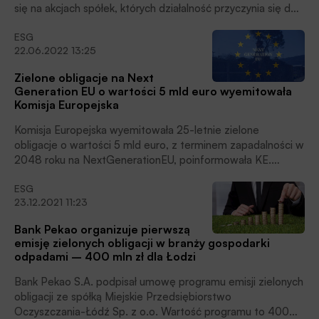
się na akcjach spółek, których działalność przyczynia się do
realizacji Celów Zrównoważonego Rozwoju (SDGs), w tym
ESG
przeciwdziałania zmianom klimatu i ich skutkom. Drugi –
22.06.2022 13:25
przede wszystkim na obligacjach emitowanych w celu
finansowania projektów realizujących cele środowiskowe
Zielone obligacje na Next
lub społeczne, poinformowało Towarzystwo.
Generation EU o wartości 5 mld euro wyemitowała
Komisja Europejska
Komisja Europejska wyemitowała 25-letnie zielone
obligacje o wartości 5 mld euro, z terminem zapadalności w
2048 roku na NextGenerationEU, poinformowała KE.
Komisja planuje emisję obligacji i bonów na ten instrument o
ESG
łącznej wartości 800 mld euro.
23.12.2021 11:23
Bank Pekao organizuje pierwszą
emisję zielonych obligacji w branży gospodarki
odpadami – 400 mln zł dla Łodzi
Bank Pekao S.A. podpisał umowę programu emisji zielonych
obligacji ze spółką Miejskie Przedsiębiorstwo
Oczyszczania-Łódź Sp. z o.o. Wartość programu to 400