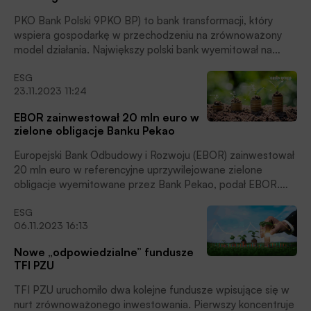
PKO Bank Polski 9PKO BP) to bank transformacji, który
wspiera gospodarkę w przechodzeniu na zrównoważony
model działania. Największy polski bank wyemitował na
eurorynku swoje pierwsze zielone obligacje typu Senior Non
ESG
Preferred. Łączna wartość emisji wynosi 750 mln euro.
23.11.2023 11:24
Pozyskane środki zostaną przeznaczone na refinansowanie
kredytów mieszkaniowych finansujących podnoszenie
EBOR zainwestował 20 mln euro w
efektywności energetycznej nieruchomości, czytamy w
zielone obligacje Banku Pekao
komunikacie prasowym Banku.
Europejski Bank Odbudowy i Rozwoju (EBOR) zainwestował
20 mln euro w referencyjne uprzywilejowane zielone
obligacje wyemitowane przez Bank Pekao, podał EBOR.
Obligacje są denominowane w euro i notowane na Giełdzie
ESG
Papierów Wartościowych w Luksemburgu.
06.11.2023 16:13
Nowe „odpowiedzialne” fundusze
TFI PZU
TFI PZU uruchomiło dwa kolejne fundusze wpisujące się w
nurt zrównoważonego inwestowania. Pierwszy koncentruje