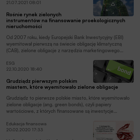
21.07.2021 08:01
Rośnie rynek zielonych
instrumentów na finansowanie proekologicznych
nieruchomości
Od 2007 roku, kiedy Europejski Bank Inwestycyjny (EBI)
wyemitował pierwszą na świecie obligację klimatyczną
(CAB), zielone obligacje z narzędzia marketingowego
wyewoluowały do jednego z najszybciej rozwijających się
ESG
narzędzi inwestycyjnych. Ten trend jest widoczny także na
22.10.2020 18:40
rynku nieruchomości i można spodziewać się, że będzie się
tylko umacniał, oceniają eksperci Colliers i Berlin Hyp.
Grudziądz pierwszym polskim
miastem, które wyemitowało zielone obligacje
Grudziądz to pierwsze polskie miasto, które wyemitowało
zielone obligacje (ang. green bonds), czyli papiery
wartościowe, z których finansowane są inwestycje
chroniące środowisko. Miejskie Wodociągi i Oczyszczalnia
Edukacja finansowa
Sp.z.o.o. w Grudziądzu otrzymały certyfikat na
20.02.2020 17:33
finansowanie i refinansowanie obligacji przychodowych na
kwotę 63,2 mln zł. Emisja została przeprowadzona przy