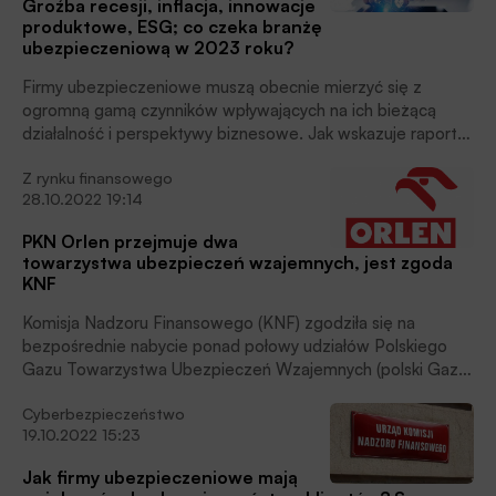
Groźba recesji, inflacja, innowacje
produktowe, ESG; co czeka branżę
ubezpieczeniową w 2023 roku?
Firmy ubezpieczeniowe muszą obecnie mierzyć się z
ogromną gamą czynników wpływających na ich bieżącą
działalność i perspektywy biznesowe. Jak wskazuje raport
Deloitte 2023 Insurance Outlook. Global insurance industry
Z rynku finansowego
at crosscroads to shaping long-term success, może to
28.10.2022 19:14
oznaczać konieczność wypracowania nowej, strategicznej
wizji własnego miejsca w tak niespokojnym świecie.
PKN Orlen przejmuje dwa
towarzystwa ubezpieczeń wzajemnych, jest zgoda
KNF
Komisja Nadzoru Finansowego (KNF) zgodziła się na
bezpośrednie nabycie ponad połowy udziałów Polskiego
Gazu Towarzystwa Ubezpieczeń Wzajemnych (polski Gaz
TUW) oraz pośrednie nabycia udziałów Polskiego Gazu
Cyberbezpieczeństwo
Towarzystwa Ubezpieczeń Wzajemnych na Życie z
19.10.2022 15:23
siedzibą w Warszawie (Polski Gaz TUWnŻ) przez PKN
Orlen.
Jak firmy ubezpieczeniowe mają