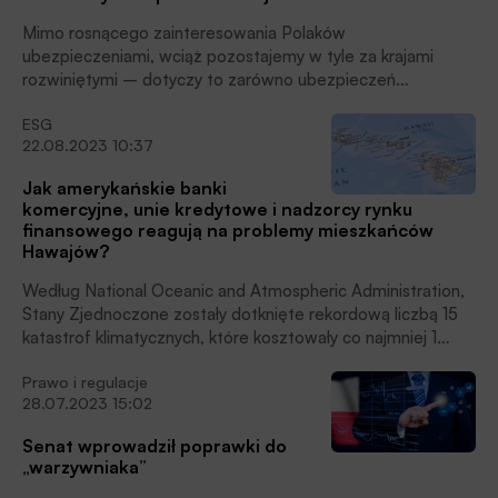
Mimo rosnącego zainteresowania Polaków
ubezpieczeniami, wciąż pozostajemy w tyle za krajami
rozwiniętymi – dotyczy to zarówno ubezpieczeń
majątkowych, jak i życiowych oraz zdrowotnych. W 2025
ESG
roku będziemy skupiać się na zmniejszaniu luki
22.08.2023 10:37
ubezpieczeniowej, podkreśla Jan Grzegorz Prądzyński,
prezes zarządu PIU.
Jak amerykańskie banki
komercyjne, unie kredytowe i nadzorcy rynku
finansowego reagują na problemy mieszkańców
Hawajów?
Według National Oceanic and Atmospheric Administration,
Stany Zjednoczone zostały dotknięte rekordową liczbą 15
katastrof klimatycznych, które kosztowały co najmniej 1
miliard dolarów, w okresie od stycznia do lipca ‘23. Ta liczba
Prawo i regulacje
nie obejmuje jednak śmiercionośnych pożarów lasów, które
28.07.2023 15:02
miały miejsce w tym miesiącu (sierpniu) na wyspie Maui na
Hawajach, w których zginęło co najmniej 114 osób, i które
Senat wprowadził poprawki do
zniszczyły tysiące budynków.
„warzywniaka”