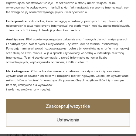
zapewniające podstawowe funkcje i zabezpieczenia strony umożliwiające, m.in.
komunikacyjnych będą stosowane przez zakłady
wykorzystywanie podstawowych funkcji takich jak nawigacja na stronie internetowej, czy
ubezpieczeń nie później niż od 1 listopada 2022 r.
tez dostęp do jej obszarów wymagających uwierzytelnienia.
Z rynku finansowego
Funkcjonalne:
Pliki cookie, które pomagają w realizacji pewnych funkcji, takich jak
06.06.2022 16:01
udostępnianie zawartości strony internetowej na platformach mediów społecznościowych,
zbieranie opinii i innych funkcji podmiotów trzecich.
PIU: składka przypisana w kanale
Analityczne:
Pliki cookie wspomagające zebranie anonimowych danych statystycznych
bancassurance spadła do 1,34 mld zł w I kw. 2022 r.
i analitycznych związanych z aktywnością użytkowników na stronie internetowej.
Pomagają nam analizować liczbowe aspekty ruchu użytkowników na stronie internetowej
Składka przypisana brutto ubezpieczycieli pozyskana w
oraz służą do zrozumienia, w jaki sposób użytkownicy wchodzą w interakcje ze stroną
kanale bancassurance wynosiła 1,34 mld zł na koniec I
internetową. Te pliki cookie pomagają uzyskać informacje na temat liczby
odwiedzających, współczynnika odrzuceń, źródła ruchu itp.
kwartału br., co oznacza spadek o 18,9% r/r, podała Polska
Izba Ubezpieczeń.
Marketingowe:
Pliki cookie stosowane do analizowania aktywności użytkowników,
Z rynku finansowego
wyświetlania odpowiednich reklam i kampanii marketingowych. Celem jest wyświetlanie
reklam, które są istotne i interesujące dla poszczególnych użytkowników i tym samym
03.06.2022 15:02
bardziej efektywne dla wydawców
i reklamodawców strony trzeciej.
KNF: zysk netto ubezpieczycieli
spadł rdr do 771,07 mln zł I kw. 2022 r.
Zaakceptuj wszystkie
Jak poinformowała Komisja Nadzoru Finansowego, zysk
netto ubezpieczycieli spadł do 771,07 mln zł w I kw. 2022 r.
Ustawienia
z 1 133,64 mln zł rok wcześniej.
Z rynku finansowego