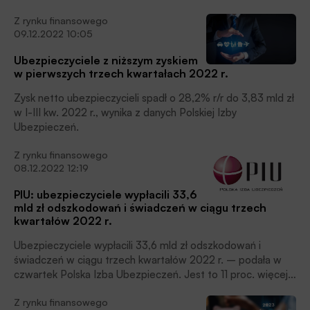
odpowiada 26,6 proc. wartości PKB Polski. W 2022 r.
Z rynku finansowego
ubezpieczyciele należności wypłacili odszkodowania o
09.12.2022 10:05
łącznej wartości 219,6 mln zł, czyli o 49 proc. więcej w
porównaniu do 2021 roku, poinformowała Polska Izba
Ubezpieczyciele z niższym zyskiem
Ubezpieczeń.
w pierwszych trzech kwartałach 2022 r.
Zysk netto ubezpieczycieli spadł o 28,2% r/r do 3,83 mld zł
w I-III kw. 2022 r., wynika z danych Polskiej Izby
Ubezpieczeń.
Z rynku finansowego
08.12.2022 12:19
PIU: ubezpieczyciele wypłacili 33,6
mld zł odszkodowań i świadczeń w ciągu trzech
kwartałów 2022 r.
Ubezpieczyciele wypłacili 33,6 mld zł odszkodowań i
świadczeń w ciągu trzech kwartałów 2022 r. – podała w
czwartek Polska Izba Ubezpieczeń. Jest to 11 proc. więcej
niż rok wcześniej.
Z rynku finansowego