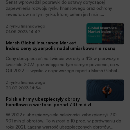
Senat wprowadził poprawki do ustawy dotyczącej
zapewnienia rozwoju rynku finansowego oraz ochrony
inwestorów na tym rynku, której celem jest m.in.
zmniejszenie obciążeń regulacyjnych nałożonych na
Z rynku finansowego
podmioty nadzorowane przez Komisję Nadzoru
01.05.2023 14:49
Finansowego (KNF).
Marsh Global Insurance Market
Index: ceny cyberpolis nadal umiarkowanie rosną
Ceny ubezpieczeń na świecie wzrosły o 4% w pierwszym
kwartale 2023, pozostając na tym samym poziomie, co w
Q4 2022 – wynika z najnowszego raportu Marsh Global
Insurance Market Index. Jest to 22. kwartał z rzędu, w
Z rynku finansowego
którym odnotowano wzrost stawek.
30.03.2023 14:54
Polskie firmy ubezpieczyły obroty
handlowe o wartości ponad 710 mld zł
W 2022 r. ubezpieczyciele należności zabezpieczyli 710
901 mln zł obrotów. To wzrost o 10 proc. w porównaniu do
roku 2021. Łączna wartość ubezpieczonych obrotów