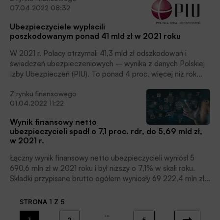
07.04.2022 08:32
Ubezpieczyciele wypłacili
poszkodowanym ponad 41 mld zł w 2021 roku
W 2021 r. Polacy otrzymali 41,3 mld zł odszkodowań i
świadczeń ubezpieczeniowych – wynika z danych Polskiej
Izby Ubezpieczeń (PIU). To ponad 4 proc. więcej niż rok
wcześniej.
Z rynku finansowego
01.04.2022 11:22
Wynik finansowy netto
ubezpieczycieli spadł o 7,1 proc. rdr, do 5,69 mld zł,
w 2021 r.
Łączny wynik finansowy netto ubezpieczycieli wyniósł 5
690,6 mln zł w 2021 roku i był niższy o 7,1% w skali roku.
Składki przypisane brutto ogółem wyniosły 69 222,4 mln zł
w 2021 r., co oznacza wzrost o 9,1% r/r.
STRONA 1 Z 5
…
1
2
5