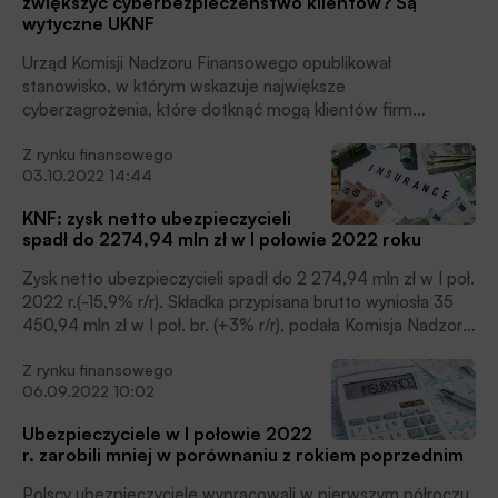
zwiększyć cyberbezpieczeństwo klientów? Są
wytyczne UKNF
Urząd Komisji Nadzoru Finansowego opublikował
stanowisko, w którym wskazuje największe
cyberzagrożenia, które dotknąć mogą klientów firm
ubezpieczeniowych, i działania, które podjąć powinni
Z rynku finansowego
ubezpieczyciele, aby lepiej chronić przed nimi swoich
03.10.2022 14:44
klientów.
KNF: zysk netto ubezpieczycieli
spadł do 2274,94 mln zł w I połowie 2022 roku
Zysk netto ubezpieczycieli spadł do 2 274,94 mln zł w I poł.
2022 r.(-15,9% r/r). Składka przypisana brutto wyniosła 35
450,94 mln zł w I poł. br. (+3% r/r), podała Komisja Nadzoru
Finansowego.
Z rynku finansowego
06.09.2022 10:02
Ubezpieczyciele w I połowie 2022
r. zarobili mniej w porównaniu z rokiem poprzednim
Polscy ubezpieczyciele wypracowali w pierwszym półroczu