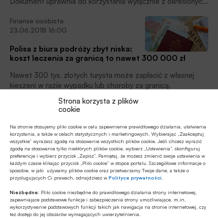
Dokument uprawnia do korzystania wyłącznie z określonych
usług medycznym w konkretnych placówkach. Jeśli turysta
Finanse osobiste
chce zapewnić pełne bezpieczeństwo sobie i swoim
23.06.2018 16:00
bliskim, powinien kupić odpowiednie ubezpieczenie
podróżne.
Polisa z biura podróży zbyt niska:
koszt leczenia za granicą to nawet 300 000 zł
Nawet 300 tys. złotych turysta może zapłacić z własnej
kieszeni w razie wypadku lub choroby za granicą.
Ubezpieczenia oferowane przez biura podróży często
Strona korzysta z plików
posiadają bowiem zbyt niskie sumy gwarantowane kosztów
cookie
Artykuły
leczenia.
26.05.2018 12:00
Na stronie stosujemy pliki cookie w celu zapewnienie prawidłowego działania, ułatwienia
korzystania, a także w celach statystycznych i marketingowych. Wybierając „Zaakceptuj
wszystkie” wyrażasz zgodę na stosowanie wszystkich plików cookie. Jeśli chcesz wyrazić
Wybierasz się na Mundial do Rosji?
zgodę na stosowanie tylko niektórych plików cookie, wybierz „Ustawienia”, skonfiguruj
Pomyśl o ubezpieczeniu
preferencje i wybierz przycisk „Zapisz”. Pamiętaj, że możesz zmienić swoje ustawienia w
każdym czasie klikając przycisk „Pliki cookie” w stopce portalu. Szczegółowe informacje o
Kilkadziesiąt tysięcy polskich kibiców wybiera się do Rosji na
sposobie, w jaki używamy plików cookie oraz przetwarzamy Twoje dane, a także o
przysługujących Ci prawach, odnajdziesz w
Polityce prywatności
.
zbliżające się mistrzostwa świata w piłce nożnej. Do
walizek spakują bilety, biało-czerwone stroje, szaliki i
Niezbędne:
Pliki cookie niezbędne do prawidłowego działania strony internetowej,
paszporty. Powinni pomyśleć również o ubezpieczeniowym
zapewniające podstawowe funkcje i zabezpieczenia strony umożliwiające, m.in.
wykorzystywanie podstawowych funkcji takich jak nawigacja na stronie internetowej, czy
Artykuły
zestawie kibica, dzięki któremu z Mundialu wrócą tylko z
tez dostęp do jej obszarów wymagających uwierzytelnienia.