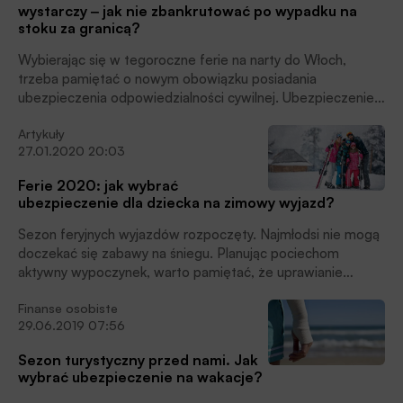
wystarczy ‒ jak nie zbankrutować po wypadku na
stoku za granicą?
Wybierając się w tegoroczne ferie na narty do Włoch,
trzeba pamiętać o nowym obowiązku posiadania
ubezpieczenia odpowiedzialności cywilnej. Ubezpieczenie
turystyczne powinno też zapewniać pokrycie kosztów
Artykuły
leczenia oraz ratownictwa i transportu medycznego. Koszty
27.01.2020 20:03
związane z wypadkiem na stoku bardzo łatwo mogą
przekroczyć nawet 100 czy 200 tys. zł. Jeśli wyjeżdżamy
Ferie 2020: jak wybrać
poza Europę, to nawet 4-5 razy więcej, czytamy w
ubezpieczenie dla dziecka na zimowy wyjazd?
informacji prasowej Mondial Assistance.
Sezon feryjnych wyjazdów rozpoczęty. Najmłodsi nie mogą
doczekać się zabawy na śniegu. Planując pociechom
aktywny wypoczynek, warto pamiętać, że uprawianie
sportu może wiązać się z potencjalnymi kontuzjami czy
Finanse osobiste
wypadkami. Tylko w samych Tatrach podczas jednego
29.06.2019 07:56
sezonu poszkodowanych zostaje średnio ok. 5 tys. osób.
O ile krajowe służby ratunkowe bezpłatnie udzielają pomocy
Sezon turystyczny przed nami. Jak
turystom nawet wysoko w górach, o tyle za granicą koszty
wybrać ubezpieczenie na wakacje?
leczenia i transportu do Polski mogą w niektórych