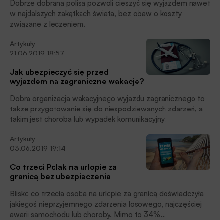
wypadkach wynieść nawet 250 tys. zł.
Dobrze dobrana polisa pozwoli cieszyć się wyjazdem nawet
w najdalszych zakątkach świata, bez obaw o koszty
związane z leczeniem.
Artykuły
21.06.2019 18:57
Jak ubezpieczyć się przed
wyjazdem na zagraniczne wakacje?
Dobra organizacja wakacyjnego wyjazdu zagranicznego to
także przygotowanie się do niespodziewanych zdarzeń, a
takim jest choroba lub wypadek komunikacyjny.
Artykuły
03.06.2019 19:14
Co trzeci Polak na urlopie za
granicą bez ubezpieczenia
Blisko co trzecia osoba na urlopie za granicą doświadczyła
jakiegoś nieprzyjemnego zdarzenia losowego, najczęściej
awarii samochodu lub choroby. Mimo to 34%