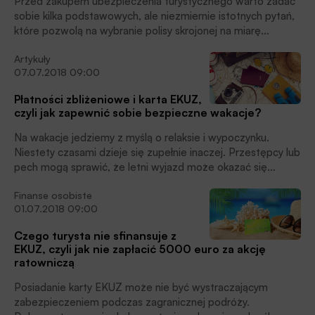
Przed zakupem ubezpieczenia turystycznego warto zadać
sobie kilka podstawowych, ale niezmiernie istotnych pytań,
które pozwolą na wybranie polisy skrojonej na miarę
naszych potrzeb.
Artykuły
07.07.2018 09:00
Płatności zbliżeniowe i karta EKUZ,
czyli jak zapewnić sobie bezpieczne wakacje?
Na wakacje jedziemy z myślą o relaksie i wypoczynku.
Niestety czasami dzieje się zupełnie inaczej. Przestępcy lub
pech mogą sprawić, że letni wyjazd może okazać się
niezwykle stresujący i znacznie bardziej kosztowny niż
Finanse osobiste
planowaliśmy. Co zrobić, aby się przed tym zabezpieczyć?
01.07.2018 09:00
Czego turysta nie sfinansuje z
EKUZ, czyli jak nie zapłacić 5000 euro za akcję
ratowniczą
Posiadanie karty EKUZ może nie być wystraczającym
zabezpieczeniem podczas zagranicznej podróży.