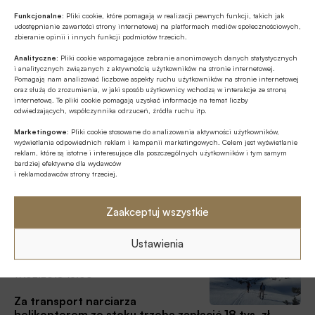
22.04.2018 15:31
wrażeniami sportowymi, a nie z nowymi troskami. Bo karta
Funkcjonalne:
Pliki cookie, które pomagają w realizacji pewnych funkcji, takich jak
EKUZ w Rosji nie obowiązuje.
udostępnianie zawartości strony internetowej na platformach mediów społecznościowych,
Majówka: wyjazd za granicę? Nie
zbieranie opinii i innych funkcji podmiotów trzecich.
zapomnij o wyrobieniu EKUZ
Analityczne:
Pliki cookie wspomagające zebranie anonimowych danych statystycznych
Wyjeżdżamy! – to decyzja, którą wielu z nas podejmuje
i analitycznych związanych z aktywnością użytkowników na stronie internetowej.
Pomagają nam analizować liczbowe aspekty ruchu użytkowników na stronie internetowej
przed długim majowym weekendem. Pamiętaj, że przed
oraz służą do zrozumienia, w jaki sposób użytkownicy wchodzą w interakcje ze stroną
wyjazdem za granicę warto wyrobić Europejską Kartę
internetową. Te pliki cookie pomagają uzyskać informacje na temat liczby
Ubezpieczenia Zdrowotnego (EKUZ). Jeszcze zdążysz to
odwiedzających, współczynnika odrzuceń, źródła ruchu itp.
Mój plan emerytalny
zrobić online.
Marketingowe:
Pliki cookie stosowane do analizowania aktywności użytkowników,
20.02.2018 19:30
wyświetlania odpowiednich reklam i kampanii marketingowych. Celem jest wyświetlanie
reklam, które są istotne i interesujące dla poszczególnych użytkowników i tym samym
Jak zabezpieczyć się przed
bardziej efektywne dla wydawców
i reklamodawców strony trzeciej.
wypadkiem podczas pracy za granicą
W Polsce maleje bezrobocie i rosną płaca, ale mimo to
Zaakceptuj wszystkie
firmy narzekają na brak rąk do pracy. Wśród najczęściej
poszukiwanych zawodów są specjaliści IT, e-commerce
Ustawienia
oraz inżynierowie. Niestety Ci sami specjaliści są
Artykuły
poszukiwani również za granicą, a tam zarobki są dużo
17.02.2018 16:00
wyższe.
Za transport narciarza
helikopterem ze stoku trzeba zapłacić 18 tys. zł