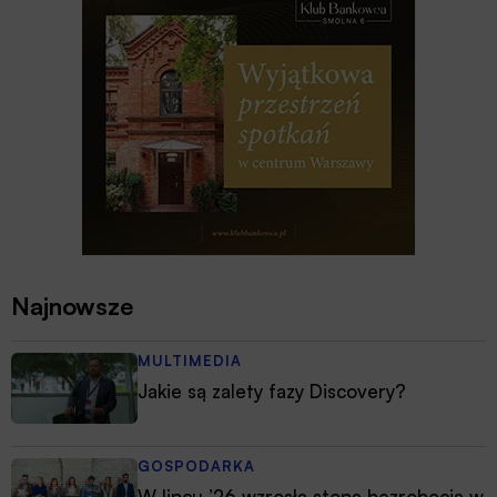
Najnowsze
MULTIMEDIA
Jakie są zalety fazy Discovery?
GOSPODARKA
W lipcu ’26 wzrosła stopa bezrobocia w