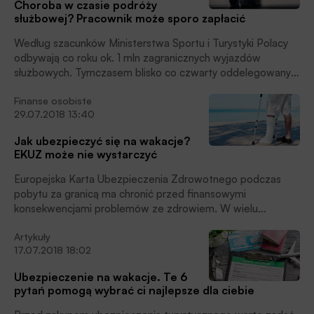
Choroba w czasie podróży
służbowej? Pracownik może sporo zapłacić
Według szacunków Ministerstwa Sportu i Turystyki Polacy
odbywają co roku ok. 1 mln zagranicznych wyjazdów
służbowych. Tymczasem blisko co czwarty oddelegowany
(23%) może być pozbawiony dodatkowego ubezpieczenia
Finanse osobiste
podróżnego. W przypadku nagłego zachorowania lub
29.07.2018 13:40
wypadku naraża to ich na znaczne wydatki na niezbędne
leczenie – oceniają eksperci AXA Partners.
Jak ubezpieczyć się na wakacje?
EKUZ może nie wystarczyć
Europejska Karta Ubezpieczenia Zdrowotnego podczas
pobytu za granicą ma chronić przed finansowymi
konsekwencjami problemów ze zdrowiem. W wielu
sytuacjach EKUZ nie gwarantuje jednak bezpłatnego
Artykuły
dostępu do pomocy medycznej, a jedyne uprawnia do
17.07.2018 18:02
refundacji części poniesionych kosztów.
Ubezpieczenie na wakacje. Te 6
pytań pomogą wybrać ci najlepsze dla ciebie