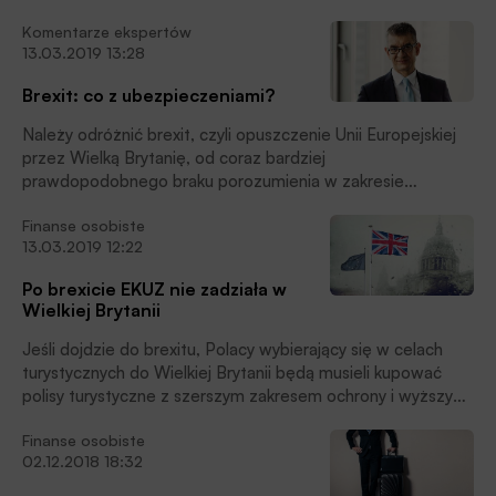
wyjeżdżających nie posiada ubezpieczenia turystycznego
Komentarze ekspertów
ani karty EKUZ, wynika z raportu Nationale-Nederlanden
13.03.2019 13:28
„Bezpieczni w podróży”. Za największe atuty polisy
turystycznej ankietowani uznają pokrycie kosztów leczenia i
Brexit: co z ubezpieczeniami?
poczucie bezpieczeństwa.
Należy odróżnić brexit, czyli opuszczenie Unii Europejskiej
przez Wielką Brytanię, od coraz bardziej
prawdopodobnego braku porozumienia w zakresie
warunków opuszczenia Unii Europejskiej przez Wielką
Finanse osobiste
Brytanię (no-deal Brexit, twardy brexit).
13.03.2019 12:22
Po brexicie EKUZ nie zadziała w
Wielkiej Brytanii
Jeśli dojdzie do brexitu, Polacy wybierający się w celach
turystycznych do Wielkiej Brytanii będą musieli kupować
polisy turystyczne z szerszym zakresem ochrony i wyższymi
sumami ubezpieczenia niż do tej pory, gdyż przestanie
Finanse osobiste
obowiązywać obecny system EKUZ.
02.12.2018 18:32