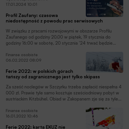
17.01.2024 10:01
Profil Zaufany: czasowa
niedostępność z powodu prac serwisowych
W związku z pracami rozwojowymi w obszarze Profilu
Zaufanego od godziny 20.00 w piątek, 19 stycznia do
godziny 16:00 w sobotę, 20 stycznia ’24 trwać będzie
przerwa serwisowa. Profil Zaufany będzie w tym czasie
Finanse osobiste
niedostępny dla użytkowników, poinformował Centralny
06.02.2022 08:09
Ośrodek Informatyki.
Ferie 2022: w polskich górach
tańszy od zagranicznego jest tylko skipass
Za sześć noclegów w Szczyrku trzeba zapłacić niespełna 4
000 zł. Prawie tyle samo kosztuje sześciodniowy pobyt w
austriackim Kitzbühel. Obiad w Zakopanem zje się za tyle
samo, co we włoskim Livigno. Tylko skipassy w Polsce są
Finanse osobiste
tańsze niż za granicą, czytamy w informacji prasowej
16.01.2022 10:46
rankomat.pl.
Ferie 2022: karta EKUZ nie