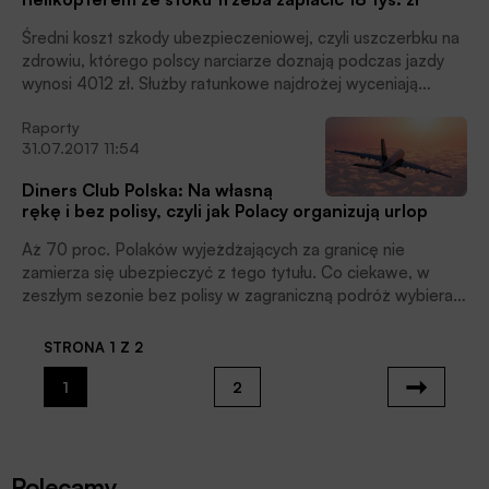
Średni koszt szkody ubezpieczeniowej, czyli uszczerbku na
zdrowiu, którego polscy narciarze doznają podczas jazdy
wynosi 4012 zł. Służby ratunkowe najdrożej wyceniają
transport helikopterem ze stoku do szpitala, który średnio
Raporty
kosztuje 18 000 zł. Europejska Karta Ubezpieczenia
31.07.2017 11:54
Zdrowotnego (EKUZ) nie refunduje tego typu wydatków.
Diners Club Polska: Na własną
rękę i bez polisy, czyli jak Polacy organizują urlop
Aż 70 proc. Polaków wyjeżdżających za granicę nie
zamierza się ubezpieczyć z tego tytułu. Co ciekawe, w
zeszłym sezonie bez polisy w zagraniczną podróż wybierało
się tylko 22 proc. badanych. Przeważająca część naszych
rodaków (ponad 69 proc.) wczasy organizuje na własną
STRONA 1 Z 2
rękę. W Polsce urlop spędzi 36 proc. ankietowanych, z
czego na wypoczynek w kraju zdecydowanie chętniej
1
2
przystają beneficjenci programu Rodzina 500+ – wynika z
badania Diners Club Polska.
Polecamy