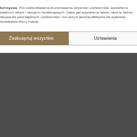
ketingowe:
Pliki cookie stosowane do analizowania aktywności użytkowników, wyświetlania
wiednich reklam i kampanii marketingowych. Celem jest wyświetlanie reklam, które są istotne i
eresujące dla poszczególnych użytkowników i tym samym bardziej efektywne dla wydawców
klamodawców strony trzeciej.
Zaakceptuj wszystkie
Ustawienia