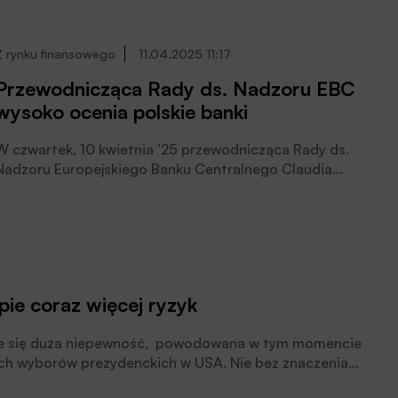
Z rynku finansowego
11.04.2025 11:17
Przewodnicząca Rady ds. Nadzoru EBC
wysoko ocenia polskie banki
 czwartek, 10 kwietnia ’25 przewodnicząca Rady ds.
Nadzoru Europejskiego Banku Centralnego Claudia
Buch wygłosiła wykład w Szkole Głównej Handlowej w
Warszawie. Oceniła w nim skomplikowaną globalną
sytuację, związaną z możliwą wojną celną, a także
zwiększonym ryzykiem geopolitycznym.
ie coraz więcej ryzyk
uje się duża niepewność, powodowana w tym momencie
ych wyborów prezydenckich w USA. Nie bez znaczenia
ycznych oraz gospodarczych jest coraz dłuższa.