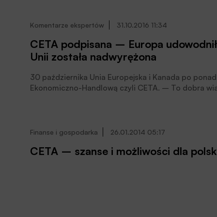
Komentarze ekspertów
31.10.2016 11:34
CETA podpisana – Europa udowodniła
Unii została nadwyrężona
30 października Unia Europejska i Kanada po pona
Ekonomiczno-Handlową czyli CETA. – To dobra wia
wewnętrznych kłopotów udowodniła swoją zdolność
europejskich umów handlowych – komentuje Jakub
Konfederacji Lewiatan. – Brak zgody zdecydowanie 
instytucji, zdolnej do reprezentowania 28, a w prz
Finanse i gospodarka
26.01.2014 05:17
CETA – szanse i możliwości dla polsk