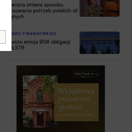
Konieczna zmiana sposobu
finansowania potrzeb polskich sił
zbrojnych
Z RYNKU FINANSOWEGO
Pierwsza emisja BGK obligacji
z POLSTR