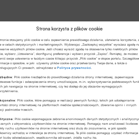
Strona korzysta z plików cookie
tronie stosujemy pliki cookie w celu zapewnienie prawidłowego działania, ułatwienia korzystania, 
e w celach statystycznych i marketingowych. Wybierając „Zaakceptuj wszystkie” wyrażasz zgodę n
owanie wszystkich plików cookie. Jeśli chcesz wyrazić zgodę na stosowanie tylko niektórych plików
ie, wybierz „Ustawienia”, skonfiguruj preferencje i wybierz przycisk „Zapisz”. Pamiętaj, że możesz
skiej Izby Handlowej w Polsce oraz Międzynarodowego
nić swoje ustawienia w każdym czasie klikając przycisk „Pliki cookie” w stopce portalu. Szczegółow
 możliwości rozwoju dla polskiej gospodarki związanych
rmacje o sposobie, w jaki używamy plików cookie oraz przetwarzamy Twoje dane, a także o
ysługujących Ci prawach, odnajdziesz w
Polityce prywatności
.
oraz TTIP.
ezbędne:
Pliki cookie niezbędne do prawidłowego działania strony internetowej, zapewniające
stawowe funkcje i zabezpieczenia strony umożliwiające, m.in. wykorzystywanie podstawowych funk
 1 Z 1
ch jak nawigacja na stronie internetowej, czy tez dostęp do jej obszarów wymagających
rzytelnienia.
kcjonalne:
Pliki cookie, które pomagają w realizacji pewnych funkcji, takich jak udostępnianie
rtości strony internetowej na platformach mediów społecznościowych, zbieranie opinii i innych
cji podmiotów trzecich.
lityczne:
Pliki cookie wspomagające zebranie anonimowych danych statystycznych i analityczn
ązanych z aktywnością użytkowników na stronie internetowej. Pomagają nam analizować liczbowe
kty ruchu użytkowników na stronie internetowej oraz służą do zrozumienia, w jaki sposób
kownicy wchodzą w interakcje ze stroną internetową. Te pliki cookie pomagają uzyskać informacje
t liczby odwiedzających, współczynnika odrzuceń, źródła ruchu itp.