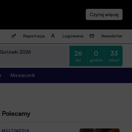
Rejestracja
Logowanie
Newsletter
 Gotówki 2026
26
0
33
dni
godzin
minut
e
Miesięcznik
Polecamy
MULTIMEDIA