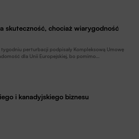
 skuteczność, chociaż wiarygodność
d tygodniu perturbacji podpisały Kompleksową Umowę
domość dla Unii Europejskiej, bo pomimo
 do zawierania korzystnych dla przedsiębiorców
 Wojnarowski, Zastępca Dyrektora Generalnego
ograniczyłby wiarygodność Unii jako efektywnej
yszłości 27 państw członkowskich – dodaje.
iego i kanadyjskiego biznesu