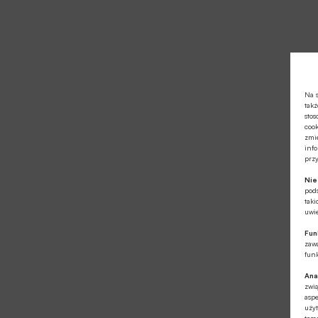
Na s
takż
stos
cook
zmie
info
prz
Ni
pod
taki
uwie
Fun
zawa
funk
Ana
zwi
aspe
użyt