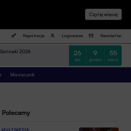
Rejestracja
Logowanie
Newsletter
 Gotówki 2026
26
9
55
dni
godzin
minut
e
Miesięcznik
Polecamy
MULTIMEDIA