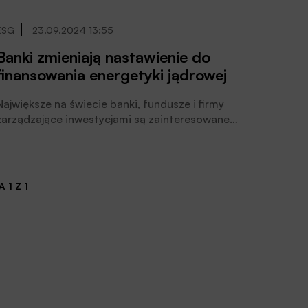
której członkowie zobowiązali się uwzględniać w
polityce kredytowej globalną walkę ze zmianami
ESG
23.09.2024 13:55
klimatu, pozostał na razie JPMorgan.
Banki zmieniają nastawienie do
finansowania energetyki jądrowej
Największe na świecie banki, fundusze i firmy
zarządzające inwestycjami są zainteresowane
finansowaniem energetyki jądrowej, pisze Witold
adomski w kontekście rozpoczynającej się dzisiaj w
Nowym Jorku konferencji poświęconej polityce
klimatycznej.
 1 Z 1