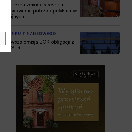
Konieczna zmiana sposobu
finansowania potrzeb polskich sił
zbrojnych
Z RYNKU FINANSOWEGO
Pierwsza emisja BGK obligacji z
POLSTR