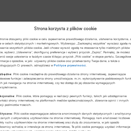
Strona korzysta z plików cookie
tronie stosujemy pliki cookie w celu zapewnienie prawidłowego działania, ułatwienia korzystania, 
e w celach statystycznych i marketingowych. Wybierając „Zaakceptuj wszystkie” wyrażasz zgodę n
owanie wszystkich plików cookie. Jeśli chcesz wyrazić zgodę na stosowanie tylko niektórych plików
ie, wybierz „Ustawienia”, skonfiguruj preferencje i wybierz przycisk „Zapisz”. Pamiętaj, że możesz
nić swoje ustawienia w każdym czasie klikając przycisk „Pliki cookie” w stopce portalu. Szczegółow
rmacje o sposobie, w jaki używamy plików cookie oraz przetwarzamy Twoje dane, a także o
ysługujących Ci prawach, odnajdziesz w
Polityce prywatności
.
ezbędne:
Pliki cookie niezbędne do prawidłowego działania strony internetowej, zapewniające
stawowe funkcje i zabezpieczenia strony umożliwiające, m.in. wykorzystywanie podstawowych funk
ch jak nawigacja na stronie internetowej, czy tez dostęp do jej obszarów wymagających
rzytelnienia.
kcjonalne:
Pliki cookie, które pomagają w realizacji pewnych funkcji, takich jak udostępnianie
rtości strony internetowej na platformach mediów społecznościowych, zbieranie opinii i innych
cji podmiotów trzecich.
lityczne:
Pliki cookie wspomagające zebranie anonimowych danych statystycznych i analityczn
ązanych z aktywnością użytkowników na stronie internetowej. Pomagają nam analizować liczbowe
kty ruchu użytkowników na stronie internetowej oraz służą do zrozumienia, w jaki sposób
kownicy wchodzą w interakcje ze stroną internetową. Te pliki cookie pomagają uzyskać informacje