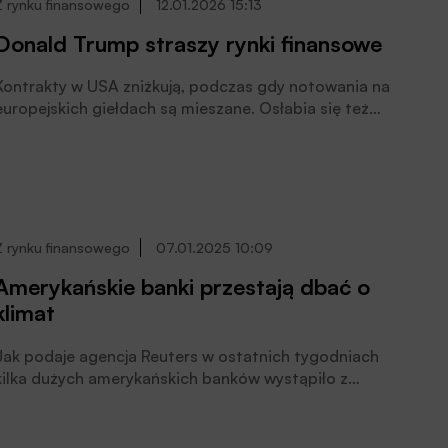
Z rynku finansowego
12.01.2026 15:13
Donald Trump straszy rynki finansowe
Kontrakty w USA zniżkują, podczas gdy notowania na
europejskich giełdach są mieszane. Osłabia się też
dolar, ponieważ inwestorzy ograniczyli ekspozycję na
aktywa amerykańskie po zaostrzeniu działań
administracji Donalda Trumpa wobec szefa Fed.
Z rynku finansowego
07.01.2025 10:09
Amerykańskie banki przestają dbać o
klimat
Jak podaje agencja Reuters w ostatnich tygodniach
kilka dużych amerykańskich banków wystąpiło z
bankowej koalicji klimatycznej Net-Zero Banking Alliance
(NZBA). Wśród nich są: Goldman Sachs, Wells Fargo,
Citi, Bank of America, Morgan Stanley. W koalicji NZBA,