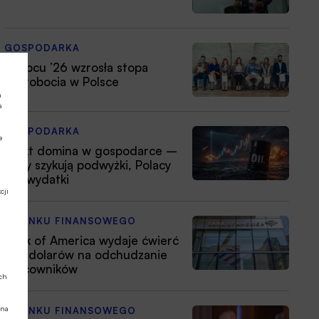
GOSPODARKA
W lipcu ’26 wzrosła stopa
bezrobocia w Polsce
a
a
GOSPODARKA
e
Efekt domina w gospodarce –
firmy szykują podwyżki, Polacy
tną wydatki
cji
Z RYNKU FINANSOWEGO
Bank of America wydaje ćwierć
mld dolarów na odchudzanie
pracowników
ych
 na
Z RYNKU FINANSOWEGO