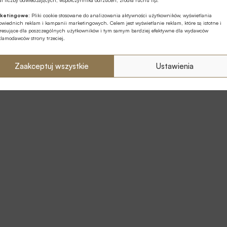
t liczby odwiedzających, współczynnika odrzuceń, źródła ruchu itp.
ketingowe:
Pliki cookie stosowane do analizowania aktywności użytkowników, wyświetlania
wiednich reklam i kampanii marketingowych. Celem jest wyświetlanie reklam, które są istotne i
eresujące dla poszczególnych użytkowników i tym samym bardziej efektywne dla wydawców
klamodawców strony trzeciej.
Zaakceptuj wszystkie
Ustawienia