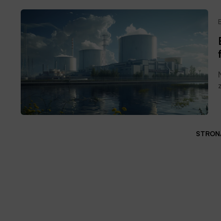
G
STRONA