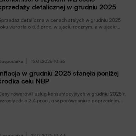
sprzedaży detalicznej w grudniu 2025
dealerskie znów zapełniają się autami dostępnymi „od
ręki”.
Sprzedaż detaliczna w cenach stałych w grudniu 2025
roku wzrosła o 5,3 proc. w ujęciu rocznym, a w ujęciu
miesięcznym wzrosła o 12,5 proc., poinformował GUS.
Sprzedaż detaliczna w grudniu ’25 nie zaskoczyła, a
odczyt potwierdza narastające ożywienie – uważają
analitycy.
Gospodarka
15.01.2026 10:36
Inflacja w grudniu 2025 stanęła poniżej
środka celu NBP
Ceny towarów i usług konsumpcyjnych w grudniu 2025 r.
wzrosły rdr o 2,4 proc., a w porównaniu z poprzednim
miesiącem ceny nie zmieniły się – podał Główny Urząd
Statystyczny. Wcześniej, w szybkim szacunku, GUS
podawał, że CPI w grudniu wyniósł 2,4 proc. rdr i 0,0
proc. mdm.
Gospodarka
22.12.2025 10:47