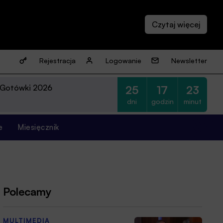
Rejestracja
Logowanie
Newsletter
 Gotówki 2026
25
17
23
dni
godzin
minut
e
Miesięcznik
Polecamy
MULTIMEDIA