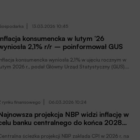
Analitycy sektorowi Banku Pekao S.A. w swojej
corocznej publikacji przedstawiają m.in. obszerny
scenariusz rozwoju sytuacji w branżach polskiej
gospodarki w przypadku potencjalnego przedłużania się
Gospodarka
13.03.2026 10:45
konfliktu, czytamy w informacji prasowej.
Inflacja konsumencka w lutym ’26
wyniosła 2,1% r/r – poinformował GUS
Inflacja konsumencka wyniosła 2,1% w ujęciu rocznym w
lutym 2026 r., podał Główny Urząd Statystyczny (GUS).
W stosunku do poprzedniego miesiąca ceny towarów i
usług wzrosły o 0,3%.
Z rynku finansowego
06.03.2026 10:24
Najnowsza projekcja NBP widzi inflację w
celu banku centralnego do końca 2028
roku
Centralna ścieżka projekcji NBP zakłada CPI w 2026 r. na