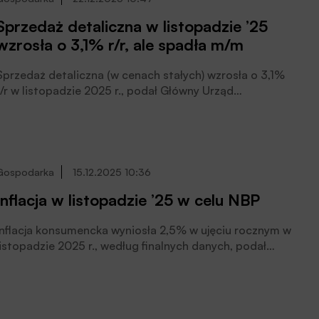
Sprzedaż detaliczna w listopadzie ’25
wzrosła o 3,1% r/r, ale spadła m/m
Sprzedaż detaliczna (w cenach stałych) wzrosła o 3,1%
r/r w listopadzie 2025 r., podał Główny Urząd
Statystyczny (GUS). W ujęciu miesięcznym odnotowano
spadek o 3,3%.
Gospodarka
15.12.2025 10:36
Inflacja w listopadzie ’25 w celu NBP
Inflacja konsumencka wyniosła 2,5% w ujęciu rocznym w
listopadzie 2025 r., według finalnych danych, podał
Główny Urząd Statystyczny (GUS). W stosunku do
poprzedniego miesiąca ceny towarów i usług
konsumpcyjnych wzrosły o 0,1%, podał też GUS.