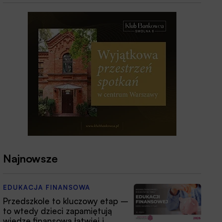
Najnowsze
EDUKACJA FINANSOWA
Przedszkole to kluczowy etap –
to wtedy dzieci zapamiętują
wiedzę finansową łatwiej i