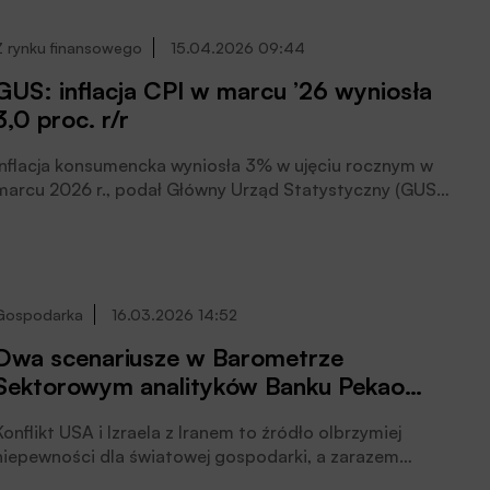
wydawana przez Polaków na żywność trafia do tej sieci.
Jej polityka cenowa ma więc przełożenie na
Z rynku finansowego
15.04.2026 09:44
kształtowanie się inflacji i warunki konkurencji. Raport
GUS: inflacja CPI w marcu ’26 wyniosła
wskazuje także na efekty działalności Biedronki na rynek
3,0 proc. r/r
pracy oraz dochody budżetowe państwa i samorządów.
Inflacja konsumencka wyniosła 3% w ujęciu rocznym w
marcu 2026 r., podał Główny Urząd Statystyczny (GUS).
W stosunku do poprzedniego miesiąca ceny towarów i
usług wzrosły o 1,1%.
Gospodarka
16.03.2026 14:52
Dwa scenariusze w Barometrze
Sektorowym analityków Banku Pekao
S.A.
Konflikt USA i Izraela z Iranem to źródło olbrzymiej
niepewności dla światowej gospodarki, a zarazem
czynnik uzasadniający rewizję prognoz ekonomistów.