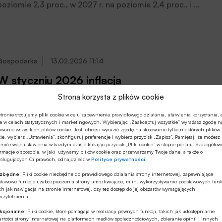
poziomie 2,3 proc., w 2027 r. na poziomie 2,4 proc., i w
2028 na poziomie 2,3 proc. – podano w marcowej
projekcji.
Gospodarka
13.02.2026 11:14
W styczniu 2026 inflacja
niespodziewanie wyższa od oczekiwań
Strona korzysta z plików cookie
W piątek (13.02.2026) Główny Urząd Statystyczny podał
tronie stosujemy pliki cookie w celu zapewnienie prawidłowego działania, ułatwienia korzystania, 
e w celach statystycznych i marketingowych. Wybierając „Zaakceptuj wszystkie” wyrażasz zgodę n
we wstępnych danych, że ceny towarów i usług
owanie wszystkich plików cookie. Jeśli chcesz wyrazić zgodę na stosowanie tylko niektórych plików
konsumpcyjnych w styczniu 2026 r. wzrosły rdr o 2,2
ie, wybierz „Ustawienia”, skonfiguruj preferencje i wybierz przycisk „Zapisz”. Pamiętaj, że możesz
nić swoje ustawienia w każdym czasie klikając przycisk „Pliki cookie” w stopce portalu. Szczegółow
proc., a w porównaniu z poprzednim miesiącem ceny
rmacje o sposobie, w jaki używamy plików cookie oraz przetwarzamy Twoje dane, a także o
wzrosły o 0,6 proc.
ysługujących Ci prawach, odnajdziesz w
Polityce prywatności
.
ezbędne:
Pliki cookie niezbędne do prawidłowego działania strony internetowej, zapewniające
Gospodarka
12.02.2026 11:57
stawowe funkcje i zabezpieczenia strony umożliwiające, m.in. wykorzystywanie podstawowych funk
ch jak nawigacja na stronie internetowej, czy tez dostęp do jej obszarów wymagających
rzytelnienia.
PKB wzrósł o 4% r/r w IV kw. 2025 roku
wg szybkiego szacunku GUS
kcjonalne:
Pliki cookie, które pomagają w realizacji pewnych funkcji, takich jak udostępnianie
rtości strony internetowej na platformach mediów społecznościowych, zbieranie opinii i innych