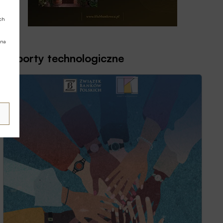
ych
 na
Raporty technologiczne