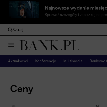
Najnowsze wydanie miesięc
Sprawdź szczegóły i zapisz się na 
Szukaj
Aktualności
Konferencje
Multimedia
Bankowość
Ceny