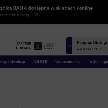
znika BANK dostępne w sklepach i online
prenumeratę roczną -20%
Kongres Obsługi
PARTNER
PORTALU
3 września 2026 r.
 spółdzielcza
POLSTR
Nieruchomości
Technologi