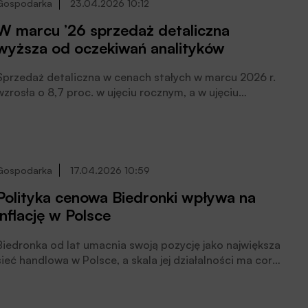
Gospodarka
23.04.2026 10:12
W marcu ’26 sprzedaż detaliczna
wyższa od oczekiwań analityków
Sprzedaż detaliczna w cenach stałych w marcu 2026 r.
wzrosła o 8,7 proc. w ujęciu rocznym, a w ujęciu
miesięcznym wzrosła o 18,1 proc. – podał Główny Urząd
Statystyczny. Sprzedaż detaliczna w cenach bieżących
w ubiegłym miesiącu wzrosła o 9,8 proc. rdr.
Gospodarka
17.04.2026 10:59
Polityka cenowa Biedronki wpływa na
inflację w Polsce
Biedronka od lat umacnia swoją pozycję jako największa
sieć handlowa w Polsce, a skala jej działalności ma coraz
większy wpływ nie tylko na rynek handlu detalicznego i
sektor przetwórstwa spożywczego. Jak wskazuje raport
Ośrodka Badawczego Grape, co czwarta złotówka