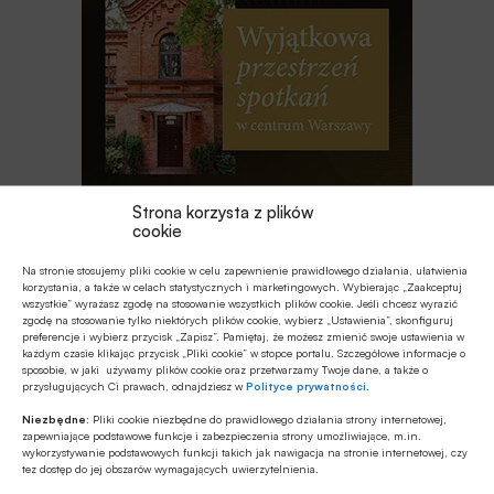
Strona korzysta z plików
cookie
Najnowsze
Na stronie stosujemy pliki cookie w celu zapewnienie prawidłowego działania, ułatwienia
korzystania, a także w celach statystycznych i marketingowych. Wybierając „Zaakceptuj
wszystkie” wyrażasz zgodę na stosowanie wszystkich plików cookie. Jeśli chcesz wyrazić
zgodę na stosowanie tylko niektórych plików cookie, wybierz „Ustawienia”, skonfiguruj
Z RYNKU FINANSOWEGO
preferencje i wybierz przycisk „Zapisz”. Pamiętaj, że możesz zmienić swoje ustawienia w
EBC o ewentualnym finansowaniu
każdym czasie klikając przycisk „Pliki cookie” w stopce portalu. Szczegółowe informacje o
sposobie, w jaki używamy plików cookie oraz przetwarzamy Twoje dane, a także o
wydatków obronnych przez NBP
przysługujących Ci prawach, odnajdziesz w
Polityce prywatności
.
Niezbędne:
Pliki cookie niezbędne do prawidłowego działania strony internetowej,
GOSPODARKA
zapewniające podstawowe funkcje i zabezpieczenia strony umożliwiające, m.in.
wykorzystywanie podstawowych funkcji takich jak nawigacja na stronie internetowej, czy
Leasing w Polsce rośnie znacznie silniej
tez dostęp do jej obszarów wymagających uwierzytelnienia.
niż nasze PKB