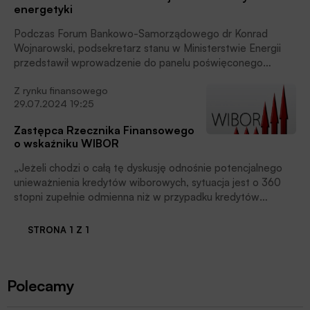
energetyki
Podczas Forum Bankowo-Samorządowego dr Konrad
Wojnarowski, podsekretarz stanu w Ministerstwie Energii
przedstawił wprowadzenie do panelu poświęconego
finansowaniu lokalnej infrastruktury i energetyki.
Z rynku finansowego
29.07.2024 19:25
Zastępca Rzecznika Finansowego
o wskaźniku WIBOR
„Jeżeli chodzi o całą tę dyskusję odnośnie potencjalnego
unieważnienia kredytów wiborowych, sytuacja jest o 360
stopni zupełnie odmienna niż w przypadku kredytów
frankowych” – mówił w Programie 1 Polskiego Radia
Ziemowit Bagłajewski, zastępca Rzecznika Finansowego
STRONA 1 Z 1
odnosząc się do decyzji Sądu Okręgowego w
Częstochowie, który skierował pytania do Trybunału
Sprawiedliwości Unii Europejskiej związane z
Polecamy
kwestionowaniem umów na kredyty złotowe opartych o
wskaźnik referencyjny WIBOR.