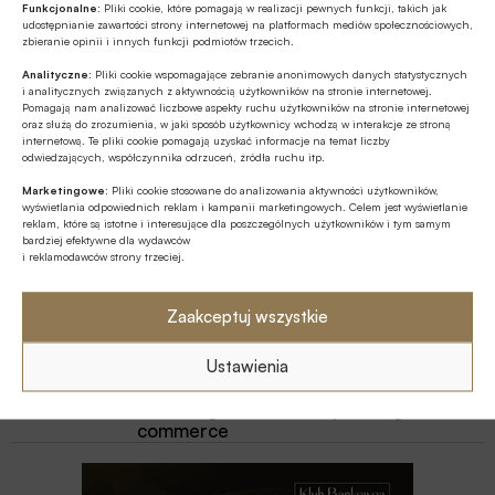
Funkcjonalne:
Pliki cookie, które pomagają w realizacji pewnych funkcji, takich jak
udostępnianie zawartości strony internetowej na platformach mediów społecznościowych,
Z RYNKU FINANSOWEGO
zbieranie opinii i innych funkcji podmiotów trzecich.
Poziom aktywów OFE w lipcu ’26
Analityczne:
Pliki cookie wspomagające zebranie anonimowych danych statystycznych
osiągnął rekordową wartość 354,9 mld
i analitycznych związanych z aktywnością użytkowników na stronie internetowej.
Pomagają nam analizować liczbowe aspekty ruchu użytkowników na stronie internetowej
zł
oraz służą do zrozumienia, w jaki sposób użytkownicy wchodzą w interakcje ze stroną
internetową. Te pliki cookie pomagają uzyskać informacje na temat liczby
ESG
odwiedzających, współczynnika odrzuceń, źródła ruchu itp.
Fale upałów nie są wyłącznie
Marketingowe:
Pliki cookie stosowane do analizowania aktywności użytkowników,
problemem pogodowym – to istotne
wyświetlania odpowiednich reklam i kampanii marketingowych. Celem jest wyświetlanie
ryzyko biznesowe
reklam, które są istotne i interesujące dla poszczególnych użytkowników i tym samym
bardziej efektywne dla wydawców
GOSPODARKA
i reklamodawców strony trzeciej.
Minister finansów i gospodarki nie
wyklucza kolejnych po OKI propozycji
Zaakceptuj wszystkie
dot. produktów inwestycyjnych
GOSPODARKA
Ustawienia
BIG InfoMonitor o przyczynach
rosnącego zadłużenia polskiego e-
commerce