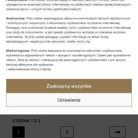
22.05.2019 20:25
udostępnianie zawartości strony internetowej na platformach mediów społecznościowych,
zbieranie opinii i innych funkcji podmiotów trzecich.
Forum Technologii Bankowości
Analityczne:
Pliki cookie wspomagające zebranie anonimowych danych statystycznych
Spółdzielczej 2019. Bankowość spółdzielcza –
i analitycznych związanych z aktywnością użytkowników na stronie internetowej.
razem czy osobno?
Pomagają nam analizować liczbowe aspekty ruchu użytkowników na stronie internetowej
oraz służą do zrozumienia, w jaki sposób użytkownicy wchodzą w interakcje ze stroną
internetową. Te pliki cookie pomagają uzyskać informacje na temat liczby
11 mln zł rocznie tracą polskie banki spółdzielcze na
odwiedzających, współczynnika odrzuceń, źródła ruchu itp.
wyłudzone kredyty. Nie jest to kwota szokująca na tle
Marketingowe:
Pliki cookie stosowane do analizowania aktywności użytkowników,
całego rynku finansowego, jednak ryzyko z roku na rok staje
wyświetlania odpowiednich reklam i kampanii marketingowych. Celem jest wyświetlanie
się coraz większe. Odpowiedzią na to zagrożenie może
reklam, które są istotne i interesujące dla poszczególnych użytkowników i tym samym
BANK 2018/09
być przystępowanie do usług wspólnych w ramach
bardziej efektywne dla wydawców
i reklamodawców strony trzeciej.
10.09.2018 23:20
zrzeszeń.
Bank i Klient: Identyfikacja w cyfrowym kanale
Zaakceptuj wszystkie
Zakładanie kont poprzez wideo weryfikację z
Ustawienia
wykorzystaniem tęczówki oka, cech twarzy czy głosu,
logowanie do aplikacji za pomocą odcisku palca to tylko
niektóre z już wykorzystywanych przez banki alternatywne
metody dla tradycyjnego hasła dostępu. Testuje się
STRONA 1 Z 2
rozwiązania typu „bio stanowisk”, które umożliwiają
weryfikację tożsamości osób z wykorzystaniem ich cech
1
2