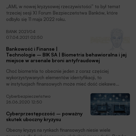
podczas ostatniej sesji Forum.
„AML w nowej kryzysowej rzeczywistości” to był temat
trzeciej sesji XI Forum Bezpieczeństwa Banków, które
odbyło się 11 maja 2022 roku.
BANK 2021/04
07.04.2021 02:50
Bankowość i Finanse |
Technologie – BIK SA | Biometria behawioralna i jej
miejsce w arsenale broni antyfraudowej
Choć biometria to obecnie jeden z coraz częściej
wykorzystywanych elementów identyfikacji, to
w instytucjach finansowych może mieć dość ciekawe
zastosowanie. Jedną z bardziej istotnych jej możliwości jest
Cyberbezpieczeństwo
identyfikacja działań hackerskich w celach zwiększenia
26.06.2020 12:50
bezpieczeństwa klientów tych organizacji.
Cyberprzestępczość – poważny
skutek uboczny kryzysu
Obecny kryzys na rynkach finansowych niesie wiele