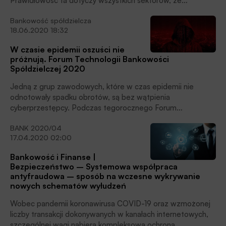
Prawidłowość ta dotyczy wszystkich sektorów, ze
szczególnym uwzględnieniem branży bankowej.
Bankowość spółdzielcza
18.06.2020 18:32
W czasie epidemii oszuści nie
próżnują. Forum Technologii Bankowości
Spółdzielczej 2020
Jedną z grup zawodowych, które w czas epidemii nie
odnotowały spadku obrotów, są bez wątpienia
cyberprzestępcy. Podczas tegorocznego Forum
Technologii Bankowości Spółdzielczej o najnowszych
BANK 2020/04
hakerskich taktykach i o sposobach obrony przed nimi
17.04.2020 02:00
mówili Adam Haertle z serwisu zaufanatrzeciastrona.pl,
Piotr Balcerzak dyrektor Zespołu Bezpieczeństwa Banków
Bankowość i Finanse |
w ZBP oraz Bartosz Wójcicki, dyrektor Biura Usług
Bezpieczeństwo – Systemowa współpraca
Antyfraudowych w Biurze Informacji Kredytowej.
antyfraudowa – sposób na wczesne wykrywanie
nowych schematów wyłudzeń
Wobec pandemii koronawirusa COVID-19 oraz wzmożonej
liczby transakcji dokonywanych w kanałach internetowych,
szczególnej wagi nabiera kompleksowa ochrona