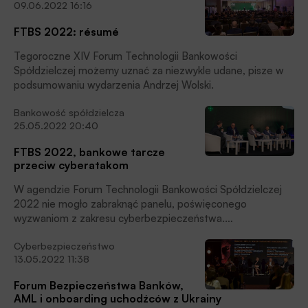
09.06.2022 16:16
Usług Antyfraudowych BIK, który prezentował prace Biura
Informacji Kredytowej nad stworzeniem sektorowego
FTBS 2022: résumé
rozwiązania opartego na biometrii behawioralnej.
Tegoroczne XIV Forum Technologii Bankowości
Spółdzielczej możemy uznać za niezwykle udane, pisze w
podsumowaniu wydarzenia Andrzej Wolski.
Bankowość spółdzielcza
25.05.2022 20:40
FTBS 2022, bankowe tarcze
przeciw cyberatakom
W agendzie Forum Technologii Bankowości Spółdzielczej
2022 nie mogło zabraknąć panelu, poświęconego
wyzwaniom z zakresu cyberbezpieczeństwa.
Upowszechnianie się pracy online i zdalnych kanałów
Cyberbezpieczeństwo
transakcyjnych w czasie pandemii uaktywniło wszak grupy
13.05.2022 11:38
cyberprzestępców, a sytuacja za wschodnią granicą dodała
nowe zagrożenia. Jak przeciwdziałać atakom w sieci, i w
Forum Bezpieczeństwa Banków,
jaki sposób uchronić przed nimi nie tylko same banki, ale
AML i onboarding uchodźców z Ukrainy
przede wszystkim ich klientów – o tym dyskutowano