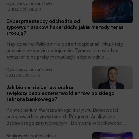
Cyberbezpieczeństwo
13.10.2022 08:29
Cyberprzestępcy odchodzą od
typowych ataków hakerskich; jakie metody teraz
stosują?
Trzy czwarte Polaków nie potrafi rozpoznać linku, który
powinien wzbudzić podejrzenia. Tymczasem wiedza,
wyczulenie na próby manipulacji i odpowiednie
zabezpieczenie komputera i swojego urządzenia
Cyberbezpieczeństwo
mobilnego to najskuteczniejsze sposoby na ochronę przed
22.07.2022 12:14
utratą oszczędności bądź danych osobowych.
Jak biometria behawioralna
zwiększy bezpieczeństwo klientów polskiego
sektora bankowego?
Po webinarium Warszawskiego Instytutu Bankowości
przeprowadzonym w ramach Programu Analityczno –
Badawczego zatytułowanym „Biometria w bankowości
elektronicznej – RYNEK, TECHNOLOGIA, KLIENT”
Bankowość spółdzielcza
rozmawiamy z Bartoszem Wójcickim, dyrektorem Biura