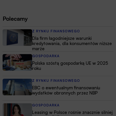
osobniczych, m.in. skan naczyń krwionośnych dłoni. Czy
tego typu techniki uwierzytelniające zastąpią w przyszłości
ocenę przez człowieka? Czy kuszące rozwiązania
biometryczne będą w stanie zapewnić bezpieczeństwo
Polecamy
działań w systemie bankowym?
Z RYNKU FINANSOWEGO
Dla firm łagodniejsze warunki
kredytowania, dla konsumentów niższe
marże
GOSPODARKA
Polska szóstą gospodarką UE w 2025
roku
Z RYNKU FINANSOWEGO
EBC o ewentualnym finansowaniu
wydatków obronnych przez NBP
GOSPODARKA
Leasing w Polsce rośnie znacznie silniej