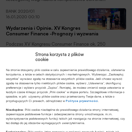
antyfraudowa. Biuro Informacji Kredytowej nieprzerwanie
BANK 2020/01
świadczy usługi dla wszystkich klientów, zapewniając
16.01.2020 00:10
ciągłość działania systemów i bezpieczeństwo
zgromadzonych danych.
Wydarzenia i Opinie. XV Kongres
Consumer Finance -Prognozy i wyzwania
Podczas XV Kongresu Consumer Finance ok. 250
specjalistów z branży, przez dwa dni, debatowało
Strona korzysta z plików
o najważniejszych wyzwaniach, problemach
cookie
i perspektywach tego rynku.
BANK 2019/06
Na stronie stosujemy pliki cookie w celu zapewnienie prawidłowego działania, ułatwienia
14.06.2019 01:30
korzystania, a także w celach statystycznych i marketingowych. Wybierając „Zaakceptuj
wszystkie” wyrażasz zgodę na stosowanie wszystkich plików cookie. Jeśli chcesz wyrazić
zgodę na stosowanie tylko niektórych plików cookie, wybierz „Ustawienia”, skonfiguruj
Wydarzenia | Forum Technologii
preferencje i wybierz przycisk „Zapisz”. Pamiętaj, że możesz zmienić swoje ustawienia w
Bankowości Spółdzielczej | Technologie w zasięgu
każdym czasie klikając przycisk „Pliki cookie” w stopce portalu. Szczegółowe informacje o
ręki
sposobie, w jaki używamy plików cookie oraz przetwarzamy Twoje dane, a także o
przysługujących Ci prawach, odnajdziesz w
Polityce prywatności
.
Zmiany technologiczne i ewolucja postaw konsumenckich
Niezbędne:
Pliki cookie niezbędne do prawidłowego działania strony internetowej,
wymuszają coraz szybszą reakcję biznesu bankowego.
zapewniające podstawowe funkcje i zabezpieczenia strony umożliwiające, m.in.
Zdaniem ekspertów, odkładanie decyzji na nieokreśloną
wykorzystywanie podstawowych funkcji takich jak nawigacja na stronie internetowej, czy
tez dostęp do jej obszarów wymagających uwierzytelnienia.
przyszłość może skutkować nawet wypadnięciem z rynku.
Bankowość spółdzielcza
Funkcjonalne:
Pliki cookie, które pomagają w realizacji pewnych funkcji, takich jak