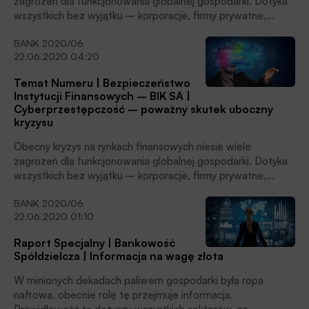
zagrożeń dla funkcjonowania globalnej gospodarki. Dotyka
wszystkich bez wyjątku – korporacje, firmy prywatne,
gospodarstwa domowe, osoby indywidualne. Jest przy tym
BANK 2020/06
wyjątkowy, nie spowodowały go żadne kataklizmy
22.06.2020 04:20
finansowe, a niewidoczny gołym okiem wirus – SARS-CoV-
2, wywołujący chorobę COVID-19, piszą Iga Sikorska,
Temat Numeru | Bezpieczeństwo
Główny Analityk Experian CEE i Bartosz Wójcicki, dyrektor
Instytucji Finansowych – BIK SA |
Biura Usług Antyfraudowych BIK SA.
Cyberprzestępczość – poważny skutek uboczny
kryzysu
Obecny kryzys na rynkach finansowych niesie wiele
zagrożeń dla funkcjonowania globalnej gospodarki. Dotyka
wszystkich bez wyjątku – korporacje, firmy prywatne,
gospodarstwa domowe, osoby indywidualne. Jest przy tym
BANK 2020/06
wyjątkowy, nie spowodowały go żadne kataklizmy
22.06.2020 01:10
finansowe, a niewidoczny gołym okiem wirus – SARS-CoV-
2, wywołujący chorobę COVID-19.
Raport Specjalny | Bankowość
Spółdzielcza | Informacja na wagę złota
W minionych dekadach paliwem gospodarki była ropa
naftowa, obecnie rolę tę przejmuje informacja.