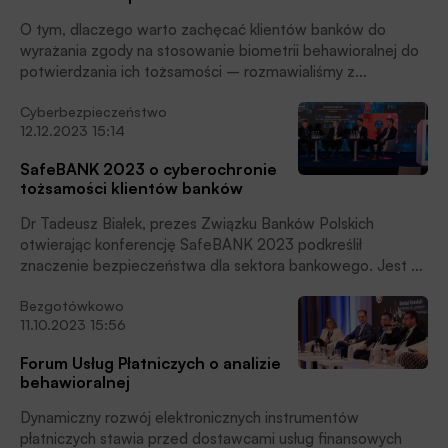
O tym, dlaczego warto zachęcać klientów banków do
wyrażania zgody na stosowanie biometrii behawioralnej do
potwierdzania ich tożsamości – rozmawialiśmy z
Bartoszem Wójcickim z Biura Usług Antyfraudowych w
Cyberbezpieczeństwo
Biurze Informacji Kredytowej S.A.
12.12.2023 15:14
SafeBANK 2023 o cyberochronie
tożsamości klientów banków
Dr Tadeusz Białek, prezes Związku Banków Polskich
otwierając konferencję SafeBANK 2023 podkreślił
znaczenie bezpieczeństwa dla sektora bankowego. Jest to
jeden z pięciu obszarów, na którym szczególnie skupia się
Bezgotówkowo
ZBP.
11.10.2023 15:56
Forum Usług Płatniczych o analizie
behawioralnej
Dynamiczny rozwój elektronicznych instrumentów
płatniczych stawia przed dostawcami usług finansowych