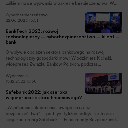
całkiem nowe wyzwania w zakresie bezpieczeństwa. W
świecie, w którym przestępcy coraz powszechniej
Cyberbezpieczeństwo
korzystają z deep fake -tradycyjne metody uwierzytelnienia
22.06.2023 13:51
powoli tracą znaczenie na rzecz analizy behawioralnej.
Kwestii tej poświęcona była druga sesja tegorocznego
BankTech 2023: rozwój
Forum Usług Płatniczych.
technologiczny – cyberbezpieczeństwo – klient –
bank
O wpływie obciążeń sektora bankowego na rozwój
technologiczny gospodarki mówił Włodzimierz Kiciński,
wiceprezes Związku Banków Polskich, podczas
tegorocznej konferencji BankTech (20.06.2023).
Wydarzenia
Konferencja została zorganizowana w ramach
15.12.2022 13:38
Horyzontów Bankowości przez Centrum Prawa Bankowego
i Informacji oraz Miesięcznik Finansowy BANK we
Safebank 2022: jak szeroka
współpracy ze Związkiem Banków Polskich.
współpraca sektora finansowego?
„Współpraca sektora finansowego na rzecz
bezpieczeństwa” – pod tym tytułem odbyła się trzecia
sesja konferencji Safebank – Fundamenty Bezpieczeństwa
Banków 2022.