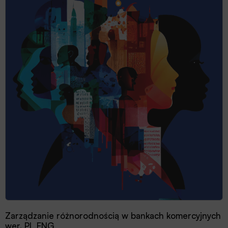
Zarządzanie różnorodnością w bankach komercyjnych
wer. PL ENG