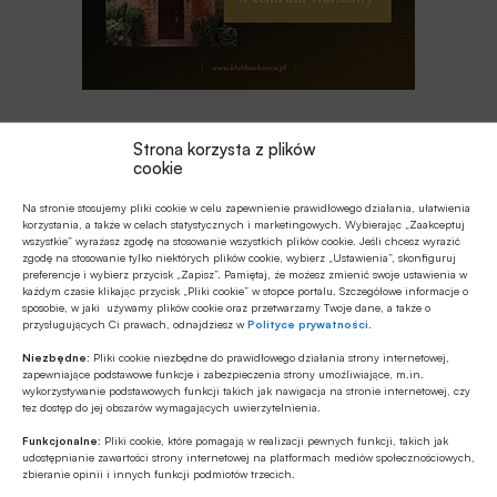
Najnowsze
Strona korzysta z plików
cookie
Z RYNKU FINANSOWEGO
Na stronie stosujemy pliki cookie w celu zapewnienie prawidłowego działania, ułatwienia
EBC o ewentualnym finansowaniu
korzystania, a także w celach statystycznych i marketingowych. Wybierając „Zaakceptuj
wszystkie” wyrażasz zgodę na stosowanie wszystkich plików cookie. Jeśli chcesz wyrazić
wydatków obronnych przez NBP
zgodę na stosowanie tylko niektórych plików cookie, wybierz „Ustawienia”, skonfiguruj
preferencje i wybierz przycisk „Zapisz”. Pamiętaj, że możesz zmienić swoje ustawienia w
każdym czasie klikając przycisk „Pliki cookie” w stopce portalu. Szczegółowe informacje o
GOSPODARKA
sposobie, w jaki używamy plików cookie oraz przetwarzamy Twoje dane, a także o
przysługujących Ci prawach, odnajdziesz w
Polityce prywatności
.
Leasing w Polsce rośnie znacznie silniej
niż nasze PKB
Niezbędne:
Pliki cookie niezbędne do prawidłowego działania strony internetowej,
zapewniające podstawowe funkcje i zabezpieczenia strony umożliwiające, m.in.
wykorzystywanie podstawowych funkcji takich jak nawigacja na stronie internetowej, czy
Z RYNKU FINANSOWEGO
tez dostęp do jej obszarów wymagających uwierzytelnienia.
Poziom aktywów OFE w lipcu ’26
Funkcjonalne:
Pliki cookie, które pomagają w realizacji pewnych funkcji, takich jak
osiągnął rekordową wartość 354,9 mld
udostępnianie zawartości strony internetowej na platformach mediów społecznościowych,
zbieranie opinii i innych funkcji podmiotów trzecich.
zł