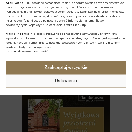
Analityczne:
Pliki cookie wspomagające zebranie anonimowych danych statystycznych
ESG
i analitycznych związanych z aktywnością użytkowników na stronie internetowej.
Fale upałów nie są wyłącznie
Pomagają nam analizować liczbowe aspekty ruchu użytkowników na stronie internetowej
oraz służą do zrozumienia, w jaki sposób użytkownicy wchodzą w interakcje ze stroną
problemem pogodowym – to istotne
internetową. Te pliki cookie pomagają uzyskać informacje na temat liczby
ryzyko biznesowe
odwiedzających, współczynnika odrzuceń, źródła ruchu itp.
GOSPODARKA
Marketingowe:
Pliki cookie stosowane do analizowania aktywności użytkowników,
wyświetlania odpowiednich reklam i kampanii marketingowych. Celem jest wyświetlanie
Minister finansów i gospodarki nie
reklam, które są istotne i interesujące dla poszczególnych użytkowników i tym samym
wyklucza kolejnych po OKI propozycji
bardziej efektywne dla wydawców
dot. produktów inwestycyjnych
i reklamodawców strony trzeciej.
GOSPODARKA
Zaakceptuj wszystkie
BIG InfoMonitor o przyczynach
rosnącego zadłużenia polskiego e-
commerce
Ustawienia