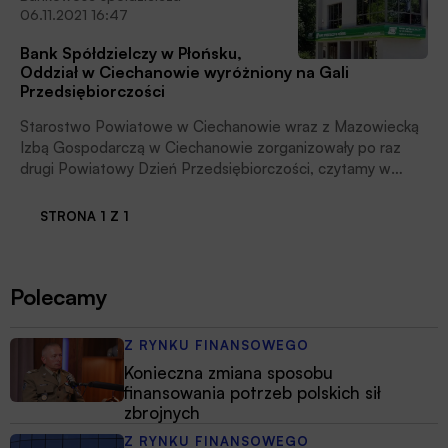
06.11.2021 16:47
Bank Spółdzielczy w Płońsku,
Oddział w Ciechanowie wyróżniony na Gali
Przedsiębiorczości
Starostwo Powiatowe w Ciechanowie wraz z Mazowiecką
Izbą Gospodarczą w Ciechanowie zorganizowały po raz
drugi Powiatowy Dzień Przedsiębiorczości, czytamy w
komunikacie Banku Spółdzielczego w Płońsku, Oddział w
Ciechanowie.
STRONA 1 Z 1
Polecamy
Z RYNKU FINANSOWEGO
Konieczna zmiana sposobu
finansowania potrzeb polskich sił
zbrojnych
Z RYNKU FINANSOWEGO