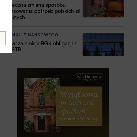
Konieczna zmiana sposobu
finansowania potrzeb polskich sił
zbrojnych
Z RYNKU FINANSOWEGO
Pierwsza emisja BGK obligacji z
POLSTR