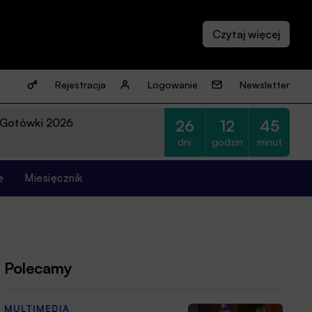
Rejestracja
Logowanie
Newsletter
 Gotówki 2026
26
12
45
dni
godzin
minut
e
Miesięcznik
Polecamy
MULTIMEDIA