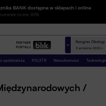
znika BANK dostępne w sklepach i online
prenumeratę roczną -20%
Kongres Obsługi
PARTNER
PORTALU
3 września 2026 r.
 spółdzielcza
POLSTR
Nieruchomości
Technologi
Międzynarodowych /