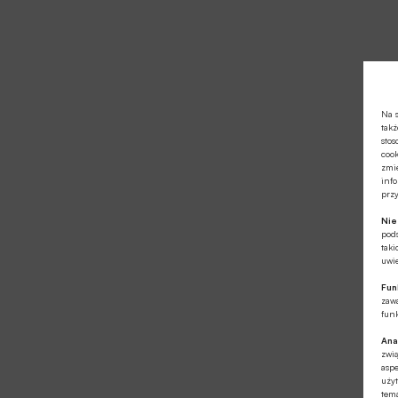
Na s
takż
stos
cook
zmie
info
prz
Ni
pod
taki
uwie
Fun
zawa
funk
Ana
zwi
aspe
użyt
tema