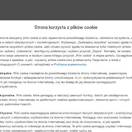
Strona korzysta z plików cookie
tronie stosujemy pliki cookie w celu zapewnienie prawidłowego działania, ułatwienia korzystania, 
e w celach statystycznych i marketingowych. Wybierając „Zaakceptuj wszystkie” wyrażasz zgodę n
owanie wszystkich plików cookie. Jeśli chcesz wyrazić zgodę na stosowanie tylko niektórych plików
ie, wybierz „Ustawienia”, skonfiguruj preferencje i wybierz przycisk „Zapisz”. Pamiętaj, że możesz
nić swoje ustawienia w każdym czasie klikając przycisk „Pliki cookie” w stopce portalu. Szczegółow
rmacje o sposobie, w jaki używamy plików cookie oraz przetwarzamy Twoje dane, a także o
ysługujących Ci prawach, odnajdziesz w
Polityce prywatności
.
ezbędne:
Pliki cookie niezbędne do prawidłowego działania strony internetowej, zapewniające
stawowe funkcje i zabezpieczenia strony umożliwiające, m.in. wykorzystywanie podstawowych funk
ch jak nawigacja na stronie internetowej, czy tez dostęp do jej obszarów wymagających
rzytelnienia.
kcjonalne:
Pliki cookie, które pomagają w realizacji pewnych funkcji, takich jak udostępnianie
rtości strony internetowej na platformach mediów społecznościowych, zbieranie opinii i innych
cji podmiotów trzecich.
lityczne:
Pliki cookie wspomagające zebranie anonimowych danych statystycznych i analityczn
ązanych z aktywnością użytkowników na stronie internetowej. Pomagają nam analizować liczbowe
kty ruchu użytkowników na stronie internetowej oraz służą do zrozumienia, w jaki sposób
kownicy wchodzą w interakcje ze stroną internetową. Te pliki cookie pomagają uzyskać informacje
t liczby odwiedzających, współczynnika odrzuceń, źródła ruchu itp.