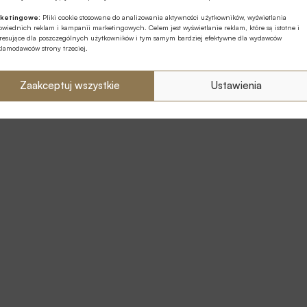
ketingowe:
Pliki cookie stosowane do analizowania aktywności użytkowników, wyświetlania
wiednich reklam i kampanii marketingowych. Celem jest wyświetlanie reklam, które są istotne i
eresujące dla poszczególnych użytkowników i tym samym bardziej efektywne dla wydawców
klamodawców strony trzeciej.
Zaakceptuj wszystkie
Ustawienia