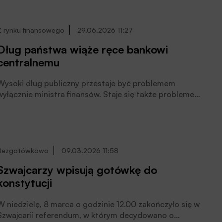
Z rynku finansowego
29.06.2026 11:27
Dług państwa wiąże ręce bankowi
centralnemu
Wysoki dług publiczny przestaje być problemem
wyłącznie ministra finansów. Staje się także problemem
banku centralnego, pisze Witold Gadomski.
Bezgotówkowo
09.03.2026 11:58
Szwajcarzy wpisują gotówkę do
konstytucji
W niedzielę, 8 marca o godzinie 12.00 zakończyło się w
Szwajcarii referendum, w którym decydowano o