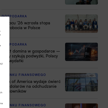
GOSPODARKA
W lipcu ’26 wzrosła stopa
bezrobocia w Polsce
a
a
GOSPODARKA
e
Efekt domina w gospodarce –
firmy szykują podwyżki, Polacy
tną wydatki
cji
Z RYNKU FINANSOWEGO
Bank of America wydaje ćwierć
mld dolarów na odchudzanie
pracowników
ych
 na
Z RYNKU FINANSOWEGO