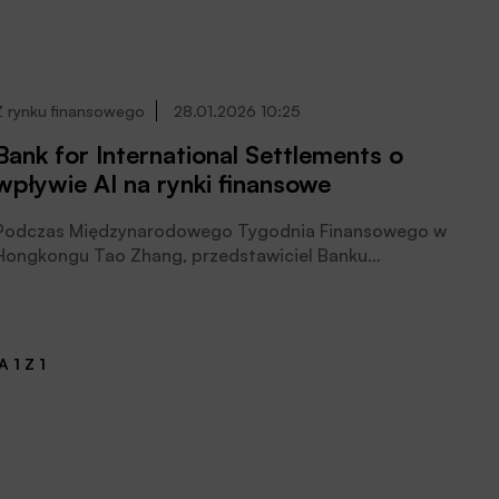
przyszłości gotówki. Wyborcy poparli zmianę
konstytucji, która gwarantuje dostępność gotówki.
Według wstępnych wyników propozycję rządu poparło
około 69% głosujących.
Z rynku finansowego
28.01.2026 10:25
Bank for International Settlements o
wpływie AI na rynki finansowe
Podczas Międzynarodowego Tygodnia Finansowego w
Hongkongu Tao Zhang, przedstawiciel Banku
Rozrachunków Międzynarodowych (BIS) na region Azji i
Pacyfiku, przedstawił kluczowe wnioski dotyczące
wpływu sztucznej inteligencji (AI) i cyfrowych finansów
na stabilność systemu finansowego.
 1 Z 1