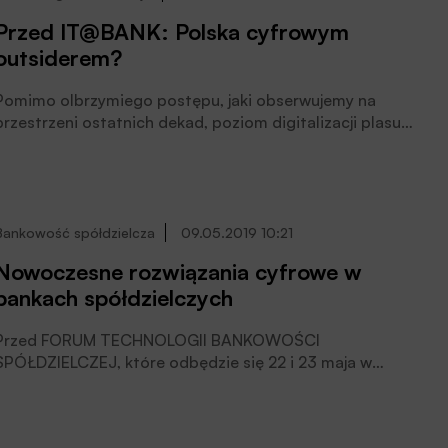
Przed IT@BANK: Polska cyfrowym
outsiderem?
Pomimo olbrzymiego postępu, jaki obserwujemy na
przestrzeni ostatnich dekad, poziom digitalizacji plasuje
Polskę na przedostatnim, dwudziestym siódmym
miejscu spośród krajów europejskich. Aby wyjść z
pozycji outsidera, należałoby w znaczącym stopniu
zwiększyć nakłady na infrastrukturę IT.
Bankowość spółdzielcza
09.05.2019 10:21
Nowoczesne rozwiązania cyfrowe w
bankach spółdzielczych
Przed FORUM TECHNOLOGII BANKOWOŚCI
SPÓŁDZIELCZEJ, które odbędzie się 22 i 23 maja w
Warszawie rozmawiamy ze Zdzisławem Kupczykiem,
prezesem zarządu Banku BPS SA