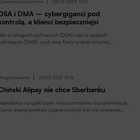
Cyberbezpieczeństwo
06.05.2023 12:21
DSA i DMA – cybergiganci pod
kontrolą, a klienci bezpieczniejsi
Akt o usługach cyfrowych (DSA) i akt o rynkach
cyfrowych (DMA), czyli dwa filary unijnej reformy
Internetu, mają ukrócić dominację cyfrowych gigantów i
zapewnić transparentność ich działania, zwiększyć
ochronę użytkowników i stworzyć bardziej
konkurencyjne, sprawiedliwe warunki funkcjonowania na
rynku cyfrowym. Przyczynią się też do bardziej
Bezgotówkowo
23.03.2022 12:15
efektywnej walki z dezinformacją i fake newsami. –
Chiński Alipay nie chce Sberbanku
Wejście w życie tych przepisów zostało podzielone, a
cyfrowi giganci są zobligowani do stosowania nowego
Największy rosyjski bank traci partnerów transferowych.
pakietu regulacyjnego już od pierwszej połowy 2023
Coraz więcej banków zagranicznych boi się otwierać
roku. Natomiast pozostali użytkownicy oraz uczestnicy
rachunki korespondencyjne w Sberbanku, który został
rynku internetowego będą zobligowani do
objęty sankcjami USA.
dostosowania swojej działalności od 2024 roku – mówi
radca prawny Marta Olczak-Klimek.