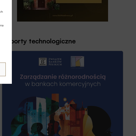
ych
 na
Raporty technologiczne