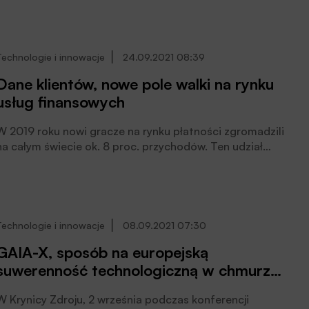
postawienie ma zachęcić tylko do refleksji i szerszej
debaty, pisze Szymon Stellmaszyk, Doradca Zarządu
ZBP w Zespole ds. współpracy międzynarodowej.
Technologie i innowacje
24.09.2021 08:39
Dane klientów, nowe pole walki na rynku
usług finansowych
W 2019 roku nowi gracze na rynku płatności zgromadzili
na całym świecie ok. 8 proc. przychodów. Ten udział
wzrósł w ciągu ostatniego roku, gdy pandemia
pobudziła płatności cyfrowe i jeszcze mocniej wypierała
banki z roli tradycyjnego pośrednika, pisze Szymon
Stellmaszyk, Doradca Zarządu ZBP w Zespole ds.
współpracy międzynarodowej.
Technologie i innowacje
08.09.2021 07:30
GAIA-X, sposób na europejską
suwerenność technologiczną w chmurze
obliczeniowej
W Krynicy Zdroju, 2 września podczas konferencji