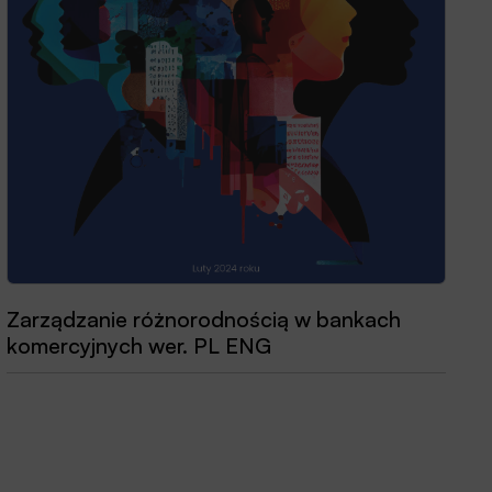
Zarządzanie różnorodnością w bankach
Przewodnik dobrych praktyk 2025
komercyjnych wer. PL ENG