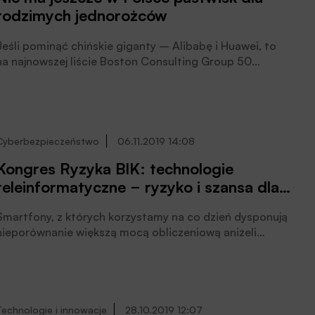
rodzimych jednorożców
Jeśli pominąć chińskie giganty – Alibabę i Huawei, to
na najnowszej liście Boston Consulting Group 50
najbardziej innowacyjnych firm świata znalazły się
wyłącznie firmy z kilku najbardziej rozwiniętych państw,
przede wszystkim amerykańskie, na czele z
Alphabet/Google.
Cyberbezpieczeństwo
06.11.2019 14:08
Kongres Ryzyka BIK: technologie
teleinformatyczne − ryzyko i szansa dla
banków
Smartfony, z których korzystamy na co dzień dysponują
nieporównanie większą mocą obliczeniową aniżeli
systemy używane 50 lat temu podczas misji załogowej
na Księżyc – przypomniał prezes Biura Informacji
Kredytowej, dr Mariusz Cholewa, otwierając XIV już
edycję Kongresu Ryzyka. A za progiem czeka już kolejna
rewolucja − w postaci komputerów kwantowych.
Technologie i innowacje
28.10.2019 12:07