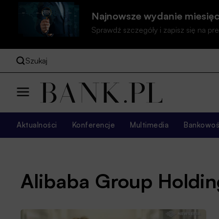
Najnowsze wydanie miesięc
Sprawdź szczegóły i zapisz się na 
Szukaj
Aktualności
Konferencje
Multimedia
Bankowość
Alibaba Group Holdin