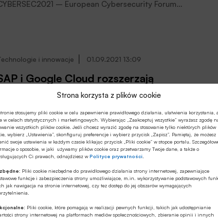
CYBERSEC2021 – European Cybersecurity Forum
oficjalnie otwarto polskie przedstawicielstwo projektu
GAIA – X. Jednym z uczestników CYBERSEC2021 był
Bartłomiej Nocoń, dyrektor Zespołu Systemów
Płatniczych i Bankowości Elektronicznej Związku
Banków Polskich. Rozmawiamy z nim o europejskim
Technologie i innowacje
01.09.2021 13:09
projekcie GAIA- X.
SAP i Google Cloud rozszerzają
współpracę w Polsce
Strona korzysta z plików cookie
Rozszerzenie partnerstwa strategicznego pomiędzy
tronie stosujemy pliki cookie w celu zapewnienie prawidłowego działania, ułatwienia korzystania, 
e w celach statystycznych i marketingowych. Wybierając „Zaakceptuj wszystkie” wyrażasz zgodę n
SAP i Google Cloud ogłoszono 29 lipca. Program „RISE
owanie wszystkich plików cookie. Jeśli chcesz wyrazić zgodę na stosowanie tylko niektórych plików
with SAP” ma przyspieszać migrację klientów i
ie, wybierz „Ustawienia”, skonfiguruj preferencje i wybierz przycisk „Zapisz”. Pamiętaj, że możesz
nić swoje ustawienia w każdym czasie klikając przycisk „Pliki cookie” w stopce portalu. Szczegółow
procesów biznesowych do chmury. Jego znaczenie dla
rmacje o sposobie, w jaki używamy plików cookie oraz przetwarzamy Twoje dane, a także o
polskich klientów było tematem spotkania 31 sierpnia z
ysługujących Ci prawach, odnajdziesz w
Polityce prywatności
.
dziennikarzami, w którym udział wzięli: Magdalena
ezbędne:
Pliki cookie niezbędne do prawidłowego działania strony internetowej, zapewniające
Dziewguć, dyrektor biznesowa Google Cloud w Polsce,
Z rynku finansowego
14.10.2020 09:01
stawowe funkcje i zabezpieczenia strony umożliwiające, m.in. wykorzystywanie podstawowych funk
Daniel Holz, wiceprezes Google Cloud w regionie Europy
ch jak nawigacja na stronie internetowej, czy tez dostęp do jej obszarów wymagających
rzytelnienia.
Cinkciarz.pl wprowadza kartę
Północnej i Centralnej, Tom Kindermans, dyrektor
wielowalutową i liczy na współpracę z
zarządzający SAP odpowiedzialny za region Europy
kcjonalne:
Pliki cookie, które pomagają w realizacji pewnych funkcji, takich jak udostępnianie
rtości strony internetowej na platformach mediów społecznościowych, zbieranie opinii i innych