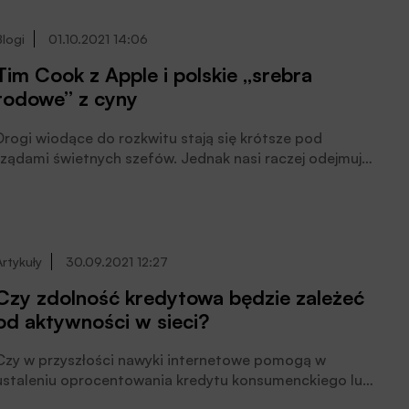
Blogi
01.10.2021 14:06
Tim Cook z Apple i polskie „srebra
rodowe” z cyny
Drogi wiodące do rozkwitu stają się krótsze pod
rządami świetnych szefów. Jednak nasi raczej odejmują
wartości swoim firmom niż umieją jej dodawać, pisze
Jan Cipiur.
Artykuły
30.09.2021 12:27
Czy zdolność kredytowa będzie zależeć
od aktywności w sieci?
Czy w przyszłości nawyki internetowe pomogą w
ustaleniu oprocentowania kredytu konsumenckiego lub
wielkości domu do kupna? Są to pytania retoryczne. Ich