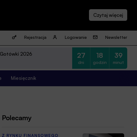
Rejestracja
Logowanie
Newsletter
 Gotówki 2026
27
18
39
dni
godzin
minut
e
Miesięcznik
Polecamy
Z RYNKU FINANSOWEGO