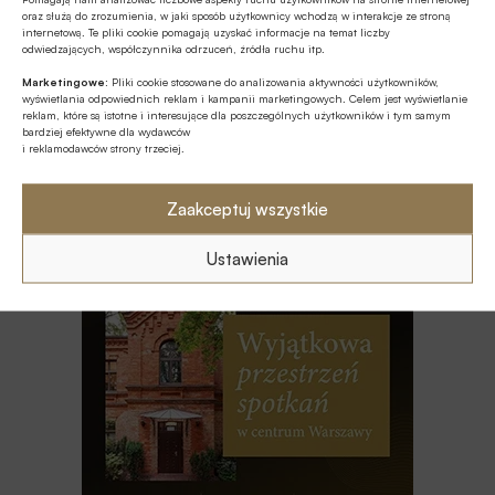
oraz służą do zrozumienia, w jaki sposób użytkownicy wchodzą w interakcje ze stroną
internetową. Te pliki cookie pomagają uzyskać informacje na temat liczby
CYBERBEZPIECZEŃSTWO
odwiedzających, współczynnika odrzuceń, źródła ruchu itp.
Raport NCBR nt. kierunków rozwoju
Marketingowe:
Pliki cookie stosowane do analizowania aktywności użytkowników,
technologii kosmicznych w Polsce
wyświetlania odpowiednich reklam i kampanii marketingowych. Celem jest wyświetlanie
reklam, które są istotne i interesujące dla poszczególnych użytkowników i tym samym
bardziej efektywne dla wydawców
BEZGOTÓWKOWO
i reklamodawców strony trzeciej.
Terminal płatniczy dla firm prosto z
aplikacji mobilnej PKO Banku Polskiego
Zaakceptuj wszystkie
Ustawienia