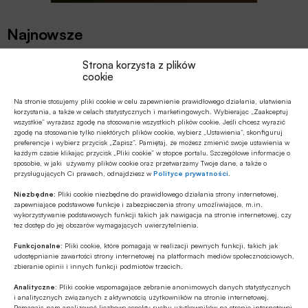
Najnowsze
Strona korzysta z plików
CYBERBEZPIECZEŃSTWO
cookie
Apel Rady Przedsiębiorczości ws.
polskiego stanowiska w pracach Rady
Na stronie stosujemy pliki cookie w celu zapewnienie prawidłowego działania, ułatwienia
korzystania, a także w celach statystycznych i marketingowych. Wybierając „Zaakceptuj
UE nad pakietem Digital Omnibus
wszystkie” wyrażasz zgodę na stosowanie wszystkich plików cookie. Jeśli chcesz wyrazić
zgodę na stosowanie tylko niektórych plików cookie, wybierz „Ustawienia”, skonfiguruj
ESG
preferencje i wybierz przycisk „Zapisz”. Pamiętaj, że możesz zmienić swoje ustawienia w
Ekonomiści banku BNP Paribas o
każdym czasie klikając przycisk „Pliki cookie” w stopce portalu. Szczegółowe informacje o
sposobie, w jaki używamy plików cookie oraz przetwarzamy Twoje dane, a także o
wpływie zmian demograficznych na
przysługujących Ci prawach, odnajdziesz w
Polityce prywatności
.
polski rynek pracy
Niezbędne:
Pliki cookie niezbędne do prawidłowego działania strony internetowej,
Z RYNKU FINANSOWEGO
zapewniające podstawowe funkcje i zabezpieczenia strony umożliwiające, m.in.
wykorzystywanie podstawowych funkcji takich jak nawigacja na stronie internetowej, czy
Autopay o polskim rynku płatności
tez dostęp do jej obszarów wymagających uwierzytelnienia.
online na tle rozwiązań europejskich
Funkcjonalne:
Pliki cookie, które pomagają w realizacji pewnych funkcji, takich jak
udostępnianie zawartości strony internetowej na platformach mediów społecznościowych,
Z RYNKU FINANSOWEGO
zbieranie opinii i innych funkcji podmiotów trzecich.
Rekordowa premia za wzrost Revoluta
Analityczne:
Pliki cookie wspomagające zebranie anonimowych danych statystycznych
i analitycznych związanych z aktywnością użytkowników na stronie internetowej.
Pomagają nam analizować liczbowe aspekty ruchu użytkowników na stronie internetowej