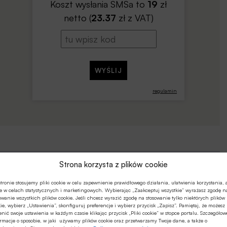
Koszt wysłania SMSa to
19
zł
netto (
23.37
zł z VAT)
regulamin
Strona korzysta z plików cookie
tronie stosujemy pliki cookie w celu zapewnienie prawidłowego działania, ułatwienia korzystania, 
e w celach statystycznych i marketingowych. Wybierając „Zaakceptuj wszystkie” wyrażasz zgodę n
owanie wszystkich plików cookie. Jeśli chcesz wyrazić zgodę na stosowanie tylko niektórych plików
ie, wybierz „Ustawienia”, skonfiguruj preferencje i wybierz przycisk „Zapisz”. Pamiętaj, że możesz
nić swoje ustawienia w każdym czasie klikając przycisk „Pliki cookie” w stopce portalu. Szczegółow
rmacje o sposobie, w jaki używamy plików cookie oraz przetwarzamy Twoje dane, a także o