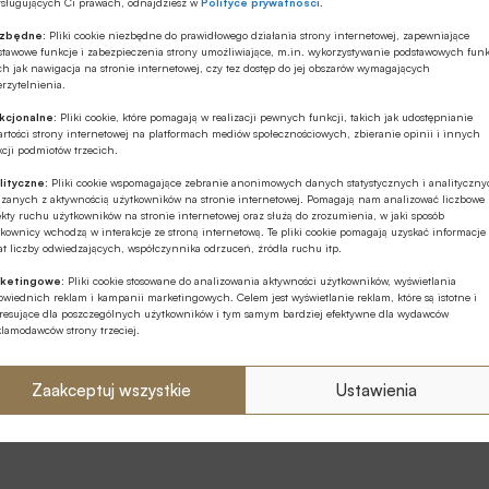
ysługujących Ci prawach, odnajdziesz w
Polityce prywatności
.
ezbędne:
Pliki cookie niezbędne do prawidłowego działania strony internetowej, zapewniające
stawowe funkcje i zabezpieczenia strony umożliwiające, m.in. wykorzystywanie podstawowych funk
ch jak nawigacja na stronie internetowej, czy tez dostęp do jej obszarów wymagających
rzytelnienia.
kcjonalne:
Pliki cookie, które pomagają w realizacji pewnych funkcji, takich jak udostępnianie
rtości strony internetowej na platformach mediów społecznościowych, zbieranie opinii i innych
cji podmiotów trzecich.
lityczne:
Pliki cookie wspomagające zebranie anonimowych danych statystycznych i analityczn
ązanych z aktywnością użytkowników na stronie internetowej. Pomagają nam analizować liczbowe
kty ruchu użytkowników na stronie internetowej oraz służą do zrozumienia, w jaki sposób
kownicy wchodzą w interakcje ze stroną internetową. Te pliki cookie pomagają uzyskać informacje
t liczby odwiedzających, współczynnika odrzuceń, źródła ruchu itp.
ketingowe:
Pliki cookie stosowane do analizowania aktywności użytkowników, wyświetlania
wiednich reklam i kampanii marketingowych. Celem jest wyświetlanie reklam, które są istotne i
eresujące dla poszczególnych użytkowników i tym samym bardziej efektywne dla wydawców
klamodawców strony trzeciej.
Zaakceptuj wszystkie
Ustawienia