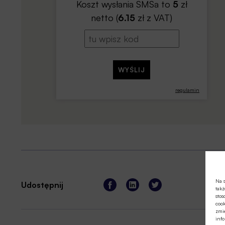
Koszt wysłania SMSa to
5
zł
netto (
6.15
zł z VAT)
regulamin
Na s
Udostępnij
takż
stos
cook
zmie
info