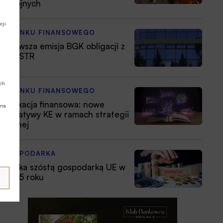
zbrojnych
cji
Z RYNKU FINANSOWEGO
Pierwsza emisja BGK obligacji z
POLSTR
ych
Z RYNKU FINANSOWEGO
Edukacja finansowa: nowe
 na
inicjatywy KE w ramach strategii
unijnej
GOSPODARKA
Polska szóstą gospodarką UE w
2025 roku