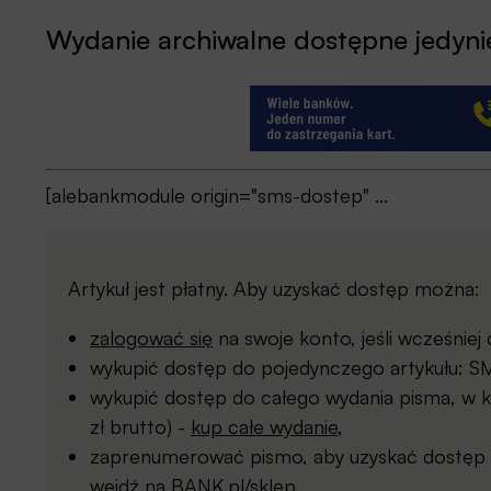
Wydanie archiwalne dostępne jedynie
[alebankmodule origin="sms-dostep" ...
Artykuł jest płatny. Aby uzyskać dostęp można:
zalogować się
na swoje konto, jeśli wcześnie
wykupić dostęp do pojedynczego artykułu: SMS
wykupić dostęp do całego wydania pisma, w kt
zł brutto) -
kup całe wydanie
,
zaprenumerować pismo, aby uzyskać dostęp d
wejdź na
BANK.pl/sklep
.