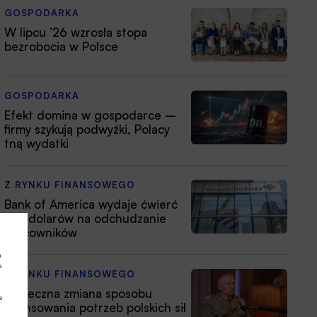
GOSPODARKA
W lipcu ’26 wzrosła stopa
bezrobocia w Polsce
GOSPODARKA
Efekt domina w gospodarce –
firmy szykują podwyżki, Polacy
tną wydatki
Z RYNKU FINANSOWEGO
Bank of America wydaje ćwierć
mld dolarów na odchudzanie
pracowników
a
a
Z RYNKU FINANSOWEGO
Konieczna zmiana sposobu
e
finansowania potrzeb polskich sił