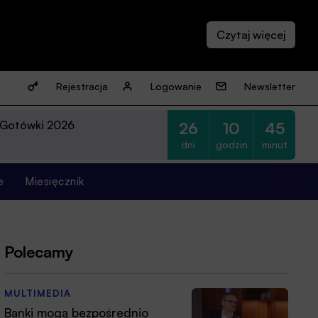
Rejestracja
Logowanie
Newsletter
 Gotówki 2026
26
10
45
dni
godzin
minut
e
Miesięcznik
Polecamy
MULTIMEDIA
Banki mogą bezpośrednio