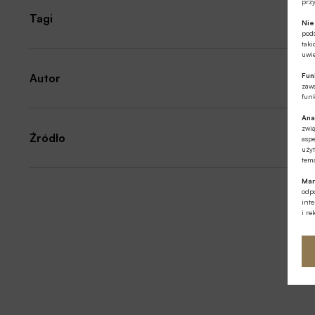
prz
Tagi
Ni
pod
taki
uwie
Fun
Autor
zawa
funk
Ana
zwi
Źródło
aspe
użyt
tema
Mar
odpo
int
i re