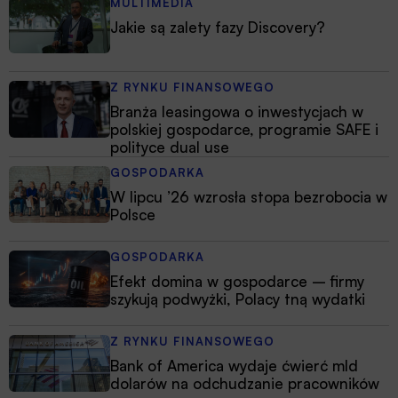
MULTIMEDIA
Jakie są zalety fazy Discovery?
Z RYNKU FINANSOWEGO
Branża leasingowa o inwestycjach w
polskiej gospodarce, programie SAFE i
polityce dual use
GOSPODARKA
W lipcu ’26 wzrosła stopa bezrobocia w
Polsce
GOSPODARKA
Efekt domina w gospodarce – firmy
szykują podwyżki, Polacy tną wydatki
Z RYNKU FINANSOWEGO
Bank of America wydaje ćwierć mld
dolarów na odchudzanie pracowników