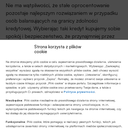
Nie ma wątpliwości, że stałe oprocentowanie
pozostaje najlepszym rozwiązaniem w przypadku
osób balansujących na granicy zdolności
kredytowej. Wybierając taki kredyt kupujemy sobie
spokój i bezpieczeństwo, że przynajmniej przez
kilka lat rata nam się nie zmieni. Do tego będziemy
Strona korzysta z plików
mogli zamienić posiadany kredyt na tańszy, gdy w
cookie
przyszłości uznamy, że bardziej się nam to opłaca.
Na stronie stosujemy pliki cookie w celu zapewnienie prawidłowego działania, ułatwienia
Powszechną praktyką jest bowiem, że banki nie
korzystania, a także w celach statystycznych i marketingowych. Wybierając „Zaakceptuj
wszystkie” wyrażasz zgodę na stosowanie wszystkich plików cookie. Jeśli chcesz wyrazić
naliczają opłat za wcześniejszą spłatę kredytu (na
zgodę na stosowanie tylko niektórych plików cookie, wybierz „Ustawienia”, skonfiguruj
preferencje i wybierz przycisk „Zapisz”. Pamiętaj, że możesz zmienić swoje ustawienia w
to warto zwrócić uwagę wybierając kredyt). To
każdym czasie klikając przycisk „Pliki cookie” w stopce portalu. Szczegółowe informacje o
sposobie, w jaki używamy plików cookie oraz przetwarzamy Twoje dane, a także o
obok zaciągnięcia nowego (tańszego kredytu) jest
przysługujących Ci prawach, odnajdziesz w
Polityce prywatności
.
immamentnym elementem procesu zamiany
Niezbędne:
Pliki cookie niezbędne do prawidłowego działania strony internetowej,
droższego kredytu na tańszy.
zapewniające podstawowe funkcje i zabezpieczenia strony umożliwiające, m.in.
wykorzystywanie podstawowych funkcji takich jak nawigacja na stronie internetowej, czy
tez dostęp do jej obszarów wymagających uwierzytelnienia.
Jeśli spełni się scenariusz, w którym obecny cykl
Funkcjonalne:
Pliki cookie, które pomagają w realizacji pewnych funkcji, takich jak
podwyżek stóp procentowych ma się ku końcowi,
udostępnianie zawartości strony internetowej na platformach mediów społecznościowych,