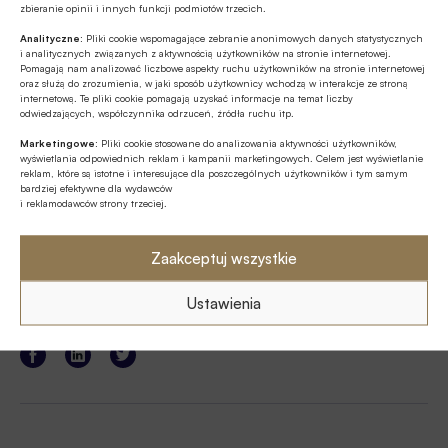
zbieranie opinii i innych funkcji podmiotów trzecich.
a w 2023 roku możliwe jest, że koszt pieniądza
Analityczne:
Pliki cookie wspomagające zebranie anonimowych danych statystycznych
zacznie spadać, to koszt obsługi długu ze
i analitycznych związanych z aktywnością użytkowników na stronie internetowej.
Pomagają nam analizować liczbowe aspekty ruchu użytkowników na stronie internetowej
zmiennym oprocentowaniem może okazać się
oraz służą do zrozumienia, w jaki sposób użytkownicy wchodzą w interakcje ze stroną
niższy. Dziś jednak nikt nie wie co dokładnie szykuje
internetową. Te pliki cookie pomagają uzyskać informacje na temat liczby
odwiedzających, współczynnika odrzuceń, źródła ruchu itp.
dla nas przyszłość, a roztropnie zarządzając
Marketingowe:
Pliki cookie stosowane do analizowania aktywności użytkowników,
domowym budżetem należy brać pod uwagę też
wyświetlania odpowiednich reklam i kampanii marketingowych. Celem jest wyświetlanie
reklam, które są istotne i interesujące dla poszczególnych użytkowników i tym samym
skrajne scenariusze.
bardziej efektywne dla wydawców
i reklamodawców strony trzeciej.
Źródło:
HRE Investments
Zaakceptuj wszystkie
Ustawienia
Udostępnij