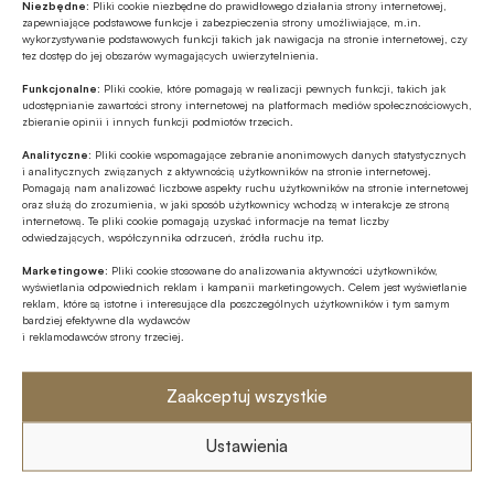
Niezbędne:
Pliki cookie niezbędne do prawidłowego działania strony internetowej,
zapewniające podstawowe funkcje i zabezpieczenia strony umożliwiające, m.in.
wykorzystywanie podstawowych funkcji takich jak nawigacja na stronie internetowej, czy
tez dostęp do jej obszarów wymagających uwierzytelnienia.
Udostępnij
Funkcjonalne:
Pliki cookie, które pomagają w realizacji pewnych funkcji, takich jak
udostępnianie zawartości strony internetowej na platformach mediów społecznościowych,
zbieranie opinii i innych funkcji podmiotów trzecich.
Analityczne:
Pliki cookie wspomagające zebranie anonimowych danych statystycznych
i analitycznych związanych z aktywnością użytkowników na stronie internetowej.
Pomagają nam analizować liczbowe aspekty ruchu użytkowników na stronie internetowej
oraz służą do zrozumienia, w jaki sposób użytkownicy wchodzą w interakcje ze stroną
internetową. Te pliki cookie pomagają uzyskać informacje na temat liczby
odwiedzających, współczynnika odrzuceń, źródła ruchu itp.
Tagi
Marketingowe:
Pliki cookie stosowane do analizowania aktywności użytkowników,
Credit Suisse
E-commerce
wyświetlania odpowiednich reklam i kampanii marketingowych. Celem jest wyświetlanie
reklam, które są istotne i interesujące dla poszczególnych użytkowników i tym samym
bardziej efektywne dla wydawców
Enterprise Resource Planning / ERP
IBM
i reklamodawców strony trzeciej.
Internet
Invest in Pomerania
IT
Zaakceptuj wszystkie
Marcin Piątkowski
Ustawienia
Media społecznościowe / social media