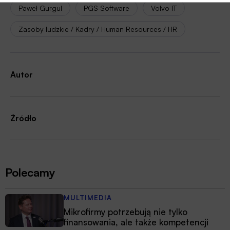
Paweł Gurgul
PGS Software
Volvo IT
Zasoby ludzkie / Kadry / Human Resources / HR
Autor
Źródło
Polecamy
MULTIMEDIA
Mikrofirmy potrzebują nie tylko
finansowania, ale także kompetencji