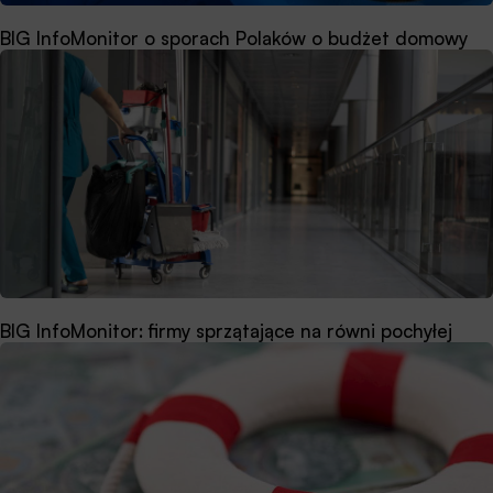
BIG InfoMonitor o sporach Polaków o budżet domowy
BIG InfoMonitor: firmy sprzątające na równi pochyłej