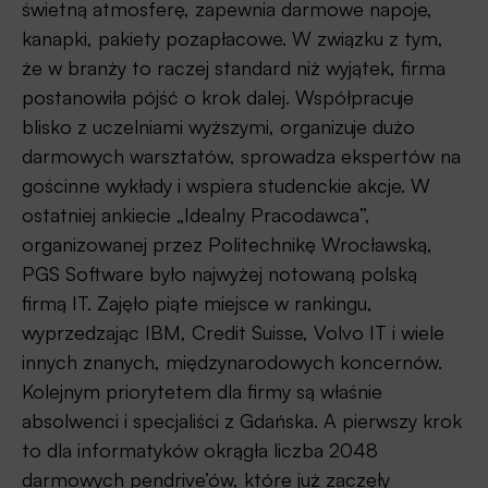
świetną atmosferę, zapewnia darmowe napoje,
kanapki, pakiety pozapłacowe. W związku z tym,
że w branży to raczej standard niż wyjątek, firma
postanowiła pójść o krok dalej. Współpracuje
blisko z uczelniami wyższymi, organizuje dużo
darmowych warsztatów, sprowadza ekspertów na
gościnne wykłady i wspiera studenckie akcje. W
ostatniej ankiecie „Idealny Pracodawca”,
organizowanej przez Politechnikę Wrocławską,
PGS Software było najwyżej notowaną polską
firmą IT. Zajęło piąte miejsce w rankingu,
wyprzedzając IBM, Credit Suisse, Volvo IT i wiele
innych znanych, międzynarodowych koncernów.
Kolejnym priorytetem dla firmy są właśnie
absolwenci i specjaliści z Gdańska. A pierwszy krok
to dla informatyków okrągła liczba 2048
darmowych pendrive’ów, które już zaczęły