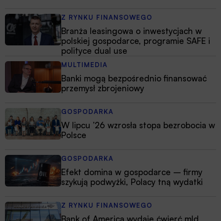
Z RYNKU FINANSOWEGO
Branża leasingowa o inwestycjach w
polskiej gospodarce, programie SAFE i
polityce dual use
MULTIMEDIA
Banki mogą bezpośrednio finansować
przemysł zbrojeniowy
GOSPODARKA
W lipcu ’26 wzrosła stopa bezrobocia w
Polsce
GOSPODARKA
Efekt domina w gospodarce – firmy
szykują podwyżki, Polacy tną wydatki
Z RYNKU FINANSOWEGO
Bank of America wydaje ćwierć mld