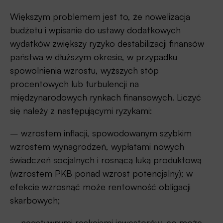
Większym problemem jest to, że nowelizacja
budżetu i wpisanie do ustawy dodatkowych
wydatków zwiększy ryzyko destabilizacji finansów
państwa w dłuższym okresie, w przypadku
spowolnienia wzrostu, wyższych stóp
procentowych lub turbulencji na
międzynarodowych rynkach finansowych. Liczyć
się należy z następującymi ryzykami:
– wzrostem inflacji, spowodowanym szybkim
wzrostem wynagrodzeń, wypłatami nowych
świadczeń socjalnych i rosnącą luką produktową
(wzrostem PKB ponad wzrost potencjalny); w
efekcie wzrosnąć może rentowność obligacji
skarbowych;
– negatywnymi reakcjami inwestorów, co może