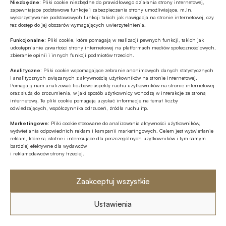
Niezbędne:
Pliki cookie niezbędne do prawidłowego działania strony internetowej,
zapewniające podstawowe funkcje i zabezpieczenia strony umożliwiające, m.in.
wykorzystywanie podstawowych funkcji takich jak nawigacja na stronie internetowej, czy
tez dostęp do jej obszarów wymagających uwierzytelnienia.
Autor
Witold Gadomski
Funkcjonalne:
Pliki cookie, które pomagają w realizacji pewnych funkcji, takich jak
udostępnianie zawartości strony internetowej na platformach mediów społecznościowych,
zbieranie opinii i innych funkcji podmiotów trzecich.
Analityczne:
Pliki cookie wspomagające zebranie anonimowych danych statystycznych
i analitycznych związanych z aktywnością użytkowników na stronie internetowej.
Źródło
Pomagają nam analizować liczbowe aspekty ruchu użytkowników na stronie internetowej
oraz służą do zrozumienia, w jaki sposób użytkownicy wchodzą w interakcje ze stroną
Gazeta Wyborcza
internetową. Te pliki cookie pomagają uzyskać informacje na temat liczby
odwiedzających, współczynnika odrzuceń, źródła ruchu itp.
Marketingowe:
Pliki cookie stosowane do analizowania aktywności użytkowników,
wyświetlania odpowiednich reklam i kampanii marketingowych. Celem jest wyświetlanie
reklam, które są istotne i interesujące dla poszczególnych użytkowników i tym samym
Polecamy
bardziej efektywne dla wydawców
i reklamodawców strony trzeciej.
MULTIMEDIA
Zaakceptuj wszystkie
Banki mogą bezpośrednio finansować
przemysł zbrojeniowy
Ustawienia
Z RYNKU FINANSOWEGO