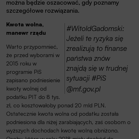
można będzie oszacować, gdy poznamy
szczegółowe rozwiązania.
Kwota wolna,
#WitoldGadomski:
manewr rządu
Jeżeli te ryzyka się
Warto przypomnieć,
zrealizują to finanse
że przed wyborami w
państwa znów
2015 roku w
znajdą się w trudnej
programie PiS
sytuacji #PiS
zapisano podniesienie
@mf.gov.pl
kwoty wolnej od
podatku PIT do 8 tys.
zł, co kosztowałoby ponad 20 mld PLN.
Ostatecznie kwota wolna od podatku została
podniesiona dla niżej zarabiających, zaś osobom o
wyższych dochodach kwotę wolną obniżono.
Osoby, które w roku 2018 miały dochód do