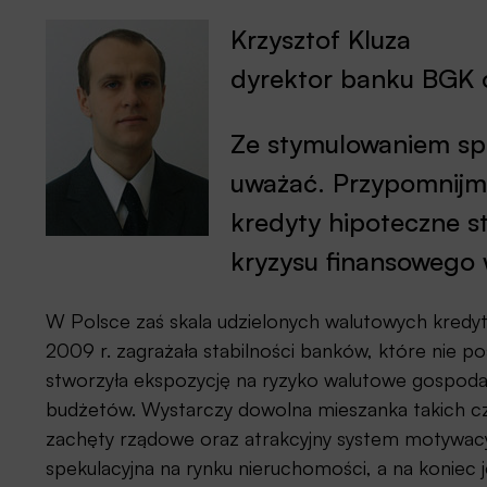
Krzysztof Kluza
dyrektor banku BGK 
Ze stymulowaniem sp
uważać. Przypomnijmy
kredyty hipoteczne s
kryzysu finansowego
W Polsce zaś skala udzielonych walutowych kredyt
2009 r. zagrażała stabilności banków, które nie 
stworzyła ekspozycję na ryzyko walutowe gospod
budżetów. Wystarczy dowolna mieszanka takich cz
zachęty rządowe oraz atrakcyjny system motywacy
spekulacyjna na rynku nieruchomości, a na koniec je