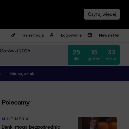
Rejestracja
Logowanie
Newsletter
 Gotówki 2026
25
18
33
dni
godzin
minut
e
Miesięcznik
Polecamy
MULTIMEDIA
Banki mogą bezpośrednio