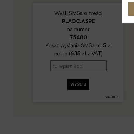
Wyślij SMSa o treści
PLAQC.A39E
na numer
75480
Koszt wysłania SMSa to
5
zł
netto (
6.15
zł z VAT)
regulamin