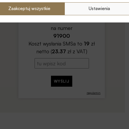
Zaakceptuj wszystkie
Ustawienia
Wyślij SMSa o treści
PLAQC.HA68
na numer
91900
Koszt wysłania SMSa to
19
zł
netto (
23.37
zł z VAT)
regulamin