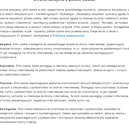
j dokonano zakupu (w tym prenumeraty),
, cena 5 zł netto (6,15 zł brutto) -
kup artykuł
tronie stosujemy pliki cookie w celu zapewnienie prawidłowego działania, ułatwienia korzystania, 
e w celach statystycznych i marketingowych. Wybierając „Zaakceptuj wszystkie” wyrażasz zgodę n
órym jest ten artykuł: SMS, cena 19 zł netto (23,37
owanie wszystkich plików cookie. Jeśli chcesz wyrazić zgodę na stosowanie tylko niektórych plików
ie, wybierz „Ustawienia”, skonfiguruj preferencje i wybierz przycisk „Zapisz”. Pamiętaj, że możesz
nić swoje ustawienia w każdym czasie klikając przycisk „Pliki cookie” w stopce portalu. Szczegółow
o wydań bieżących i wszystkich archiwalnych:
rmacje o sposobie, w jaki używamy plików cookie oraz przetwarzamy Twoje dane, a także o
ysługujących Ci prawach, odnajdziesz w
Polityce prywatności
.
ezbędne:
Pliki cookie niezbędne do prawidłowego działania strony internetowej, zapewniające
stawowe funkcje i zabezpieczenia strony umożliwiające, m.in. wykorzystywanie podstawowych funk
ch jak nawigacja na stronie internetowej, czy tez dostęp do jej obszarów wymagających
rzytelnienia.
ia kodu, zakup zostanie przypisany i zapamiętany
kcjonalne:
Pliki cookie, które pomagają w realizacji pewnych funkcji, takich jak udostępnianie
rtości strony internetowej na platformach mediów społecznościowych, zbieranie opinii i innych
cji podmiotów trzecich.
yznanie uprawnień dostępu do artykułu/wydania na
lityczne:
Pliki cookie wspomagające zebranie anonimowych danych statystycznych i analityczn
ązanych z aktywnością użytkowników na stronie internetowej. Pomagają nam analizować liczbowe
enia plików Cookies).
kty ruchu użytkowników na stronie internetowej oraz służą do zrozumienia, w jaki sposób
kownicy wchodzą w interakcje ze stroną internetową. Te pliki cookie pomagają uzyskać informacje
t liczby odwiedzających, współczynnika odrzuceń, źródła ruchu itp.
line
:
ketingowe:
Pliki cookie stosowane do analizowania aktywności użytkowników, wyświetlania
wiednich reklam i kampanii marketingowych. Celem jest wyświetlanie reklam, które są istotne i
gowania się na konto typu BANKOWIEC, STUDENT
eresujące dla poszczególnych użytkowników i tym samym bardziej efektywne dla wydawców
klamodawców strony trzeciej.