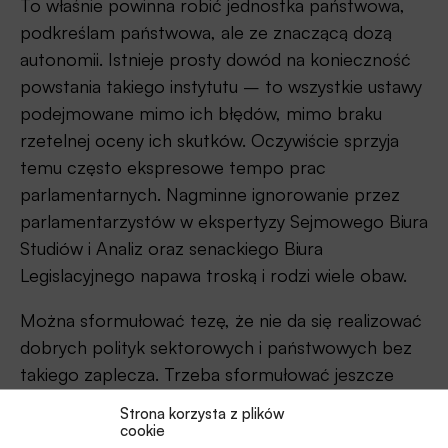
To właśnie powinna robić jednostka państwowa,
podkreślam państwowa, ale ze znaczącą dozą
autonomii. Istnieje prosty dowód na konieczność
powstania takiego instytutu – to wszystkie ustawy
podejmowane mimo ich błędów, mimo braku
rzetelnej oceny ich skutków. Oczywiście sprzyja
temu często ekspresowe tempo prac
parlamentarnych. Nagminne ignorowanie przez
parlamentarzystów w ekspertyzy Sejmowego Biura
Studiów i Analiz oraz senackiego Biura
Legislacyjnego napawa troską i rodzi wiele obaw.
Można sformułować tezę, że nie da się realizować
dobrych polityk sektorowych i państwowych bez
takiego zaplecza. Trzeba sformułować jeszcze
jeden warunek: taka instytucja nie może mieć
Strona korzysta z plików
charakteru urzędniczego, umieszczonego
cookie