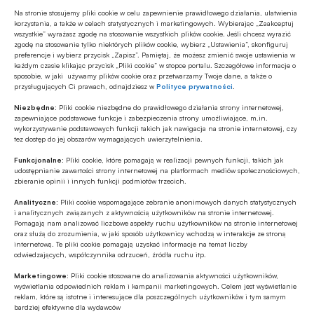
w administracyjnej hierarchii. Tylko cały czas gdzieś
Na stronie stosujemy pliki cookie w celu zapewnienie prawidłowego działania, ułatwienia
w głowie rodzi się pytanie: czy rządzący będą
korzystania, a także w celach statystycznych i marketingowych. Wybierając „Zaakceptuj
wszystkie” wyrażasz zgodę na stosowanie wszystkich plików cookie. Jeśli chcesz wyrazić
chcieli korzystać z tych opracowań? Czy zechcą
zgodę na stosowanie tylko niektórych plików cookie, wybierz „Ustawienia”, skonfiguruj
preferencje i wybierz przycisk „Zapisz”. Pamiętaj, że możesz zmienić swoje ustawienia w
solidnie pracować nad projektami najważniejszymi
każdym czasie klikając przycisk „Pliki cookie” w stopce portalu. Szczegółowe informacje o
sposobie, w jaki używamy plików cookie oraz przetwarzamy Twoje dane, a także o
dla obecnych i kolejnych pokoleń?
przysługujących Ci prawach, odnajdziesz w
Polityce prywatności
.
Niezbędne:
Pliki cookie niezbędne do prawidłowego działania strony internetowej,
I już zupełnie na koniec – powstanie instytutu nie
zapewniające podstawowe funkcje i zabezpieczenia strony umożliwiające, m.in.
wykorzystywanie podstawowych funkcji takich jak nawigacja na stronie internetowej, czy
może oznaczać powstania super resortu
tez dostęp do jej obszarów wymagających uwierzytelnienia.
i ograniczenia niezależności instytucji tak kluczowej
Funkcjonalne:
Pliki cookie, które pomagają w realizacji pewnych funkcji, takich jak
dla naszego państwa jak bank centralny.
udostępnianie zawartości strony internetowej na platformach mediów społecznościowych,
zbieranie opinii i innych funkcji podmiotów trzecich.
Oprac. KM
Analityczne:
Pliki cookie wspomagające zebranie anonimowych danych statystycznych
i analitycznych związanych z aktywnością użytkowników na stronie internetowej.
Pomagają nam analizować liczbowe aspekty ruchu użytkowników na stronie internetowej
oraz służą do zrozumienia, w jaki sposób użytkownicy wchodzą w interakcje ze stroną
internetową. Te pliki cookie pomagają uzyskać informacje na temat liczby
odwiedzających, współczynnika odrzuceń, źródła ruchu itp.
Udostępnij
Marketingowe:
Pliki cookie stosowane do analizowania aktywności użytkowników,
wyświetlania odpowiednich reklam i kampanii marketingowych. Celem jest wyświetlanie
reklam, które są istotne i interesujące dla poszczególnych użytkowników i tym samym
bardziej efektywne dla wydawców