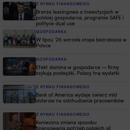
Z RYNKU FINANSOWEGO
Branża leasingowa o inwestycjach w
polskiej gospodarce, programie SAFE i
polityce dual use
GOSPODARKA
W lipcu ’26 wzrosła stopa bezrobocia w
Polsce
GOSPODARKA
Efekt domina w gospodarce – firmy
szykują podwyżki, Polacy tną wydatki
Z RYNKU FINANSOWEGO
Bank of America wydaje ćwierć mld
dolarów na odchudzanie pracowników
Z RYNKU FINANSOWEGO
Konieczna zmiana sposobu
finansowania potrzeb polskich sił