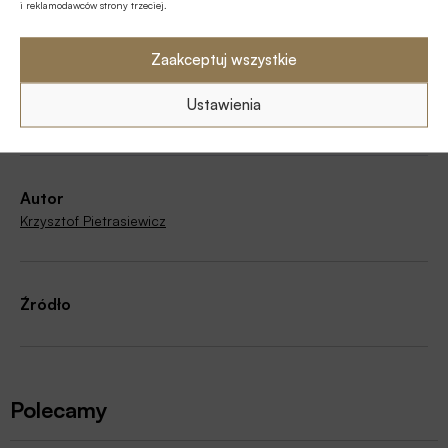
i reklamodawców strony trzeciej.
Zaakceptuj wszystkie
Tagi
Ustawienia
Krzysztof Pietrasiewicz
Autor
Krzysztof Pietrasiewicz
Źródło
Polecamy