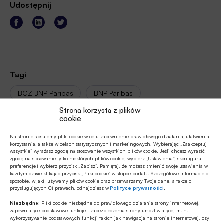
Udostępnij
Tagi
BGŻ BNP Paribas
BNP Paribas
Strona korzysta z plików
Giełda Papierów Wartościowych / GPW
Inwestycje
cookie
Józef Wancer
Karol Jerzy Mórawski
Na stronie stosujemy pliki cookie w celu zapewnienie prawidłowego działania, ułatwienia
korzystania, a także w celach statystycznych i marketingowych. Wybierając „Zaakceptuj
wszystkie” wyrażasz zgodę na stosowanie wszystkich plików cookie. Jeśli chcesz wyrazić
Krzysztof Pietraszkiewicz
Sektor bankowy
zgodę na stosowanie tylko niektórych plików cookie, wybierz „Ustawienia”, skonfiguruj
preferencje i wybierz przycisk „Zapisz”. Pamiętaj, że możesz zmienić swoje ustawienia w
Związek Banków Polskich / ZBP
każdym czasie klikając przycisk „Pliki cookie” w stopce portalu. Szczegółowe informacje o
sposobie, w jaki używamy plików cookie oraz przetwarzamy Twoje dane, a także o
przysługujących Ci prawach, odnajdziesz w
Polityce prywatności
.
Niezbędne:
Pliki cookie niezbędne do prawidłowego działania strony internetowej,
zapewniające podstawowe funkcje i zabezpieczenia strony umożliwiające, m.in.
Autor
wykorzystywanie podstawowych funkcji takich jak nawigacja na stronie internetowej, czy