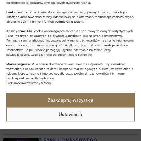
tez dostęp do jej obszarów wymagających uwierzytelnienia.
Karol Jerzy Mórawski
Funkcjonalne:
Pliki cookie, które pomagają w realizacji pewnych funkcji, takich jak
udostępnianie zawartości strony internetowej na platformach mediów społecznościowych,
zbieranie opinii i innych funkcji podmiotów trzecich.
Źródło
Analityczne:
Pliki cookie wspomagające zebranie anonimowych danych statystycznych
i analitycznych związanych z aktywnością użytkowników na stronie internetowej.
Pomagają nam analizować liczbowe aspekty ruchu użytkowników na stronie internetowej
oraz służą do zrozumienia, w jaki sposób użytkownicy wchodzą w interakcje ze stroną
internetową. Te pliki cookie pomagają uzyskać informacje na temat liczby
odwiedzających, współczynnika odrzuceń, źródła ruchu itp.
Polecamy
Marketingowe:
Pliki cookie stosowane do analizowania aktywności użytkowników,
wyświetlania odpowiednich reklam i kampanii marketingowych. Celem jest wyświetlanie
reklam, które są istotne i interesujące dla poszczególnych użytkowników i tym samym
bardziej efektywne dla wydawców
Z RYNKU FINANSOWEGO
i reklamodawców strony trzeciej.
Konieczna zmiana sposobu
finansowania potrzeb polskich sił
Zaakceptuj wszystkie
zbrojnych
Z RYNKU FINANSOWEGO
Ustawienia
Pierwsza emisja BGK obligacji z POLSTR
Z RYNKU FINANSOWEGO