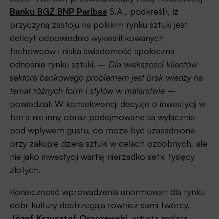
Banku BGŻ BNP Paribas
S.A., podkreślił, iż
przyczyną zastoju na polskim rynku sztuki jest
deficyt odpowiednio wykwalifikowanych
fachowców i niska świadomość społeczna
odnośnie rynku sztuki. –
Dla większości klientów
sektora bankowego problemem jest brak wiedzy na
temat różnych form i stylów w malarstwie
–
powiedział. W konsekwencji decyzje o inwestycji w
ten a nie inny obraz podejmowane są wyłącznie
pod wpływem gustu, co może być uzasadnione
przy zakupie dzieła sztuki w celach ozdobnych, ale
nie jako inwestycji wartej nierzadko setki tysięcy
złotych.
Konieczność wprowadzenia unormowań dla rynku
dóbr kultury dostrzegają również sami twórcy.
Józef Krzysztof Oraczewski
, artysta malarz,