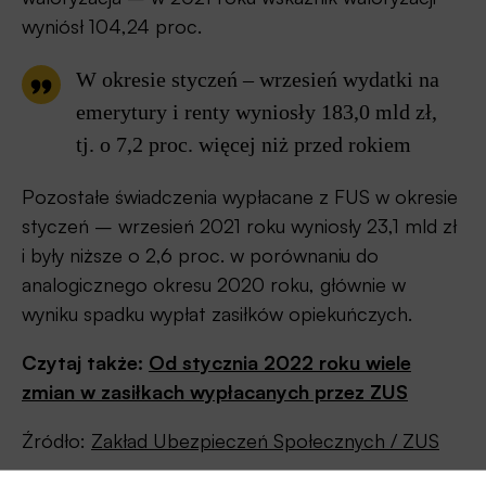
wyniósł 104,24 proc.
W okresie styczeń – wrzesień wydatki na
emerytury i renty wyniosły 183,0 mld zł,
tj. o 7,2 proc. więcej niż przed rokiem
Pozostałe świadczenia wypłacane z FUS w okresie
styczeń – wrzesień 2021 roku wyniosły 23,1 mld zł
i były niższe o 2,6 proc. w porównaniu do
analogicznego okresu 2020 roku, głównie w
wyniku spadku wypłat zasiłków opiekuńczych.
Czytaj także:
Od stycznia 2022 roku wiele
zmian w zasiłkach wypłacanych przez ZUS
Źródło:
Zakład Ubezpieczeń Społecznych / ZUS