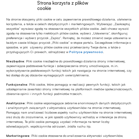
Strona korzysta z plików
cookie
Udostępnij
Na stronie stosujemy pliki cookie w celu zapewnienie prawidłowego działania, ułatwienia
korzystania, a także w celach statystycznych i marketingowych. Wybierając „Zaakceptuj
wszystkie” wyrażasz zgodę na stosowanie wszystkich plików cookie. Jeśli chcesz wyrazić
zgodę na stosowanie tylko niektórych plików cookie, wybierz „Ustawienia”, skonfiguruj
preferencje i wybierz przycisk „Zapisz”. Pamiętaj, że możesz zmienić swoje ustawienia w
każdym czasie klikając przycisk „Pliki cookie” w stopce portalu. Szczegółowe informacje o
sposobie, w jaki używamy plików cookie oraz przetwarzamy Twoje dane, a także o
przysługujących Ci prawach, odnajdziesz w
Polityce prywatności
.
Tagi
Niezbędne:
Pliki cookie niezbędne do prawidłowego działania strony internetowej,
zapewniające podstawowe funkcje i zabezpieczenia strony umożliwiające, m.in.
wykorzystywanie podstawowych funkcji takich jak nawigacja na stronie internetowej, czy
Emerytury
tez dostęp do jej obszarów wymagających uwierzytelnienia.
Fundusz Ubezpieczeń Społecznych / FUS
Funkcjonalne:
Pliki cookie, które pomagają w realizacji pewnych funkcji, takich jak
udostępnianie zawartości strony internetowej na platformach mediów społecznościowych,
zbieranie opinii i innych funkcji podmiotów trzecich.
Gertruda Uścińska
Składki do ZUS
Analityczne:
Pliki cookie wspomagające zebranie anonimowych danych statystycznych
i analitycznych związanych z aktywnością użytkowników na stronie internetowej.
Zakład Ubezpieczeń Społecznych / ZUS
Pomagają nam analizować liczbowe aspekty ruchu użytkowników na stronie internetowej
oraz służą do zrozumienia, w jaki sposób użytkownicy wchodzą w interakcje ze stroną
internetową. Te pliki cookie pomagają uzyskać informacje na temat liczby
odwiedzających, współczynnika odrzuceń, źródła ruchu itp.
Marketingowe:
Pliki cookie stosowane do analizowania aktywności użytkowników,
Autor