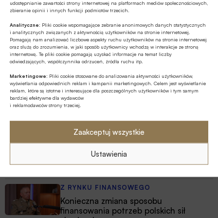
Z RYNKU FINANSOWEGO
udostępnianie zawartości strony internetowej na platformach mediów społecznościowych,
zbieranie opinii i innych funkcji podmiotów trzecich.
Branża leasingowa o inwestycjach w
polskiej gospodarce, programie SAFE i
Analityczne:
Pliki cookie wspomagające zebranie anonimowych danych statystycznych
i analitycznych związanych z aktywnością użytkowników na stronie internetowej.
polityce dual use
Pomagają nam analizować liczbowe aspekty ruchu użytkowników na stronie internetowej
oraz służą do zrozumienia, w jaki sposób użytkownicy wchodzą w interakcje ze stroną
GOSPODARKA
internetową. Te pliki cookie pomagają uzyskać informacje na temat liczby
W lipcu ’26 wzrosła stopa bezrobocia w
odwiedzających, współczynnika odrzuceń, źródła ruchu itp.
Polsce
Marketingowe:
Pliki cookie stosowane do analizowania aktywności użytkowników,
wyświetlania odpowiednich reklam i kampanii marketingowych. Celem jest wyświetlanie
reklam, które są istotne i interesujące dla poszczególnych użytkowników i tym samym
GOSPODARKA
bardziej efektywne dla wydawców
i reklamodawców strony trzeciej.
Efekt domina w gospodarce – firmy
szykują podwyżki, Polacy tną wydatki
Zaakceptuj wszystkie
Z RYNKU FINANSOWEGO
Ustawienia
Bank of America wydaje ćwierć mld
dolarów na odchudzanie pracowników
Z RYNKU FINANSOWEGO
Konieczna zmiana sposobu
finansowania potrzeb polskich sił