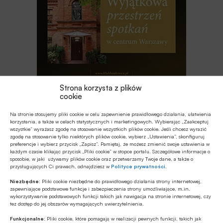
Strona korzysta z plików
cookie
Najnowsze
Na stronie stosujemy pliki cookie w celu zapewnienie prawidłowego działania, ułatwienia
korzystania, a także w celach statystycznych i marketingowych. Wybierając „Zaakceptuj
wszystkie” wyrażasz zgodę na stosowanie wszystkich plików cookie. Jeśli chcesz wyrazić
EDUKACJA FINANSOWA
zgodę na stosowanie tylko niektórych plików cookie, wybierz „Ustawienia”, skonfiguruj
Przedszkole to kluczowy etap – to
preferencje i wybierz przycisk „Zapisz”. Pamiętaj, że możesz zmienić swoje ustawienia w
każdym czasie klikając przycisk „Pliki cookie” w stopce portalu. Szczegółowe informacje o
wtedy dzieci zapamiętują wiedzę
sposobie, w jaki używamy plików cookie oraz przetwarzamy Twoje dane, a także o
finansową łatwiej i szybciej
przysługujących Ci prawach, odnajdziesz w
Polityce prywatności
.
MULTIMEDIA
Niezbędne:
Pliki cookie niezbędne do prawidłowego działania strony internetowej,
zapewniające podstawowe funkcje i zabezpieczenia strony umożliwiające, m.in.
Jakie są zalety fazy Discovery?
wykorzystywanie podstawowych funkcji takich jak nawigacja na stronie internetowej, czy
tez dostęp do jej obszarów wymagających uwierzytelnienia.
Funkcjonalne:
Pliki cookie, które pomagają w realizacji pewnych funkcji, takich jak