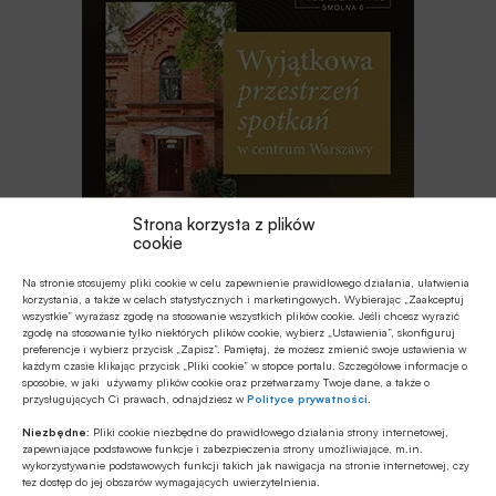
Strona korzysta z plików
cookie
Na stronie stosujemy pliki cookie w celu zapewnienie prawidłowego działania, ułatwienia
Najnowsze
korzystania, a także w celach statystycznych i marketingowych. Wybierając „Zaakceptuj
wszystkie” wyrażasz zgodę na stosowanie wszystkich plików cookie. Jeśli chcesz wyrazić
zgodę na stosowanie tylko niektórych plików cookie, wybierz „Ustawienia”, skonfiguruj
EDUKACJA FINANSOWA
preferencje i wybierz przycisk „Zapisz”. Pamiętaj, że możesz zmienić swoje ustawienia w
każdym czasie klikając przycisk „Pliki cookie” w stopce portalu. Szczegółowe informacje o
Od kieszonkowego po płatności
sposobie, w jaki używamy plików cookie oraz przetwarzamy Twoje dane, a także o
bezgotówkowe – wakacyjna przygoda
przysługujących Ci prawach, odnajdziesz w
Polityce prywatności
.
z finansami
Niezbędne:
Pliki cookie niezbędne do prawidłowego działania strony internetowej,
zapewniające podstawowe funkcje i zabezpieczenia strony umożliwiające, m.in.
EDUKACJA FINANSOWA
wykorzystywanie podstawowych funkcji takich jak nawigacja na stronie internetowej, czy
Przedszkole to kluczowy etap – to
tez dostęp do jej obszarów wymagających uwierzytelnienia.