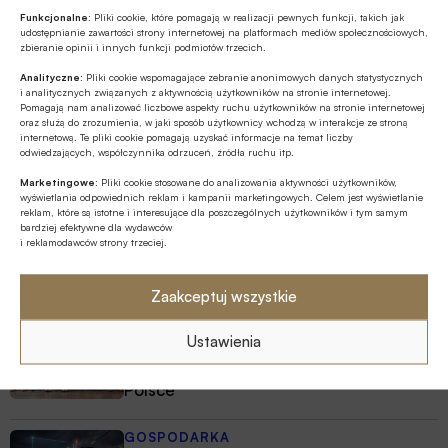
wtedy dzieci zapamiętują wiedzę
Funkcjonalne:
Pliki cookie, które pomagają w realizacji pewnych funkcji, takich jak
finansową łatwiej i szybciej
udostępnianie zawartości strony internetowej na platformach mediów społecznościowych,
zbieranie opinii i innych funkcji podmiotów trzecich.
MULTIMEDIA
Analityczne:
Pliki cookie wspomagające zebranie anonimowych danych statystycznych
Jakie są zalety fazy Discovery?
i analitycznych związanych z aktywnością użytkowników na stronie internetowej.
Pomagają nam analizować liczbowe aspekty ruchu użytkowników na stronie internetowej
oraz służą do zrozumienia, w jaki sposób użytkownicy wchodzą w interakcje ze stroną
internetową. Te pliki cookie pomagają uzyskać informacje na temat liczby
Z RYNKU FINANSOWEGO
odwiedzających, współczynnika odrzuceń, źródła ruchu itp.
Branża leasingowa o inwestycjach w
Marketingowe:
Pliki cookie stosowane do analizowania aktywności użytkowników,
polskiej gospodarce, programie SAFE i
wyświetlania odpowiednich reklam i kampanii marketingowych. Celem jest wyświetlanie
reklam, które są istotne i interesujące dla poszczególnych użytkowników i tym samym
polityce dual use
bardziej efektywne dla wydawców
i reklamodawców strony trzeciej.
MULTIMEDIA
Banki mogą bezpośrednio finansować
przemysł zbrojeniowy
Zaakceptuj wszystkie
Ustawienia
GOSPODARKA
W lipcu ’26 wzrosła stopa bezrobocia w
Polsce
GOSPODARKA