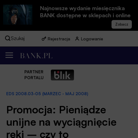
Najnowsze wydanie miesięcznika
BANK dostępne w sklepach i online
Szukaj
Rejestracja
Logowanie
PARTNER
PORTALU
EDS 2008.03-05 (MARZEC - MAJ 2008)
Promocja: Pieniądze
unijne na wyciągnięcie
ręki – czy to