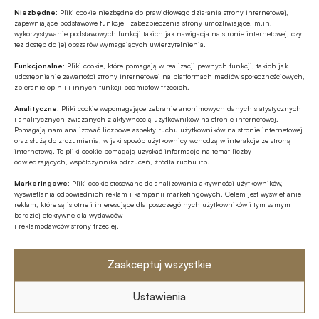
ESG
Niezbędne:
Pliki cookie niezbędne do prawidłowego działania strony internetowej,
zapewniające podstawowe funkcje i zabezpieczenia strony umożliwiające, m.in.
Zielone remonty odrębnym, masowym
wykorzystywanie podstawowych funkcji takich jak nawigacja na stronie internetowej, czy
segmentem rynku finansowania
tez dostęp do jej obszarów wymagających uwierzytelnienia.
bankowego?
Funkcjonalne:
Pliki cookie, które pomagają w realizacji pewnych funkcji, takich jak
Z RYNKU FINANSOWEGO
udostępnianie zawartości strony internetowej na platformach mediów społecznościowych,
zbieranie opinii i innych funkcji podmiotów trzecich.
PKO BP o nowych zasadach
ustawowych w sprawach frankowych
Analityczne:
Pliki cookie wspomagające zebranie anonimowych danych statystycznych
i analitycznych związanych z aktywnością użytkowników na stronie internetowej.
Pomagają nam analizować liczbowe aspekty ruchu użytkowników na stronie internetowej
oraz służą do zrozumienia, w jaki sposób użytkownicy wchodzą w interakcje ze stroną
MULTIMEDIA
internetową. Te pliki cookie pomagają uzyskać informacje na temat liczby
Na czym polega faza Discovery?
odwiedzających, współczynnika odrzuceń, źródła ruchu itp.
Marketingowe:
Pliki cookie stosowane do analizowania aktywności użytkowników,
wyświetlania odpowiednich reklam i kampanii marketingowych. Celem jest wyświetlanie
reklam, które są istotne i interesujące dla poszczególnych użytkowników i tym samym
bardziej efektywne dla wydawców
i reklamodawców strony trzeciej.
Zaakceptuj wszystkie
Ustawienia