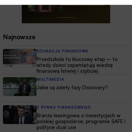
Najnowsze
EDUKACJA FINANSOWA
Przedszkole to kluczowy etap – to
wtedy dzieci zapamiętują wiedzę
finansową łatwiej i szybciej
MULTIMEDIA
Jakie są zalety fazy Discovery?
Z RYNKU FINANSOWEGO
Branża leasingowa o inwestycjach w
polskiej gospodarce, programie SAFE i
polityce dual use