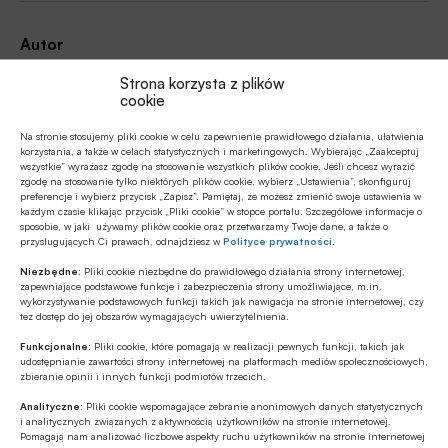
Autor
Strona korzysta z plików
cookie
Źródło
Na stronie stosujemy pliki cookie w celu zapewnienie prawidłowego działania, ułatwienia
korzystania, a także w celach statystycznych i marketingowych. Wybierając „Zaakceptuj
wszystkie” wyrażasz zgodę na stosowanie wszystkich plików cookie. Jeśli chcesz wyrazić
zgodę na stosowanie tylko niektórych plików cookie, wybierz „Ustawienia”, skonfiguruj
preferencje i wybierz przycisk „Zapisz”. Pamiętaj, że możesz zmienić swoje ustawienia w
każdym czasie klikając przycisk „Pliki cookie” w stopce portalu. Szczegółowe informacje o
sposobie, w jaki używamy plików cookie oraz przetwarzamy Twoje dane, a także o
Polecamy
przysługujących Ci prawach, odnajdziesz w
Polityce prywatności
.
Niezbędne:
Pliki cookie niezbędne do prawidłowego działania strony internetowej,
MULTIMEDIA
zapewniające podstawowe funkcje i zabezpieczenia strony umożliwiające, m.in.
wykorzystywanie podstawowych funkcji takich jak nawigacja na stronie internetowej, czy
Banki mogą bezpośrednio finansować
tez dostęp do jej obszarów wymagających uwierzytelnienia.
przemysł zbrojeniowy
Funkcjonalne:
Pliki cookie, które pomagają w realizacji pewnych funkcji, takich jak
udostępnianie zawartości strony internetowej na platformach mediów społecznościowych,
zbieranie opinii i innych funkcji podmiotów trzecich.
ESG
Zielone remonty odrębnym, masowym
Analityczne:
Pliki cookie wspomagające zebranie anonimowych danych statystycznych
i analitycznych związanych z aktywnością użytkowników na stronie internetowej.
segmentem rynku finansowania
Pomagają nam analizować liczbowe aspekty ruchu użytkowników na stronie internetowej
bankowego?