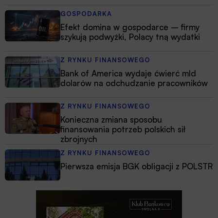
GOSPODARKA
Efekt domina w gospodarce – firmy
szykują podwyżki, Polacy tną wydatki
Z RYNKU FINANSOWEGO
Bank of America wydaje ćwierć mld
dolarów na odchudzanie pracowników
Z RYNKU FINANSOWEGO
Konieczna zmiana sposobu
finansowania potrzeb polskich sił
zbrojnych
Z RYNKU FINANSOWEGO
Pierwsza emisja BGK obligacji z POLSTR