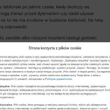
biblioteki po jakimś czasie, kiedy skończy się
 mogą stanąć przed dylematem czy nadal używać
 na to nie ma środków w budżecie biblioteki. Na taką
cą odpowiedź:
ło, zarobiło albo niższymi kosztami obsługi gotówki,
jąć decyzję. Jeśli nie można inaczej – to zawsze z
Strona korzysta z plików cookie
tronie stosujemy pliki cookie w celu zapewnienie prawidłowego działania, ułatwienia korzystania, 
e w celach statystycznych i marketingowych. Wybierając „Zaakceptuj wszystkie” wyrażasz zgodę n
żliwe są tu takie rozwiązania jak: „tacomaty” czy
owanie wszystkich plików cookie. Jeśli chcesz wyrazić zgodę na stosowanie tylko niektórych plików
rach parafii, gdzie dokonuje się szeregu innych
ie, wybierz „Ustawienia”, skonfiguruj preferencje i wybierz przycisk „Zapisz”. Pamiętaj, że możesz
nić swoje ustawienia w każdym czasie klikając przycisk „Pliki cookie” w stopce portalu. Szczegółow
ozmowy z kościołem katolickim i innymi związkami
rmacje o sposobie, w jaki używamy plików cookie oraz przetwarzamy Twoje dane, a także o
ysługujących Ci prawach, odnajdziesz w
Polityce prywatności
.
ezbędne:
Pliki cookie niezbędne do prawidłowego działania strony internetowej, zapewniające
stawowe funkcje i zabezpieczenia strony umożliwiające, m.in. wykorzystywanie podstawowych funk
iej ofiaromat stanął w kościele w Krakowie
ch jak nawigacja na stronie internetowej, czy tez dostęp do jej obszarów wymagających
rzytelnienia.
kcjonalne:
Pliki cookie, które pomagają w realizacji pewnych funkcji, takich jak udostępnianie
rtości strony internetowej na platformach mediów społecznościowych, zbieranie opinii i innych