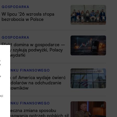
GOSPODARKA
W lipcu ’26 wzrosła stopa
bezrobocia w Polsce
GOSPODARKA
Efekt domina w gospodarce –
firmy szykują podwyżki, Polacy
tną wydatki
a
a
Z RYNKU FINANSOWEGO
e
Bank of America wydaje ćwierć
mld dolarów na odchudzanie
pracowników
cji
Z RYNKU FINANSOWEGO
Konieczna zmiana sposobu
finansowania potrzeb polskich sił