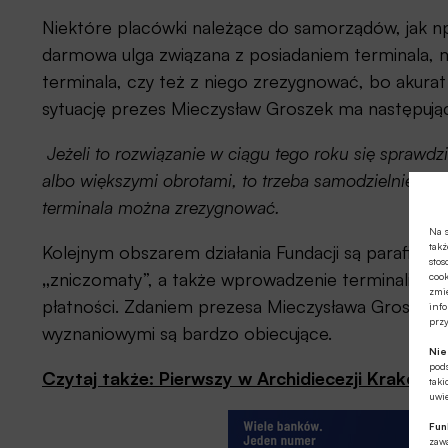
Niektóre placówki należące do samorządów, jak np. 
darmowa ulga związana z posiadaniem terminala,
terminala, czy też z niego zrezygnować, bo akurat
sytuację prezes Mieczysław Groszek ma następują
Jeżeli to rozwiązanie w ciągu tego roku się sprawdzi
albo większymi obrotami, to trzeba samodzielnie pod
terminala można zrezygnować.
Na s
takż
Kolejnym obszarem działania Fundacji są parafie. Mo
stos
„
zniczomaty”, a także wprowadzenie terminali w biu
cook
zmie
płatności. Zdaniem prezesa Mieczysława Groszka r
info
prz
wyznaniowymi są bardzo obiecujące.
Ni
pod
Czytaj także: Pierwszy w Archidiecezji Krakowsk
taki
uwie
Fun
zawa