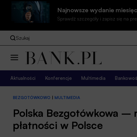
Najnowsze wydanie miesięc
Sprawdź szczegóły i zapisz się na 
Szukaj
Aktualności
Konferencje
Multimedia
Bankowość
BEZGOTÓWKOWO
|
MULTIMEDIA
Polska Bezgotówkowa – r
płatności w Polsce