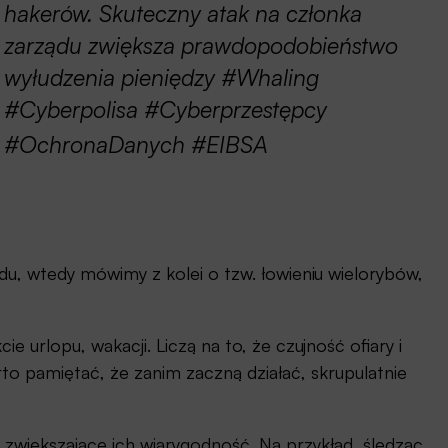
hakerów. Skuteczny atak na członka
zarządu zwiększa prawdopodobieństwo
wyłudzenia pieniędzy #Whaling
#Cyberpolisa #Cyberprzestępcy
#OchronaDanych #EIBSA
u, wtedy mówimy z kolei o tzw. łowieniu wielorybów,
ie urlopu, wakacji. Liczą na to, że czujność ofiary i
o pamiętać, że zanim zaczną działać, skrupulatnie
zwiększające ich wiarygodność. Na przykład, śledząc