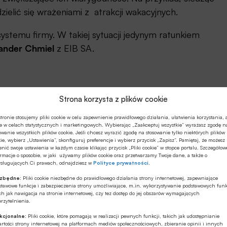
lić się wrażeniami z atrakcji wakacyjnych.
stemu firmy. W takiej sytuacji jedynym ratunkiem
ander Chmiel
z EIB SA.
Strona korzysta z plików cookie
 „wielorybnicy” przesyłają do firmy fałszywą
tronie stosujemy pliki cookie w celu zapewnienie prawidłowego działania, ułatwienia korzystania, 
e w celach statystycznych i marketingowych. Wybierając „Zaakceptuj wszystkie” wyrażasz zgodę n
bę o podanie danych dostępowych do bankowości
owanie wszystkich plików cookie. Jeśli chcesz wyrazić zgodę na stosowanie tylko niektórych plików
ie, wybierz „Ustawienia”, skonfiguruj preferencje i wybierz przycisk „Zapisz”. Pamiętaj, że możesz
nić swoje ustawienia w każdym czasie klikając przycisk „Pliki cookie” w stopce portalu. Szczegółow
rmacje o sposobie, w jaki używamy plików cookie oraz przetwarzamy Twoje dane, a także o
ysługujących Ci prawach, odnajdziesz w
Polityce prywatności
.
cznie. Innym sposobem jest dodanie do wiadomości
ezbędne:
Pliki cookie niezbędne do prawidłowego działania strony internetowej, zapewniające
o oprogramowania śledzącego lub powodującego
stawowe funkcje i zabezpieczenia strony umożliwiające, m.in. wykorzystywanie podstawowych funk
stemu firmowego.
ch jak nawigacja na stronie internetowej, czy tez dostęp do jej obszarów wymagających
rzytelnienia.
aktu, żeby uwiarygodnić wysłaną wiadomość i
kcjonalne:
Pliki cookie, które pomagają w realizacji pewnych funkcji, takich jak udostępnianie
rtości strony internetowej na platformach mediów społecznościowych, zbieranie opinii i innych