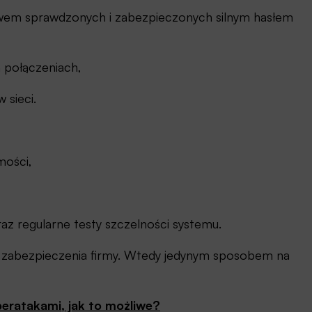
ctwem sprawdzonych i zabezpieczonych silnym hasłem
 połączeniach,
 sieci.
mości,
 regularne testy szczelności systemu.
 zabezpieczenia firmy. Wtedy jedynym sposobem na
eratakami, jak to możliwe?