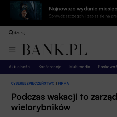
Najnowsze wydanie miesięc
Sprawdź szczegóły i zapisz się na 
Szukaj
Aktualności
Konferencje
Multimedia
Bankowość
CYBERBEZPIECZEŃSTWO
|
FIRMA
Podczas wakacji to zarząd
wielorybników