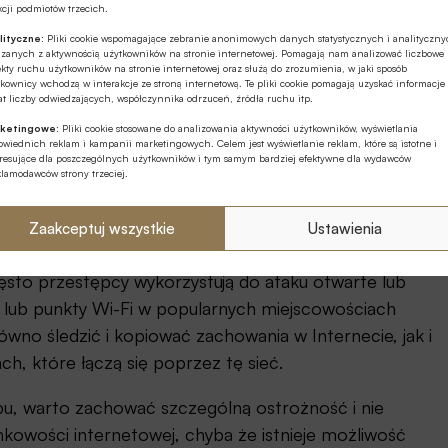
ąc się pod osobę z zarządu i mówią na przykład, że
cji podmiotów trzecich.
za chwilę wyślą wiadomość ze szczegółami.
lityczne:
Pliki cookie wspomagające zebranie anonimowych danych statystycznych i analityczn
ązanych z aktywnością użytkowników na stronie internetowej. Pomagają nam analizować liczbowe
kty ruchu użytkowników na stronie internetowej oraz służą do zrozumienia, w jaki sposób
 złośliwy załącznik lub link – dodaje
Aleksander
kownicy wchodzą w interakcje ze stroną internetową. Te pliki cookie pomagają uzyskać informacje
t liczby odwiedzających, współczynnika odrzuceń, źródła ruchu itp.
ketingowe:
Pliki cookie stosowane do analizowania aktywności użytkowników, wyświetlania
wiednich reklam i kampanii marketingowych. Celem jest wyświetlanie reklam, które są istotne i
ch, aby firma mogła bezpiecznie zdalnie pracować
eresujące dla poszczególnych użytkowników i tym samym bardziej efektywne dla wydawców
klamodawców strony trzeciej.
Zaakceptuj wszystkie
Ustawienia
ęsto przestępcy wykorzystują do ataku otwarte lub
e lub punkty Wi-Fi w popularnych miejscowościach
no śledzić i kopiować zachowania w Internecie, jak i
h, które łączą się poprzez tę sieć.
pu, warto zachować szczególną ostrożność i nie
kowości internetowej, chyba że istnieje możliwość