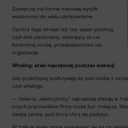
Zazwyczaj ma formę masowej wysyłki
wiadomości do wielu użytkowników.
Oprócz tego istnieje też tzw. spear-phishing,
czyli atak personalny, obierający za cel
konkretną osobę, przedsiębiorstwo lub
organizację.
Whaling: ataki najczęściej podczas wakacji
Gdy przestępcy podszywają się pod osobę z zarząd
czyli whalingu.
– Hakerzy „wielorybnicy” najczęściej atakują w trakc
innych pracowników firmy może być mniejsza. Wart
śledzą osobę, pod którą chcą się podszyć.
W trakcie ataku mogą powoływać się na szczegóły 