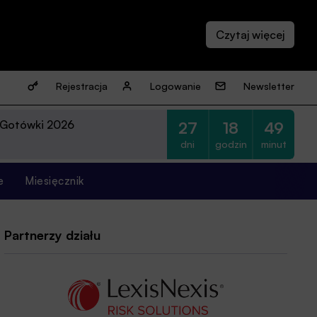
Rejestracja
Logowanie
Newsletter
 Gotówki 2026
27
18
49
dni
godzin
minut
e
Miesięcznik
Partnerzy działu