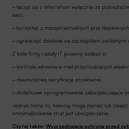
‒ łączyć się z Internetem wyłącznie za pośredni
sieci,
‒ korzystać z maszyn wirtualnych przy niepewnych
‒ ograniczyć dzielenie się szczegółami osobistymi w
Z kolei firmy i działy IT powinny zadbać o:
‒ kontrolę adresów e-mail przychodzących wiado
‒ dwuosobową weryfikację przelewów,
‒ dodatkowe oprogramowanie zabezpieczające oraz
Jednak mimo to, hakerzy mogą złamać lub obejść
zminimalizowanie strat jest ubezpieczenie.
Czytaj także:
Wyprzedzająca ochrona przed cyb