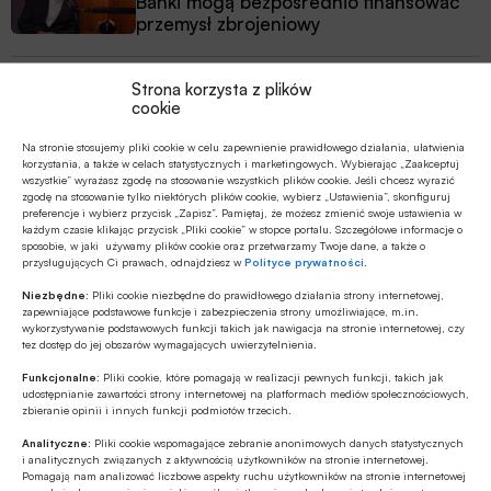
Banki mogą bezpośrednio finansować
przemysł zbrojeniowy
Z RYNKU FINANSOWEGO
Strona korzysta z plików
PKO BP o nowych zasadach
cookie
ustawowych w sprawach frankowych
Na stronie stosujemy pliki cookie w celu zapewnienie prawidłowego działania, ułatwienia
korzystania, a także w celach statystycznych i marketingowych. Wybierając „Zaakceptuj
MULTIMEDIA
wszystkie” wyrażasz zgodę na stosowanie wszystkich plików cookie. Jeśli chcesz wyrazić
zgodę na stosowanie tylko niektórych plików cookie, wybierz „Ustawienia”, skonfiguruj
Na czym polega faza Discovery?
preferencje i wybierz przycisk „Zapisz”. Pamiętaj, że możesz zmienić swoje ustawienia w
każdym czasie klikając przycisk „Pliki cookie” w stopce portalu. Szczegółowe informacje o
sposobie, w jaki używamy plików cookie oraz przetwarzamy Twoje dane, a także o
przysługujących Ci prawach, odnajdziesz w
Polityce prywatności
.
Z RYNKU FINANSOWEGO
Niezbędne:
Pliki cookie niezbędne do prawidłowego działania strony internetowej,
Branża leasingowa o inwestycjach w
zapewniające podstawowe funkcje i zabezpieczenia strony umożliwiające, m.in.
wykorzystywanie podstawowych funkcji takich jak nawigacja na stronie internetowej, czy
polskiej gospodarce, programie SAFE i
tez dostęp do jej obszarów wymagających uwierzytelnienia.
polityce dual use
Funkcjonalne:
Pliki cookie, które pomagają w realizacji pewnych funkcji, takich jak
udostępnianie zawartości strony internetowej na platformach mediów społecznościowych,
zbieranie opinii i innych funkcji podmiotów trzecich.
Analityczne:
Pliki cookie wspomagające zebranie anonimowych danych statystycznych
i analitycznych związanych z aktywnością użytkowników na stronie internetowej.
Pomagają nam analizować liczbowe aspekty ruchu użytkowników na stronie internetowej