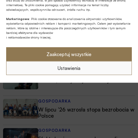
oraz służą do zrozumienia, w jaki sposób użytkownicy wchodzą w interakcje ze stroną
internetową. Te pliki cookie pomagają uzyskać informacje na temat liczby
odwiedzających, współczynnika odrzuceń, źródła ruchu itp.
Marketingowe:
Pliki cookie stosowane do analizowania aktywności użytkowników,
wyświetlania odpowiednich reklam i kampanii marketingowych. Celem jest wyświetlanie
reklam, które są istotne i interesujące dla poszczególnych użytkowników i tym samym
bardziej efektywne dla wydawców
i reklamodawców strony trzeciej.
Zaakceptuj wszystkie
Najnowsze
Ustawienia
MULTIMEDIA
Jakie są zalety fazy Discovery?
GOSPODARKA
W lipcu ’26 wzrosła stopa bezrobocia w
Polsce
GOSPODARKA