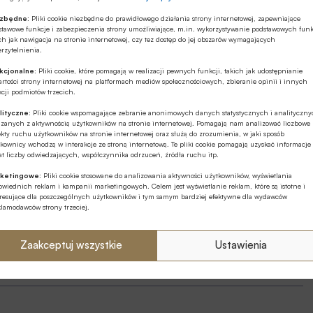
PLAQC.EF8B
ezbędne:
Pliki cookie niezbędne do prawidłowego działania strony internetowej, zapewniające
na numer
stawowe funkcje i zabezpieczenia strony umożliwiające, m.in. wykorzystywanie podstawowych funk
ch jak nawigacja na stronie internetowej, czy tez dostęp do jej obszarów wymagających
91900
rzytelnienia.
Koszt wysłania SMSa to
19
zł
kcjonalne:
Pliki cookie, które pomagają w realizacji pewnych funkcji, takich jak udostępnianie
rtości strony internetowej na platformach mediów społecznościowych, zbieranie opinii i innych
netto (
23.37
zł z VAT)
cji podmiotów trzecich.
lityczne:
Pliki cookie wspomagające zebranie anonimowych danych statystycznych i analityczn
ązanych z aktywnością użytkowników na stronie internetowej. Pomagają nam analizować liczbowe
kty ruchu użytkowników na stronie internetowej oraz służą do zrozumienia, w jaki sposób
kownicy wchodzą w interakcje ze stroną internetową. Te pliki cookie pomagają uzyskać informacje
t liczby odwiedzających, współczynnika odrzuceń, źródła ruchu itp.
ketingowe:
Pliki cookie stosowane do analizowania aktywności użytkowników, wyświetlania
wiednich reklam i kampanii marketingowych. Celem jest wyświetlanie reklam, które są istotne i
regulamin
eresujące dla poszczególnych użytkowników i tym samym bardziej efektywne dla wydawców
klamodawców strony trzeciej.
Zaakceptuj wszystkie
Ustawienia