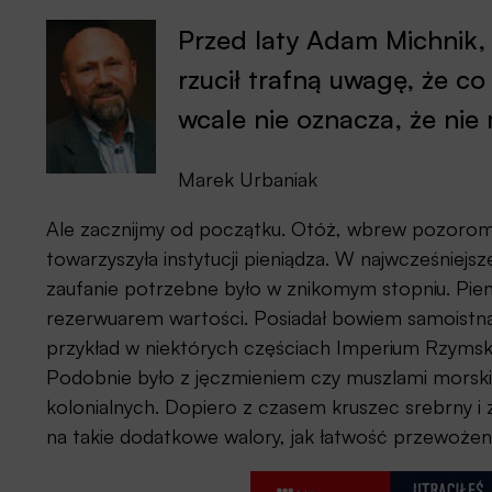
Przed laty Adam Michnik, 
rzucił trafną uwagę, że co
wcale nie oznacza, że nie
Marek Urbaniak
Ale zacznijmy od początku. Otóż, wbrew pozorom z
towarzyszyła instytucji pieniądza. W najwcześniejs
zaufanie potrzebne było w znikomym stopniu. Pieni
rezerwuarem wartości. Posiadał bowiem samoistn
przykład w niektórych częściach Imperium Rzymsk
Podobnie było z jęczmieniem czy muszlami morsk
kolonialnych. Dopiero z czasem kruszec srebrny i z
na takie dodatkowe walory, jak łatwość przewożeni