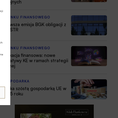
zbrojnych
cji
Z RYNKU FINANSOWEGO
Pierwsza emisja BGK obligacji z
POLSTR
ych
Z RYNKU FINANSOWEGO
Edukacja finansowa: nowe
 na
inicjatywy KE w ramach strategii
unijnej
GOSPODARKA
Polska szóstą gospodarką UE w
2025 roku