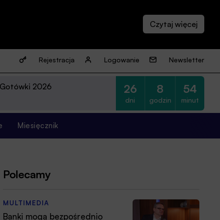
Rejestracja
Logowanie
Newsletter
 Gotówki 2026
26
8
54
dni
godzin
minut
e
Miesięcznik
Polecamy
MULTIMEDIA
Banki mogą bezpośrednio