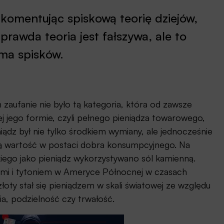
komentując spiskową teorię dziejów,
 prawda teoria jest fałszywa, ale to
 ma spisków.
aufanie nie było tą kategoria, która od zawsze
zej jego formie, czyli pełnego pieniądza towarowego,
ądz był nie tylko środkiem wymiany, ale jednocześnie
ą wartość w postaci dobra konsumpcyjnego. Na
iego jako pieniądz wykorzystywano sól kamienną.
imi i tytoniem w Ameryce Północnej w czasach
łoty stał się pieniądzem w skali światowej ze względu
a, podzielność czy trwałość.