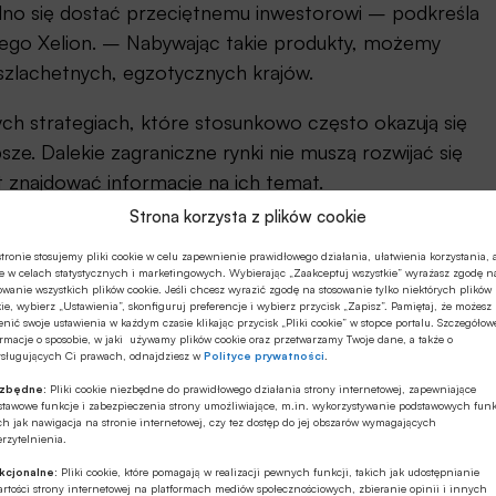
dno się dostać przeciętnemu inwestorowi – podkreśla
depozytowe
owego Xelion. – Nabywając takie produkty, możemy
polisy ubezpieczeniowe na życie
szlachetnych, egzotycznych krajów.
i dożycie
polisy z ubezpieczeniowym
h strategiach, które stosunkowo często okazują się
funduszem kapitałowym
ze. Dalekie zagraniczne rynki nie muszą rozwijać się
strukturyzowane fundusze
est znajdować informacje na ich temat.
inwestycyjne
Strona korzysta z plików cookie
Źródło: Open Finance.
tronie stosujemy pliki cookie w celu zapewnienie prawidłowego działania, ułatwienia korzystania, 
e w celach statystycznych i marketingowych. Wybierając „Zaakceptuj wszystkie” wyrażasz zgodę n
owanie wszystkich plików cookie. Jeśli chcesz wyrazić zgodę na stosowanie tylko niektórych plików
ie, wybierz „Ustawienia”, skonfiguruj preferencje i wybierz przycisk „Zapisz”. Pamiętaj, że możesz
jach – przypomina Marcin Krasoń, analityk w firmie
nić swoje ustawienia w każdym czasie klikając przycisk „Pliki cookie” w stopce portalu. Szczegółow
rmacje o sposobie, w jaki używamy plików cookie oraz przetwarzamy Twoje dane, a także o
 dany produkt trwają na przykład od dwóch do
ysługujących Ci prawach, odnajdziesz w
Polityce prywatności
.
ezbędne:
Pliki cookie niezbędne do prawidłowego działania strony internetowej, zapewniające
stawowe funkcje i zabezpieczenia strony umożliwiające, m.in. wykorzystywanie podstawowych funk
ch jak nawigacja na stronie internetowej, czy tez dostęp do jej obszarów wymagających
ia, choć w niektórych przypadkach możliwe jest
rzytelnienia.
 giełdę. – Nie należą one do najprostszych, co nie
kcjonalne:
Pliki cookie, które pomagają w realizacji pewnych funkcji, takich jak udostępnianie
rtości strony internetowej na platformach mediów społecznościowych, zbieranie opinii i innych
dei jakiegoś czarnego pudełka, które w magiczny