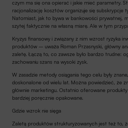
czym ma się ona opierać i jakie mieć parametry. St
racjonalizację kosztów organizuje się subskrypcje 
Natomiast, jak to bywa w bankowości prywatnej, m
szytej faktycznie na własną miarę. Ale w tym przy
Kryzys finansowy i związany z nim wzrost ryzyka i
produktów – uważa Roman Przasnyski, główny ana
zaletę. Łączą to, co zawsze było bardzo trudne: 
zachowaniu szans na wysoki zysk.
W zasadzie metody osiągania tego celu były znane
doskonalone od wielu lat. Można powiedzieć, że z
głównie marketingu. Ostatnio oferowane produkty
bardziej poręcznie opakowane.
Gdzie wzrok nie sięga
Zaletą produktów strukturyzowanych jest też to, ż