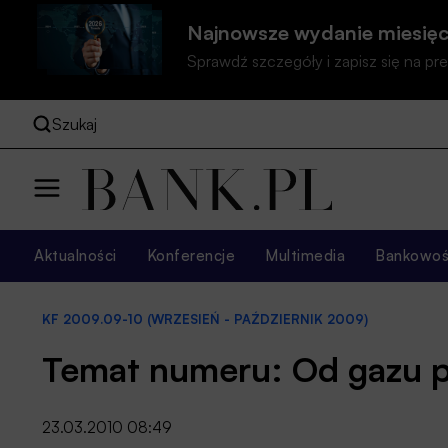
Najnowsze wydanie miesięc
Sprawdź szczegóły i zapisz się na 
Szukaj
Aktualności
Konferencje
Multimedia
Bankowość
KF 2009.09-10 (WRZESIEŃ - PAŹDZIERNIK 2009)
Temat numeru: Od gazu p
23.03.2010 08:49