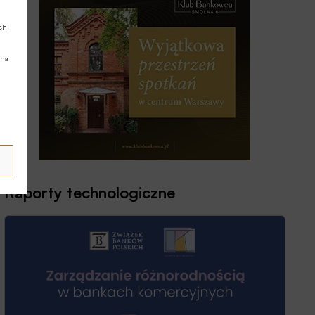
ych
 na
Raporty technologiczne