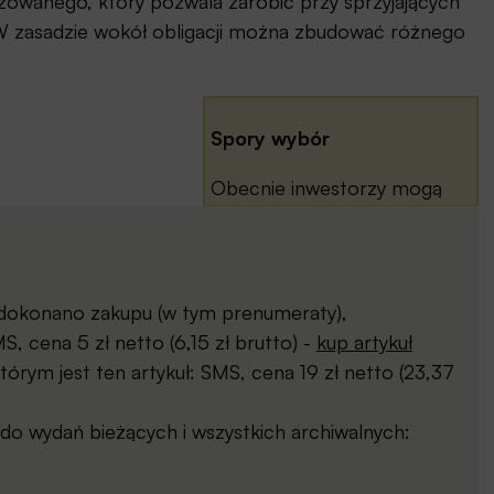
yzowanego, który pozwala zarobić przy sprzyjających
W zasadzie wokół obligacji można zbudować różnego
Spory wybór
Obecnie inwestorzy mogą
wybierać z całego wachlarza
ofert produktów
strukturyzowanych. Mogą
być to struktury proste,
j dokonano zakupu (w tym prenumeraty),
bazujące tylko na jednym
, cena 5 zł netto (6,15 zł brutto) -
kup artykuł
instrumencie, na przykład na
órym jest ten artykuł: SMS, cena 19 zł netto (23,37
indeksie giełdowym czy
złocie. ...
o wydań bieżących i wszystkich archiwalnych: