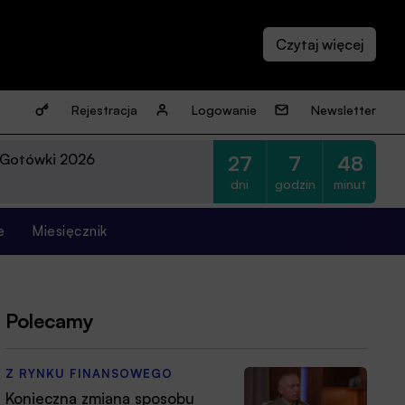
Rejestracja
Logowanie
Newsletter
 Gotówki 2026
27
7
48
dni
godzin
minut
e
Miesięcznik
Polecamy
Z RYNKU FINANSOWEGO
Konieczna zmiana sposobu