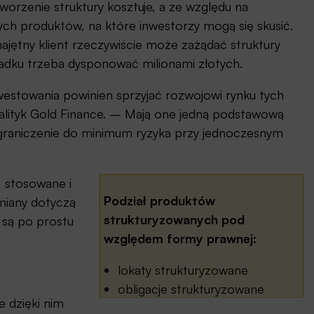
worzenie struktury kosztuje, a ze względu na
tych produktów, na które inwestorzy mogą się skusić.
ajętny klient rzeczywiście może zażądać struktury
padku trzeba dysponować milionami złotych.
nwestowania powinien sprzyjać rozwojowi rynku tych
lityk Gold Finance. – Mają one jedną podstawową
ograniczenie do minimum ryzyka przy jednoczesnym
, stosowane i
Podział produktów
miany dotyczą
strukturyzowanych pod
 są po prostu
względem formy prawnej:
lokaty strukturyzowane
obligacje strukturyzowane
e dzięki nim
strukturyzowane certyfikaty