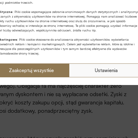
cji podmiotów trzecich.
awdę do końca nie wiemy, co się dzieje z naszymi
lityczne:
Pliki cookie wspomagające zebranie anonimowych danych statystycznych i analityczn
ęcz przeciwnie. Przy niewielkim wysiłku można
ązanych z aktywnością użytkowników na stronie internetowej. Pomagają nam analizować liczbowe
kty ruchu użytkowników na stronie internetowej oraz służą do zrozumienia, w jaki sposób
k działa.
kownicy wchodzą w interakcje ze stroną internetową. Te pliki cookie pomagają uzyskać informacje
t liczby odwiedzających, współczynnika odrzuceń, źródła ruchu itp.
konstruować samemu, o ile posiada się kilkanaście
ketingowe:
Pliki cookie stosowane do analizowania aktywności użytkowników, wyświetlania
wiednich reklam i kampanii marketingowych. Celem jest wyświetlanie reklam, które są istotne i
ie potrzebna jest też spora wiedza o rynkach
eresujące dla poszczególnych użytkowników i tym samym bardziej efektywne dla wydawców
klamodawców strony trzeciej.
anego jest na ogół jednolita – mówi Łukasz Bugaj. –
traktu opcyjnego. Ale proporcje mogą być różne.
Zaakceptuj wszystkie
Ustawienia
ych, bo może mieć ona postać obligacji, certyfikatu
ego). Obligacja ta ma najczęściej charakter zero
anym dyskontem i nie są wypłacane odsetki. Zyski z
kryć koszty zakupu opcji, stąd gwarancja kapitału.
ynosi dodatkowy, ponadprzeciętny zysk.