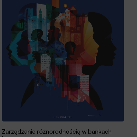
Zarządzanie różnorodnością w bankach
Przewodnik dobrych praktyk 2025