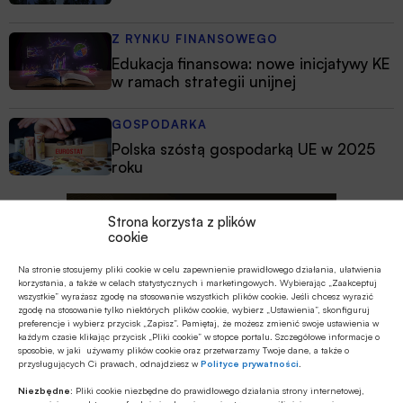
Z RYNKU FINANSOWEGO
Edukacja finansowa: nowe inicjatywy KE
w ramach strategii unijnej
GOSPODARKA
Polska szóstą gospodarką UE w 2025
roku
Strona korzysta z plików
cookie
Na stronie stosujemy pliki cookie w celu zapewnienie prawidłowego działania, ułatwienia
korzystania, a także w celach statystycznych i marketingowych. Wybierając „Zaakceptuj
wszystkie” wyrażasz zgodę na stosowanie wszystkich plików cookie. Jeśli chcesz wyrazić
zgodę na stosowanie tylko niektórych plików cookie, wybierz „Ustawienia”, skonfiguruj
preferencje i wybierz przycisk „Zapisz”. Pamiętaj, że możesz zmienić swoje ustawienia w
każdym czasie klikając przycisk „Pliki cookie” w stopce portalu. Szczegółowe informacje o
sposobie, w jaki używamy plików cookie oraz przetwarzamy Twoje dane, a także o
przysługujących Ci prawach, odnajdziesz w
Polityce prywatności
.
Niezbędne:
Pliki cookie niezbędne do prawidłowego działania strony internetowej,