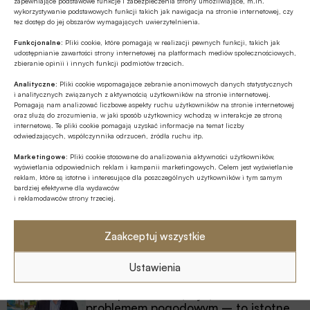
zapewniające podstawowe funkcje i zabezpieczenia strony umożliwiające, m.in.
wykorzystywanie podstawowych funkcji takich jak nawigacja na stronie internetowej, czy
tez dostęp do jej obszarów wymagających uwierzytelnienia.
Najnowsze
Funkcjonalne:
Pliki cookie, które pomagają w realizacji pewnych funkcji, takich jak
udostępnianie zawartości strony internetowej na platformach mediów społecznościowych,
zbieranie opinii i innych funkcji podmiotów trzecich.
Z RYNKU FINANSOWEGO
Analityczne:
Pliki cookie wspomagające zebranie anonimowych danych statystycznych
EBC o ewentualnym finansowaniu
i analitycznych związanych z aktywnością użytkowników na stronie internetowej.
Pomagają nam analizować liczbowe aspekty ruchu użytkowników na stronie internetowej
wydatków obronnych przez NBP
oraz służą do zrozumienia, w jaki sposób użytkownicy wchodzą w interakcje ze stroną
internetową. Te pliki cookie pomagają uzyskać informacje na temat liczby
odwiedzających, współczynnika odrzuceń, źródła ruchu itp.
GOSPODARKA
Marketingowe:
Pliki cookie stosowane do analizowania aktywności użytkowników,
Leasing w Polsce rośnie znacznie silniej
wyświetlania odpowiednich reklam i kampanii marketingowych. Celem jest wyświetlanie
niż nasze PKB
reklam, które są istotne i interesujące dla poszczególnych użytkowników i tym samym
bardziej efektywne dla wydawców
i reklamodawców strony trzeciej.
Z RYNKU FINANSOWEGO
Poziom aktywów OFE w lipcu ’26
Zaakceptuj wszystkie
osiągnął rekordową wartość 354,9 mld
zł
Ustawienia
ESG
Fale upałów nie są wyłącznie
problemem pogodowym – to istotne