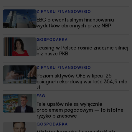
Z RYNKU FINANSOWEGO
EBC o ewentualnym finansowaniu
wydatków obronnych przez NBP
GOSPODARKA
Leasing w Polsce rośnie znacznie silniej
niż nasze PKB
Z RYNKU FINANSOWEGO
Poziom aktywów OFE w lipcu ’26
osiągnął rekordową wartość 354,9 mld
zł
ESG
Fale upałów nie są wyłącznie
problemem pogodowym – to istotne
ryzyko biznesowe
GOSPODARKA