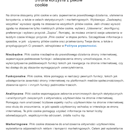
cookie
Na stronie stosujemy pliki cookie w celu zapewnienie prawidłowego działania, ułatwienia
korzystania, a także w celach statystycznych i marketingowych. Wybierając „Zaakceptuj
Polecamy
wszystkie” wyrażasz zgodę na stosowanie wszystkich plików cookie. Jeśli chcesz wyrazić
zgodę na stosowanie tylko niektórych plików cookie, wybierz „Ustawienia”, skonfiguruj
preferencje i wybierz przycisk „Zapisz”. Pamiętaj, że możesz zmienić swoje ustawienia w
każdym czasie klikając przycisk „Pliki cookie” w stopce portalu. Szczegółowe informacje o
Z RYNKU FINANSOWEGO
sposobie, w jaki używamy plików cookie oraz przetwarzamy Twoje dane, a także o
Konieczna zmiana sposobu
przysługujących Ci prawach, odnajdziesz w
Polityce prywatności
.
finansowania potrzeb polskich sił
Niezbędne:
Pliki cookie niezbędne do prawidłowego działania strony internetowej,
zbrojnych
zapewniające podstawowe funkcje i zabezpieczenia strony umożliwiające, m.in.
wykorzystywanie podstawowych funkcji takich jak nawigacja na stronie internetowej, czy
Z RYNKU FINANSOWEGO
tez dostęp do jej obszarów wymagających uwierzytelnienia.
Bank of America wydaje ćwierć mld dol.
Funkcjonalne:
Pliki cookie, które pomagają w realizacji pewnych funkcji, takich jak
na odchudzanie pracowników
udostępnianie zawartości strony internetowej na platformach mediów społecznościowych,
zbieranie opinii i innych funkcji podmiotów trzecich.
Analityczne:
Pliki cookie wspomagające zebranie anonimowych danych statystycznych
Z RYNKU FINANSOWEGO
i analitycznych związanych z aktywnością użytkowników na stronie internetowej.
Pierwsza emisja BGK obligacji z POLSTR
Pomagają nam analizować liczbowe aspekty ruchu użytkowników na stronie internetowej
oraz służą do zrozumienia, w jaki sposób użytkownicy wchodzą w interakcje ze stroną
internetową. Te pliki cookie pomagają uzyskać informacje na temat liczby
odwiedzających, współczynnika odrzuceń, źródła ruchu itp.
Z RYNKU FINANSOWEGO
Marketingowe:
Pliki cookie stosowane do analizowania aktywności użytkowników,
wyświetlania odpowiednich reklam i kampanii marketingowych. Celem jest wyświetlanie
Edukacja finansowa: nowe inicjatywy KE