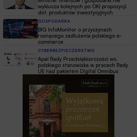
Minister finansów i gospodarki nie
wyklucza kolejnych po OKI propozycji
dot. produktów inwestycyjnych
GOSPODARKA
BIG InfoMonitor o przyczynach
rosnącego zadłużenia polskiego e-
commerce
CYBERBEZPIECZEŃSTWO
Apel Rady Przedsiębiorczości ws.
polskiego stanowiska w pracach Rady
UE nad pakietem Digital Omnibus