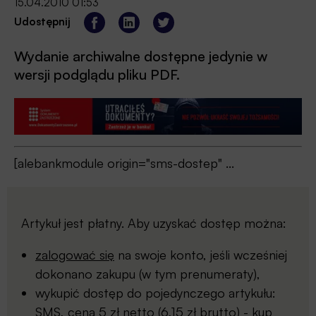
15.04.2010 01:53
Udostępnij
Wydanie archiwalne dostępne jedynie w
wersji podglądu pliku PDF.
[alebankmodule origin="sms-dostep" ...
Artykuł jest płatny. Aby uzyskać dostęp można:
zalogować się
na swoje konto, jeśli wcześniej
dokonano zakupu (w tym prenumeraty),
wykupić dostęp do pojedynczego artykułu:
SMS, cena 5 zł netto (6,15 zł brutto) -
kup