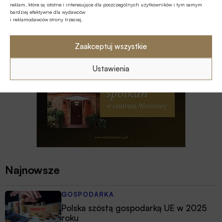
reklam, które są istotne i interesujące dla poszczególnych użytkowników i tym samym
w ramach strategii unijnej
bardziej efektywne dla wydawców
i reklamodawców strony trzeciej.
Zaakceptuj wszystkie
Ustawienia
Najnowsze
GOSPODARKA
Polska szóstą gospodarką UE w 2025
roku