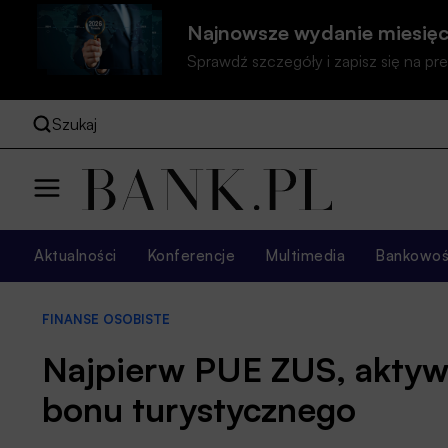
Najnowsze wydanie miesięc
Sprawdź szczegóły i zapisz się na 
Szukaj
Aktualności
Konferencje
Multimedia
Bankowość
FINANSE OSOBISTE
Najpierw PUE ZUS, aktywa
bonu turystycznego