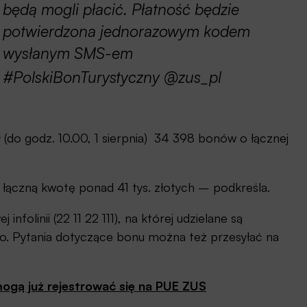
będą mogli płacić. Płatność będzie
potwierdzona jednorazowym kodem
wysłanym SMS-em
#PolskiBonTurystyczny @zus_pl
do godz. 10.00, 1 sierpnia) 34 398 bonów o łącznej
a łączną kwotę ponad 41 tys. złotych – podkreśla.
nfolinii (22 11 22 111), na której udzielane są
o. Pytania dotyczące bonu można też przesyłać na
mogą już rejestrować się na PUE ZUS