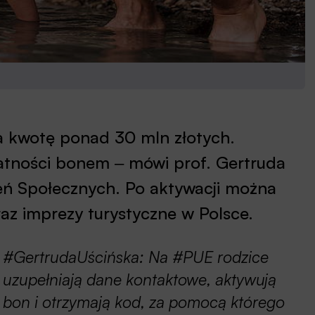
a kwotę ponad 30 mln złotych.
łatności bonem ‒ mówi prof. Gertruda
eń Społecznych. Po aktywacji można
raz imprezy turystyczne w Polsce.
#GertrudaUścińska: Na #PUE rodzice
uzupełniają dane kontaktowe, aktywują
bon i otrzymają kod, za pomocą którego