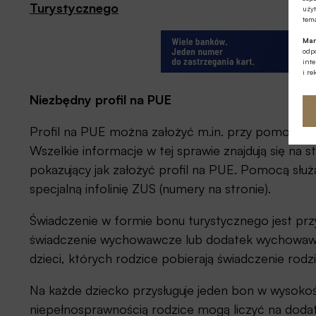
Turystycznego
użyt
tema
Mar
odpo
int
i re
Niezbędny profil na PUE
Profil na PUE można założyć m.in. przy pomocy Pr
Wszelkie informacje w tej sprawie znajdują się na 
pokazujący jak założyć profil na PUE. Pomocą sł
specjalną infolinię ZUS (numery na stronie).
Świadczenie w formie bonu turystycznego jest prz
świadczenie wychowawcze lub dodatek wychowawc
dzieci, których rodzice pobierają świadczenie rodz
Na każde dziecko przysługuje jeden bon w wysokoś
niepełnosprawnością rodzice mogą liczyć na doda