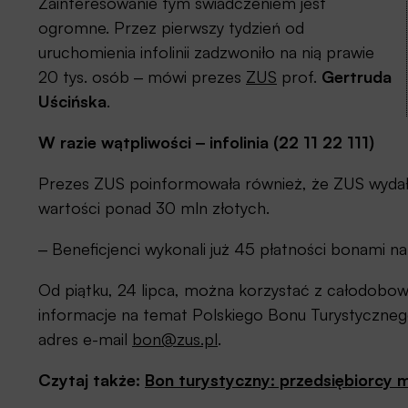
Zainteresowanie tym świadczeniem jest
ogromne. Przez pierwszy tydzień od
uruchomienia infolinii zadzwoniło na nią prawie
20 tys. osób ‒ mówi prezes
ZUS
prof.
Gertruda
Uścińska
.
W razie wątpliwości ‒ infolinia (22 11 22 111)
Prezes ZUS poinformowała również, że ZUS wydał (
wartości ponad 30 mln złotych.
‒ Beneficjenci wykonali już 45 płatności bonami n
Od piątku, 24 lipca, można korzystać z całodobowej i
informacje na temat Polskiego Bonu Turystyczneg
adres e-mail
bon@zus.pl
.
Czytaj także:
Bon turystyczny: przedsiębiorcy 