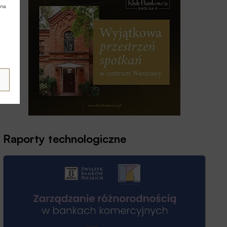
 na
Raporty technologiczne