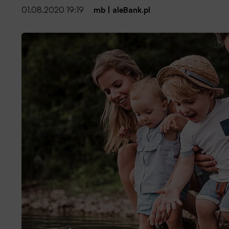
01.08.2020 19:19
mb
|
aleBank.pl