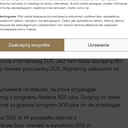
kownicy wchodzą w interakcje ze stroną internetową. Te pliki cookie pomagają uzyskać informacje
t liczby odwiedzających, współczynnika odrzuceń, źródła ruchu itp.
ketingowe:
Pliki cookie stosowane do analizowania aktywności użytkowników, wyświetlania
wiednich reklam i kampanii marketingowych. Celem jest wyświetlanie reklam, które są istotne i
eresujące dla poszczególnych użytkowników i tym samym bardziej efektywne dla wydawców
klamodawców strony trzeciej.
Zaakceptuj wszystkie
Ustawienia
ofilu Zaufanego oraz bankowości elektronicznej.
stronie internetowej ZUS. Jest tam także dostępny film
użą również pracownicy ZUS. Wystarczy zadzwonić na
yznawane na dziecko, na które przysługuje
zy z programu Rodzina 500 plus. Dotyczy to także
inne za granicą i program 500 plus im nie przysługuje.
ci 500 zł. W przypadku dziecka z
tkowy bon, również w wysokości 500 zł.