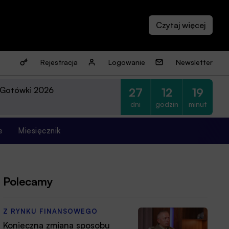
Rejestracja
Logowanie
Newsletter
 Gotówki 2026
27
12
19
dni
godzin
minut
e
Miesięcznik
Polecamy
Z RYNKU FINANSOWEGO
Konieczna zmiana sposobu