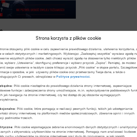
e
Strona korzysta z plików cookie
ZUS. 25 lipca ruszyła rejestracja podmiotów
tronie stosujemy pliki cookie w celu zapewnienie prawidłowego działania, ułatwienia korzystania, 
ę ponad 7 tys. podmiotów turystycznych i organizacji
e w celach statystycznych i marketingowych. Wybierając „Zaakceptuj wszystkie” wyrażasz zgodę n
owanie wszystkich plików cookie. Jeśli chcesz wyrazić zgodę na stosowanie tylko niektórych plików
ie, wybierz „Ustawienia”, skonfiguruj preferencje i wybierz przycisk „Zapisz”. Pamiętaj, że możesz
nić swoje ustawienia w każdym czasie klikając przycisk „Pliki cookie” w stopce portalu. Szczegółow
rmacje o sposobie, w jaki używamy plików cookie oraz przetwarzamy Twoje dane, a także o
ywować rodzice dzieci do 18. roku życia.
ysługujących Ci prawach, odnajdziesz w
Polityce prywatności
.
ezbędne:
Pliki cookie niezbędne do prawidłowego działania strony internetowej, zapewniające
aktowe. Następnie aktywują bon i otrzymają kod, za
stawowe funkcje i zabezpieczenia strony umożliwiające, m.in. wykorzystywanie podstawowych funk
ch jak nawigacja na stronie internetowej, czy tez dostęp do jej obszarów wymagających
urystycznym.
rzytelnienia.
kcjonalne:
Pliki cookie, które pomagają w realizacji pewnych funkcji, takich jak udostępnianie
wym kodem autoryzacyjnym wysłanym SMS-em –
rtości strony internetowej na platformach mediów społecznościowych, zbieranie opinii i innych
cji podmiotów trzecich.
lityczne:
Pliki cookie wspomagające zebranie anonimowych danych statystycznych i analityczn
4 godzin, już działa infolinia Polskiego Bonu
ązanych z aktywnością użytkowników na stronie internetowej. Pomagają nam analizować liczbowe
kty ruchu użytkowników na stronie internetowej oraz służą do zrozumienia, w jaki sposób