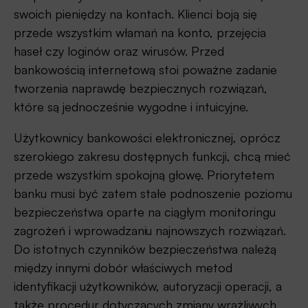
każda pojedyncza
swoich pieniędzy na kontach. Klienci boją się
transakcja (na przykład
przede wszystkim włamań na konto, przejęcia
przelew), co dodatkowo
haseł czy loginów oraz wirusów. Przed
wpływa na
bankowością internetową stoi poważne zadanie
bezpieczeństwo i
tworzenia naprawdę bezpiecznych rozwiązań,
minimalizuje potencjalny
które są jednocześnie wygodne i intuicyjne.
problem przejęcia sesji
Użytkownicy bankowości elektronicznej, oprócz
przez atakującego.
szerokiego zakresu dostępnych funkcji, chcą mieć
przede wszystkim spokojną głowę. Priorytetem
banku musi być zatem stałe podnoszenie poziomu
bezpieczeństwa oparte na ciągłym monitoringu
zagrożeń i wprowadzaniu najnowszych rozwiązań.
Do istotnych czynników bezpieczeństwa należą
między innymi dobór właściwych metod
identyfikacji użytkowników, autoryzacji operacji, a
także procedur dotyczących zmiany wrażliwych