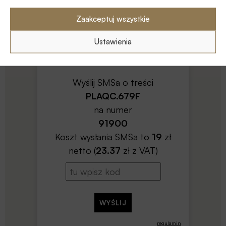
Zaakceptuj wszystkie
Ustawienia
regulamin
Wyślij SMSa o treści
PLAQC.679F
na numer
91900
Koszt wysłania SMSa to
19
zł
netto (
23.37
zł z VAT)
regulamin