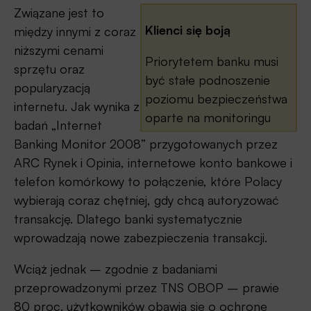
Związane jest to
Klienci się boją
między innymi z coraz
niższymi cenami
Priorytetem banku musi
sprzętu oraz
być stałe podnoszenie
popularyzacją
poziomu bezpieczeństwa
internetu. Jak wynika z
oparte na monitoringu
badań „Internet
zagrożeń i wprowadzaniu
Banking Monitor 2008” przygotowanych przez
najnowszych rozwiązań.
ARC Rynek i Opinia, internetowe konto bankowe i
W wypadku banków
telefon komórkowy to połączenie, które Polacy
ważne jest, czy
wybierają coraz chętniej, gdy chcą autoryzować
uwierzytelnianiu podlega
transakcję. Dlatego banki systematycznie
tylko sesja (od
wprowadzają nowe zabezpieczenia transakcji.
zalogowania się do
serwisu do wyłączenia
Wciąż jednak – zgodnie z badaniami
przeglądarki
przeprowadzonymi przez TNS OBOP – prawie
internetowej), czy również
80 proc. użytkowników obawia się o ochronę