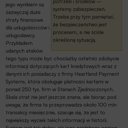
potrzeb i środków –
jego wynikiem są
systemy zabezpieczeń.
zazwyczaj duże
Trzeba przy tym pamiętać,
straty finansowe
że bezpieczeństwo jest
dla usługobiorców i
procesem, a nie ściśle
usługodawcy.
określoną sytuacją.
Przykładem
udanych ataków
tego typu może być chociażby ostatnio zdobycie
informacji dotyczących kart kredytowych wraz z
danymi ich posiadaczy z firmy Heartland Payment
Systems, która obsługuje płatności kartami w
ponad 250 tys. firm w Stanach Zjednoczonych.
Skala strat nie jest jeszcze znana, ale biorąc pod
uwagę, że firma ta przeprowadza około 100 mln
transakcji miesięcznie, szacuje się, że jest to
największy wyciek takich informacji w historii.
System jest tak dobry, jak jego najsłabsze ogniwo.