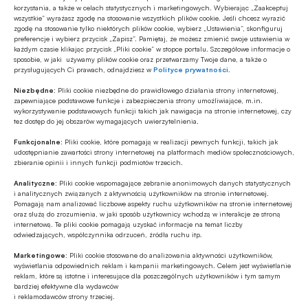
przypadku wyczyszczenia plików Cookies).
korzystania, a także w celach statystycznych i marketingowych. Wybierając „Zaakceptuj
wszystkie” wyrażasz zgodę na stosowanie wszystkich plików cookie. Jeśli chcesz wyrazić
zgodę na stosowanie tylko niektórych plików cookie, wybierz „Ustawienia”, skonfiguruj
Komunikat dla uczestników
Programu Wiedza
preferencje i wybierz przycisk „Zapisz”. Pamiętaj, że możesz zmienić swoje ustawienia w
każdym czasie klikając przycisk „Pliki cookie” w stopce portalu. Szczegółowe informacje o
online
:
sposobie, w jaki używamy plików cookie oraz przetwarzamy Twoje dane, a także o
przysługujących Ci prawach, odnajdziesz w
Polityce prywatności
.
bezpłatny dostęp do artykułu wymaga
Niezbędne:
Pliki cookie niezbędne do prawidłowego działania strony internetowej,
zapewniające podstawowe funkcje i zabezpieczenia strony umożliwiające, m.in.
zalogowania się na konto typu BANKOWIEC,
wykorzystywanie podstawowych funkcji takich jak nawigacja na stronie internetowej, czy
tez dostęp do jej obszarów wymagających uwierzytelnienia.
STUDENT lub NAUCZYCIEL AKADEMICKI
Funkcjonalne:
Pliki cookie, które pomagają w realizacji pewnych funkcji, takich jak
udostępnianie zawartości strony internetowej na platformach mediów społecznościowych,
zbieranie opinii i innych funkcji podmiotów trzecich.
Wyślij SMSa o treści
Analityczne:
Pliki cookie wspomagające zebranie anonimowych danych statystycznych
PLAQC.BFK4
i analitycznych związanych z aktywnością użytkowników na stronie internetowej.
Pomagają nam analizować liczbowe aspekty ruchu użytkowników na stronie internetowej
na numer
oraz służą do zrozumienia, w jaki sposób użytkownicy wchodzą w interakcje ze stroną
internetową. Te pliki cookie pomagają uzyskać informacje na temat liczby
75480
odwiedzających, współczynnika odrzuceń, źródła ruchu itp.
Koszt wysłania SMSa to
5
zł
Marketingowe:
Pliki cookie stosowane do analizowania aktywności użytkowników,
netto (
6.15
zł z VAT)
wyświetlania odpowiednich reklam i kampanii marketingowych. Celem jest wyświetlanie
reklam, które są istotne i interesujące dla poszczególnych użytkowników i tym samym
bardziej efektywne dla wydawców
i reklamodawców strony trzeciej.