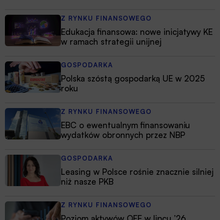
Z RYNKU FINANSOWEGO
Edukacja finansowa: nowe inicjatywy KE
w ramach strategii unijnej
GOSPODARKA
Polska szóstą gospodarką UE w 2025
roku
Z RYNKU FINANSOWEGO
EBC o ewentualnym finansowaniu
wydatków obronnych przez NBP
GOSPODARKA
Leasing w Polsce rośnie znacznie silniej
niż nasze PKB
Z RYNKU FINANSOWEGO
Poziom aktywów OFE w lipcu ’26