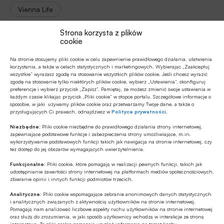
Vienna Life
Strona korzysta z plików
cookie
Autor
Na stronie stosujemy pliki cookie w celu zapewnienie prawidłowego działania, ułatwienia
mb
korzystania, a także w celach statystycznych i marketingowych. Wybierając „Zaakceptuj
wszystkie” wyrażasz zgodę na stosowanie wszystkich plików cookie. Jeśli chcesz wyrazić
zgodę na stosowanie tylko niektórych plików cookie, wybierz „Ustawienia”, skonfiguruj
preferencje i wybierz przycisk „Zapisz”. Pamiętaj, że możesz zmienić swoje ustawienia w
każdym czasie klikając przycisk „Pliki cookie” w stopce portalu. Szczegółowe informacje o
sposobie, w jaki używamy plików cookie oraz przetwarzamy Twoje dane, a także o
Źródło
przysługujących Ci prawach, odnajdziesz w
Polityce prywatności
.
Portal Finansowy BANK.pl
Niezbędne:
Pliki cookie niezbędne do prawidłowego działania strony internetowej,
zapewniające podstawowe funkcje i zabezpieczenia strony umożliwiające, m.in.
wykorzystywanie podstawowych funkcji takich jak nawigacja na stronie internetowej, czy
tez dostęp do jej obszarów wymagających uwierzytelnienia.
Funkcjonalne:
Pliki cookie, które pomagają w realizacji pewnych funkcji, takich jak
Polecamy
udostępnianie zawartości strony internetowej na platformach mediów społecznościowych,
zbieranie opinii i innych funkcji podmiotów trzecich.
MULTIMEDIA
Analityczne:
Pliki cookie wspomagające zebranie anonimowych danych statystycznych
i analitycznych związanych z aktywnością użytkowników na stronie internetowej.
Banki mogą bezpośrednio finansować
Pomagają nam analizować liczbowe aspekty ruchu użytkowników na stronie internetowej
przemysł zbrojeniowy
oraz służą do zrozumienia, w jaki sposób użytkownicy wchodzą w interakcje ze stroną
internetową. Te pliki cookie pomagają uzyskać informacje na temat liczby