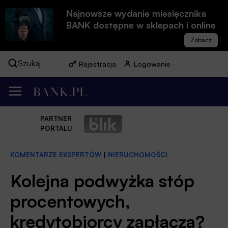
Najnowsze wydanie miesięcznika
BANK dostępne w sklepach i online
Szukaj
Rejestracja
Logowanie
PARTNER
PORTALU
KOMENTARZE EKSPERTÓW
|
NIERUCHOMOŚCI
Kolejna podwyżka stóp
procentowych,
kredytobiorcy zapłaczą?