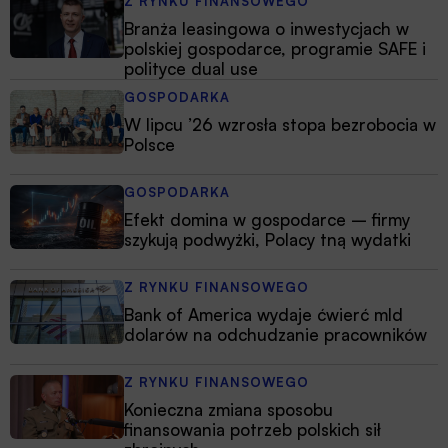
Z RYNKU FINANSOWEGO
Branża leasingowa o inwestycjach w
polskiej gospodarce, programie SAFE i
polityce dual use
GOSPODARKA
W lipcu ’26 wzrosła stopa bezrobocia w
Polsce
GOSPODARKA
Efekt domina w gospodarce – firmy
szykują podwyżki, Polacy tną wydatki
Z RYNKU FINANSOWEGO
Bank of America wydaje ćwierć mld
dolarów na odchudzanie pracowników
Z RYNKU FINANSOWEGO
Konieczna zmiana sposobu
finansowania potrzeb polskich sił