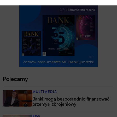
Polecamy
MULTIMEDIA
Banki mogą bezpośrednio finansować
przemysł zbrojeniowy
ESG