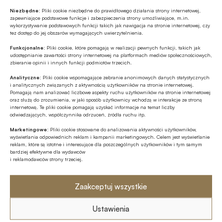
Niezbędne:
Pliki cookie niezbędne do prawidłowego działania strony internetowej,
zapewniające podstawowe funkcje i zabezpieczenia strony umożliwiające, m.in.
wykorzystywanie podstawowych funkcji takich jak nawigacja na stronie internetowej, czy
Tagi
tez dostęp do jej obszarów wymagających uwierzytelnienia.
Bartosz Sawicki
Cinkciarz.pl
Kredyty
Funkcjonalne:
Pliki cookie, które pomagają w realizacji pewnych funkcji, takich jak
udostępnianie zawartości strony internetowej na platformach mediów społecznościowych,
zbieranie opinii i innych funkcji podmiotów trzecich.
Kredyty hipoteczne / Kredyty mieszkaniowe
Analityczne:
Pliki cookie wspomagające zebranie anonimowych danych statystycznych
i analitycznych związanych z aktywnością użytkowników na stronie internetowej.
Rada Polityki Pieniężnej / RPP
Stopy procentowe
Pomagają nam analizować liczbowe aspekty ruchu użytkowników na stronie internetowej
oraz służą do zrozumienia, w jaki sposób użytkownicy wchodzą w interakcje ze stroną
internetową. Te pliki cookie pomagają uzyskać informacje na temat liczby
odwiedzających, współczynnika odrzuceń, źródła ruchu itp.
Autor
Marketingowe:
Pliki cookie stosowane do analizowania aktywności użytkowników,
wyświetlania odpowiednich reklam i kampanii marketingowych. Celem jest wyświetlanie
Bartosz Sawicki
reklam, które są istotne i interesujące dla poszczególnych użytkowników i tym samym
bardziej efektywne dla wydawców
i reklamodawców strony trzeciej.
Źródło
Zaakceptuj wszystkie
Cinkciarz.pl
Ustawienia