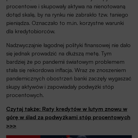
procentowe i skupowały aktywa na nienotowaną
dotąd skalę, by na rynku nie zabrakło tzw. taniego
pieniądza. Oznaczało to m.in. korzystne warunki
dla kredytobiorców.
Nadzwyczajnie łagodnej polityki finansowej nie dało
się jednak prowadzić na dłuższą metę. Tym
bardziej że po pandemii światowym problemem
stała się rekordowa inflacja. Wraz ze znoszeniem
pandemicznych obostrzeń banki zaczęły wygaszać
skupy aktywów i zapowiadały podwyżki stóp
procentowych.
Czytaj także: Raty kredytów w lutym znowu w
górę w ślad za podwyżkami stóp procentowych
>>>