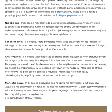
zgodę na stosowanie tylko niektórych plików cookie, wybierz „Ustawienia”, skonfiguruj
preferencje i wybierz przycisk „Zapisz”. Pamiętaj, że możesz zmienić swoje ustawienia w
PLAQC.DE4K
każdym czasie klikając przycisk „Pliki cookie” w stopce portalu. Szczegółowe informacje o
na numer
sposobie, w jaki używamy plików cookie oraz przetwarzamy Twoje dane, a także o
przysługujących Ci prawach, odnajdziesz w
Polityce prywatności
.
75480
Niezbędne:
Pliki cookie niezbędne do prawidłowego działania strony internetowej,
Koszt wysłania SMSa to
5
zł
zapewniające podstawowe funkcje i zabezpieczenia strony umożliwiające, m.in.
wykorzystywanie podstawowych funkcji takich jak nawigacja na stronie internetowej, czy
netto (
6.15
zł z VAT)
tez dostęp do jej obszarów wymagających uwierzytelnienia.
Funkcjonalne:
Pliki cookie, które pomagają w realizacji pewnych funkcji, takich jak
udostępnianie zawartości strony internetowej na platformach mediów społecznościowych,
zbieranie opinii i innych funkcji podmiotów trzecich.
Analityczne:
Pliki cookie wspomagające zebranie anonimowych danych statystycznych
i analitycznych związanych z aktywnością użytkowników na stronie internetowej.
Pomagają nam analizować liczbowe aspekty ruchu użytkowników na stronie internetowej
oraz służą do zrozumienia, w jaki sposób użytkownicy wchodzą w interakcje ze stroną
regulamin
internetową. Te pliki cookie pomagają uzyskać informacje na temat liczby
odwiedzających, współczynnika odrzuceń, źródła ruchu itp.
Marketingowe:
Pliki cookie stosowane do analizowania aktywności użytkowników,
wyświetlania odpowiednich reklam i kampanii marketingowych. Celem jest wyświetlanie
Wyślij SMSa o treści
reklam, które są istotne i interesujące dla poszczególnych użytkowników i tym samym
bardziej efektywne dla wydawców
PLAQC.CE78
i reklamodawców strony trzeciej.
na numer
91900
Zaakceptuj wszystkie