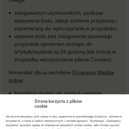
zalogowanym użytkownikom, podczas
wpisywania kodu, zakup zostanie przypisany i
zapamiętany do wykorzystania w przyszłości,
wpisanie kodu bez zalogowania spowoduje
przyznanie uprawnień dostępu do
artykułu/wydania na 24 godziny (lub krócej w
przypadku wyczyszczenia plików Cookies).
Komunikat dla uczestników
Programu Wiedza
online
:
bezpłatny dostęp do artykułu wymaga
zalogowania się na konto typu BANKOWIEC,
Strona korzysta z plików
cookie
STUDENT lub NAUCZYCIEL AKADEMICKI
Na stronie stosujemy pliki cookie w celu zapewnienie prawidłowego działania, ułatwienia
korzystania, a także w celach statystycznych i marketingowych. Wybierając „Zaakceptuj
wszystkie” wyrażasz zgodę na stosowanie wszystkich plików cookie. Jeśli chcesz wyrazić
Wyślij SMSa o treści