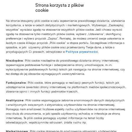
Strona korzysta z plików
cookie
Na stronie stosujemy pliki cookie w celu zapewnienie prawidłowego działania, ułatwienia
Polecamy
korzystania, a także w celach statystycznych i marketingowych. Wybierając „Zaakceptuj
wszystkie” wyrażasz zgodę na stosowanie wszystkich plików cookie. Jeśli chcesz wyrazić
zgodę na stosowanie tylko niektórych plików cookie, wybierz „Ustawienia”, skonfiguruj
preferencje i wybierz przycisk „Zapisz”. Pamiętaj, że możesz zmienić swoje ustawienia w
MULTIMEDIA
każdym czasie klikając przycisk „Pliki cookie” w stopce portalu. Szczegółowe informacje o
Banki mogą bezpośrednio finansować
sposobie, w jaki używamy plików cookie oraz przetwarzamy Twoje dane, a także o
przysługujących Ci prawach, odnajdziesz w
Polityce prywatności
.
przemysł zbrojeniowy
Niezbędne:
Pliki cookie niezbędne do prawidłowego działania strony internetowej,
zapewniające podstawowe funkcje i zabezpieczenia strony umożliwiające, m.in.
Z RYNKU FINANSOWEGO
wykorzystywanie podstawowych funkcji takich jak nawigacja na stronie internetowej, czy
tez dostęp do jej obszarów wymagających uwierzytelnienia.
Branża leasingowa o inwestycjach w
polskiej gospodarce, programie SAFE i
Funkcjonalne:
Pliki cookie, które pomagają w realizacji pewnych funkcji, takich jak
polityce dual use
udostępnianie zawartości strony internetowej na platformach mediów społecznościowych,
zbieranie opinii i innych funkcji podmiotów trzecich.
GOSPODARKA
Analityczne:
Pliki cookie wspomagające zebranie anonimowych danych statystycznych
W lipcu ’26 wzrosła stopa bezrobocia w
i analitycznych związanych z aktywnością użytkowników na stronie internetowej.
Polsce
Pomagają nam analizować liczbowe aspekty ruchu użytkowników na stronie internetowej
oraz służą do zrozumienia, w jaki sposób użytkownicy wchodzą w interakcje ze stroną
internetową. Te pliki cookie pomagają uzyskać informacje na temat liczby
odwiedzających, współczynnika odrzuceń, źródła ruchu itp.
Z RYNKU FINANSOWEGO
Bank of America wydaje ćwierć mld
Marketingowe:
Pliki cookie stosowane do analizowania aktywności użytkowników,