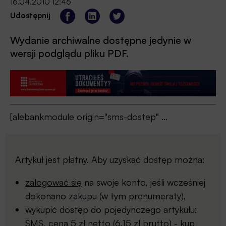
16.04.2010 12:46
Udostępnij
Wydanie archiwalne dostępne jedynie w
wersji podglądu pliku PDF.
[alebankmodule origin="sms-dostep" ...
Artykuł jest płatny. Aby uzyskać dostęp można:
zalogować się
na swoje konto, jeśli wcześniej
dokonano zakupu (w tym prenumeraty),
wykupić dostęp do pojedynczego artykułu:
SMS, cena 5 zł netto (6,15 zł brutto) -
kup