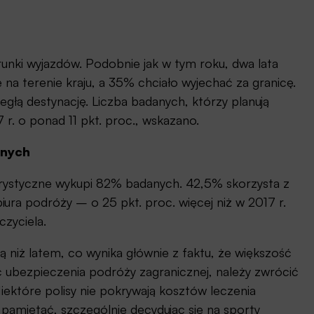
runki wyjazdów. Podobnie jak w tym roku, dwa lata
a terenie kraju, a 35% chciało wyjechać za granicę.
egłą destynację. Liczba badanych, którzy planują
r. o ponad 11 pkt. proc., wskazano.
anych
ystyczne wykupi 82% badanych. 42,5% skorzysta z
iura podróży – o 25 pkt. proc. więcej niż w 2017 r.
zyciela.
 niż latem, co wynika głównie z faktu, że większość
c ubezpieczenia podróży zagranicznej, należy zwrócić
iektóre polisy nie pokrywają kosztów leczenia
amiętać, szczególnie decydując się na sporty