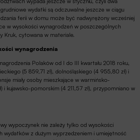
dztwach wypada jeszcze w styczniu, czyli dwa
n grudniowe wydatki są odczuwalne jeszcze w ciągu
dzania ferii w domu może być nadwyrężony wcześniej
ice w wysokości wynagrodzeń w poszczególnych
y Kruk, cytowana w materiale.
okości wynagrodzenia
agrodzenia Polaków od I do III kwartału 2018 roku,
ckiego (5 859,71 zł), dolnośląskiego (4 955,80 zł) i
pensje miały osoby mieszkające w warmińsko-
ł) i kujawsko-pomorskim (4 211,57 zł), przypomniano w
mowy wypoczynek nie zależy tylko od wysokości
ch wydatków z dużym wyprzedzeniem i umiejętność