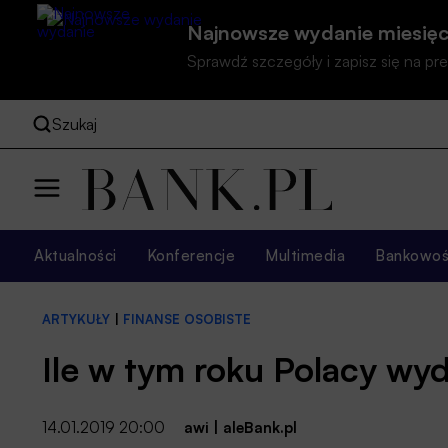
Najnowsze wydanie miesięc
Sprawdź szczegóły i zapisz się na 
Szukaj
Aktualności
Konferencje
Multimedia
Bankowość
ARTYKUŁY
|
FINANSE OSOBISTE
Ile w tym roku Polacy wy
14.01.2019 20:00
awi
|
aleBank.pl