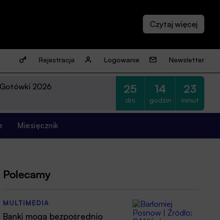
Rejestracja
Logowanie
Newsletter
 Gotówki 2026
25
14
23
dni
godzin
minut
e
Miesięcznik
Polecamy
MULTIMEDIA
Banki mogą bezpośrednio