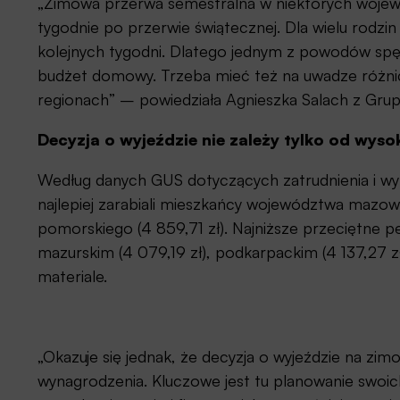
„Zimowa przerwa semestralna w niektórych wojewó
tygodnie po przerwie świątecznej. Dla wielu rodzi
kolejnych tygodni. Dlatego jednym z powodów spę
budżet domowy. Trzeba mieć też na uwadze różn
regionach” – powiedziała Agnieszka Salach z Grup
Decyzja o wyjeździe nie zależy tylko od wys
Według danych GUS dotyczących zatrudnienia i wyn
najlepiej zarabiali mieszkańcy województwa mazowie
pomorskiego (4 859,71 zł). Najniższe przeciętne 
mazurskim (4 079,19 zł), podkarpackim (4 137,27 z
materiale.
„Okazuje się jednak, że decyzja o wyjeździe na zi
wynagrodzenia. Kluczowe jest tu planowanie swoi