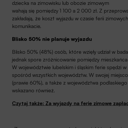
dziecka na zimowisku lub obozie zimowym
wahają się pomiędzy 1 100 a 2 000 zł. Z przeprow
zakładają, że koszt wyjazdu w czasie ferii zimow
komunikacie.
Blisko 50% nie planuje wyjazdu
Blisko 50% (48%) osób, które wzięły udział w badan
jednak spore zróżnicowanie pomiędzy mieszkańc
W województwie lubelskim i śląskim ferie spędzi
spośród wszystkich województw. W swojej miejsc
(prawie 60%), a także z województwa podlaskiego
wskazano również.
Czytaj także: Za wyjazdy na ferie zimowe zapła