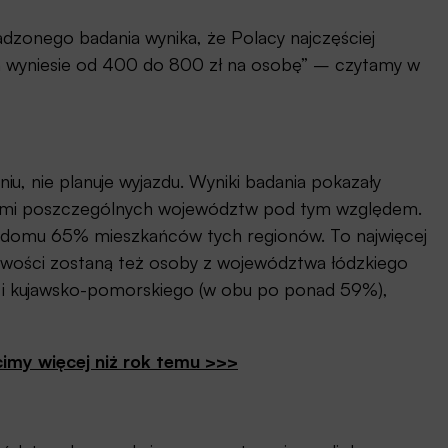
adzonego badania wynika, że Polacy najczęściej
ych wyniesie od 400 do 800 zł na osobę” – czytamy w
iu, nie planuje wyjazdu. Wyniki badania pokazały
ami poszczególnych województw pod tym względem.
 w domu 65% mieszkańców tych regionów. To najwięcej
owości zostaną też osoby z województwa łódzkiego
 i kujawsko-pomorskiego (w obu po ponad 59%),
cimy więcej niż rok temu >>>