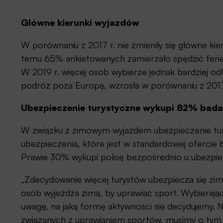
Główne kierunki wyjazdów
W porównaniu z 2017 r. nie zmieniły się główne kie
temu 65% ankietowanych zamierzało spędzić ferie n
W 2019 r. więcej osób wybierze jednak bardziej odl
podróż poza Europę, wzrosła w porównaniu z 2017 
Ubezpieczenie turystyczne wykupi 82% bad
W związku z zimowym wyjazdem ubezpieczenie tur
ubezpieczenia, które jest w standardowej ofercie b
Prawie 30% wykupi polisę bezpośrednio u ubezpiec
„Zdecydowanie więcej turystów ubezpiecza się zimą
osób wyjeżdża zimą, by uprawiać sport. Wybierają
uwagę, na jaką formę aktywności się decydujemy. N
związanych z uprawianiem sportów, musimy o tym p