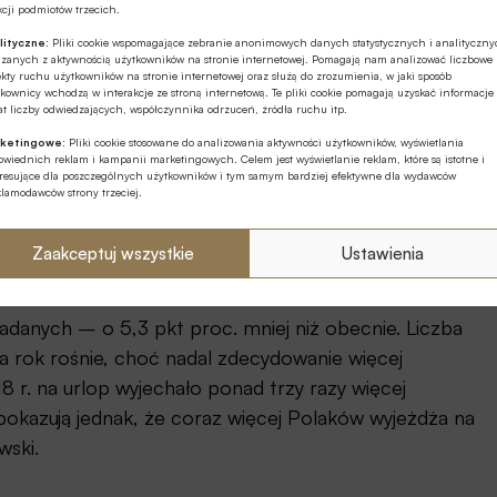
cji podmiotów trzecich.
lityczne:
Pliki cookie wspomagające zebranie anonimowych danych statystycznych i analityczn
ązanych z aktywnością użytkowników na stronie internetowej. Pomagają nam analizować liczbowe
ów stać na luksusowy urlop. Tej zimy blisko 53%
kty ruchu użytkowników na stronie internetowej oraz służą do zrozumienia, w jaki sposób
kownicy wchodzą w interakcje ze stroną internetową. Te pliki cookie pomagają uzyskać informacje
ys. zł na osobę. Co piąty przeznaczy powyżej 4 tys.
t liczby odwiedzających, współczynnika odrzuceń, źródła ruchu itp.
 dysponują sporymi budżetami” – powiedział prezes
ketingowe:
Pliki cookie stosowane do analizowania aktywności użytkowników, wyświetlania
wiednich reklam i kampanii marketingowych. Celem jest wyświetlanie reklam, które są istotne i
w komunikacie.
eresujące dla poszczególnych użytkowników i tym samym bardziej efektywne dla wydawców
klamodawców strony trzeciej.
a czwarta Polaków – wynika z badania Diners Club
lko 3% nie ma jeszcze sprecyzowanych planów,
Zaakceptuj wszystkie
Ustawienia
adanych – o 5,3 pkt proc. mniej niż obecnie. Liczba
na rok rośnie, choć nadal zdecydowanie więcej
8 r. na urlop wyjechało ponad trzy razy więcej
 pokazują jednak, że coraz więcej Polaków wyjeżdża na
wski.