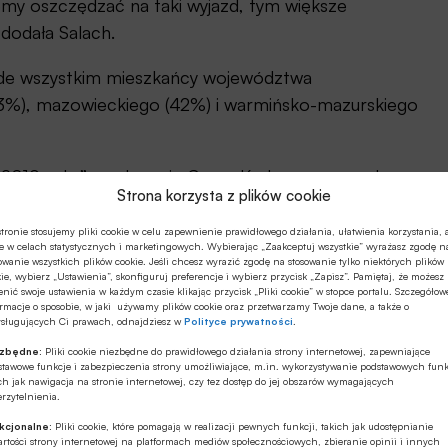
emy oszczędzać na taki wyjazd, tym większe
dodała Salach.
zede wszystkim mieszkańcy województwa
3%), mazowieckiego (42%) i warmińsko-mazurskiego
 2019 roku” na zlecenie Grupy Kruk przeprowadzono
Strona korzysta z plików cookie
e (CAWI).
tronie stosujemy pliki cookie w celu zapewnienie prawidłowego działania, ułatwienia korzystania, 
 tys. zł na osobę
e w celach statystycznych i marketingowych. Wybierając „Zaakceptuj wszystkie” wyrażasz zgodę n
owanie wszystkich plików cookie. Jeśli chcesz wyrazić zgodę na stosowanie tylko niektórych plików
ie, wybierz „Ustawienia”, skonfiguruj preferencje i wybierz przycisk „Zapisz”. Pamiętaj, że możesz
y na ferie wyjedzie 25% Polaków. Większość
nić swoje ustawienia w każdym czasie klikając przycisk „Pliki cookie” w stopce portalu. Szczegółow
rmacje o sposobie, w jaki używamy plików cookie oraz przetwarzamy Twoje dane, a także o
iast co trzeci będzie wypoczywał za granicą.
ysługujących Ci prawach, odnajdziesz w
Polityce prywatności
.
ny wyjazd od 1 do 2 tys. zł na osobę, wynika z badania
ezbędne:
Pliki cookie niezbędne do prawidłowego działania strony internetowej, zapewniające
stawowe funkcje i zabezpieczenia strony umożliwiające, m.in. wykorzystywanie podstawowych funk
w budżecie między 2 a 4 tys. zł. Na najdroższy urlop,
ch jak nawigacja na stronie internetowej, czy tez dostęp do jej obszarów wymagających
rzytelnienia.
prawie 20% badanych. Tylko 9% nie planuje większego
kcjonalne:
Pliki cookie, które pomagają w realizacji pewnych funkcji, takich jak udostępnianie
rtości strony internetowej na platformach mediów społecznościowych, zbieranie opinii i innych