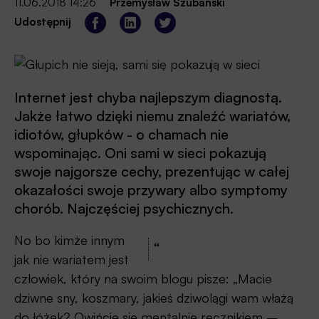
11.06.2018 14:26
Przemysław Szubański
Udostępnij
Internet jest chyba najlepszym diagnostą.
Jakże łatwo dzięki niemu znaleźć wariatów,
idiotów, głupków - o chamach nie
wspominając. Oni sami w sieci pokazują
swoje najgorsze cechy, prezentując w całej
okazałości swoje przywary albo symptomy
chorób. Najczęściej psychicznych.
No bo kimże innym
“
jak nie wariatem jest
człowiek, który na swoim blogu pisze: „Macie
dziwne sny, koszmary, jakieś dziwolągi wam włażą
do łóżek? Owińcie się mentalnie ręcznikiem –