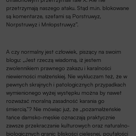
przetrzymają naszego ataku. Stąd m.in. blokowane
są komentarze, szefami są Porstruwyz,
Norpstruwyz i Mnłopstruwyz”.
A czy normalny jest człowiek, piszący na swoim
blogu: „Jest rzeczą wiadomą, iż jestem
zwolennikiem prawnego zakazu i karalności
niewierności małżeńskiej. Nie wykluczam też, że w
pewnych skrajnych i patologicznych przypadkach
wymienionego wyżej występku można by nawet
rozważać moralną zasadność karania go
śmiercią.”? Nie mówiąc już, że „pozamałżeńskie
tańce damsko-męskie oznaczają praktycznie
zawsze przekraczanie kulturowych oraz naturalno-
biologicznych granic bliskości cielesnej, poufałości