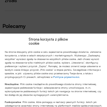
Źródło
Polecamy
Z RYNKU FINANSOWEGO
Strona korzysta z plików
cookie
Konieczna zmiana sposobu
finansowania potrzeb polskich sił
Na stronie stosujemy pliki cookie w celu zapewnienie prawidłowego działania, ułatwienia
zbrojnych
korzystania, a także w celach statystycznych i marketingowych. Wybierając „Zaakceptuj
wszystkie” wyrażasz zgodę na stosowanie wszystkich plików cookie. Jeśli chcesz wyrazić
Z RYNKU FINANSOWEGO
zgodę na stosowanie tylko niektórych plików cookie, wybierz „Ustawienia”, skonfiguruj
Pierwsza emisja BGK obligacji z POLSTR
preferencje i wybierz przycisk „Zapisz”. Pamiętaj, że możesz zmienić swoje ustawienia w
każdym czasie klikając przycisk „Pliki cookie” w stopce portalu. Szczegółowe informacje o
sposobie, w jaki używamy plików cookie oraz przetwarzamy Twoje dane, a także o
przysługujących Ci prawach, odnajdziesz w
Polityce prywatności
.
Z RYNKU FINANSOWEGO
Niezbędne:
Pliki cookie niezbędne do prawidłowego działania strony internetowej,
zapewniające podstawowe funkcje i zabezpieczenia strony umożliwiające, m.in.
Edukacja finansowa: nowe inicjatywy KE
wykorzystywanie podstawowych funkcji takich jak nawigacja na stronie internetowej, czy
w ramach strategii unijnej
tez dostęp do jej obszarów wymagających uwierzytelnienia.
Funkcjonalne:
Pliki cookie, które pomagają w realizacji pewnych funkcji, takich jak
GOSPODARKA
udostępnianie zawartości strony internetowej na platformach mediów społecznościowych,