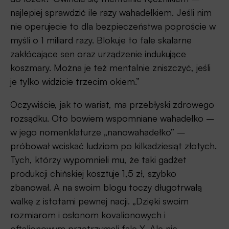
najlepiej sprawdzić ile razy wahadełkiem. Jeśli nim
nie operujecie to dla bezpieczeństwa poproście w
myśli o 1 miliard razy. Blokuje to fale skalarne
zakłócające sen oraz urządzenie indukujące
koszmary. Można je też mentalnie zniszczyć, jeśli
je tylko widzicie trzecim okiem.”
Oczywiście, jak to wariat, ma przebłyski zdrowego
rozsądku. Oto bowiem wspomniane wahadełko –
w jego nomenklaturze „nanowahadełko” –
próbował wciskać ludziom po kilkadziesiąt złotych.
Tych, którzy wypomnieli mu, że taki gadżet
produkcji chińskiej kosztuje 1,5 zł, szybko
zbanował. A na swoim blogu toczy długotrwałą
walkę z istotami pewnej nacji. „Dzięki swoim
rozmiarom i osłonom kovalionowych i
oftalionowym przetrzymali fale X. Ale nie