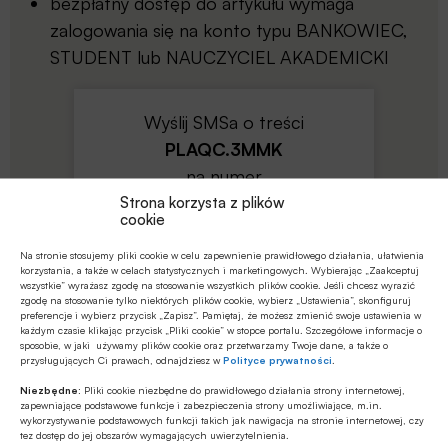
bezpłatny dostęp do artykułu wymaga
zalogowania się na konto typu BANKOWIEC,
STUDENT lub NAUCZYCIEL AKADEMICKI
Wyślij SMSa o treści
PLAQC.3MMK
na numer
75480
Strona korzysta z plików
cookie
Koszt wysłania SMSa to
5
zł
netto (
6.15
zł z VAT)
Na stronie stosujemy pliki cookie w celu zapewnienie prawidłowego działania, ułatwienia
korzystania, a także w celach statystycznych i marketingowych. Wybierając „Zaakceptuj
wszystkie” wyrażasz zgodę na stosowanie wszystkich plików cookie. Jeśli chcesz wyrazić
zgodę na stosowanie tylko niektórych plików cookie, wybierz „Ustawienia”, skonfiguruj
preferencje i wybierz przycisk „Zapisz”. Pamiętaj, że możesz zmienić swoje ustawienia w
każdym czasie klikając przycisk „Pliki cookie” w stopce portalu. Szczegółowe informacje o
sposobie, w jaki używamy plików cookie oraz przetwarzamy Twoje dane, a także o
przysługujących Ci prawach, odnajdziesz w
Polityce prywatności
.
Niezbędne:
Pliki cookie niezbędne do prawidłowego działania strony internetowej,
regulamin
zapewniające podstawowe funkcje i zabezpieczenia strony umożliwiające, m.in.
wykorzystywanie podstawowych funkcji takich jak nawigacja na stronie internetowej, czy
tez dostęp do jej obszarów wymagających uwierzytelnienia.