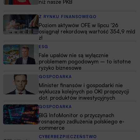
niż nasze PKB
Z RYNKU FINANSOWEGO
Poziom aktywów OFE w lipcu ’26
osiągnął rekordową wartość 354,9 mld
zł
ESG
Fale upałów nie są wyłącznie
problemem pogodowym – to istotne
ryzyko biznesowe
GOSPODARKA
Minister finansów i gospodarki nie
wyklucza kolejnych po OKI propozycji
dot. produktów inwestycyjnych
GOSPODARKA
BIG InfoMonitor o przyczynach
rosnącego zadłużenia polskiego e-
commerce
CYBERBEZPIECZEŃSTWO