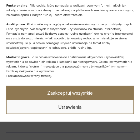
Funkcjonalne:
Pliki cookie, które pomagają w realizacji pewnych funkcji, takich jak
Wyślij SMSa o treści
udostępnianie zawartości strony internetowej na platformach mediów społecznościowych,
zbieranie opinii i innych funkcji podmiotów trzecich.
PLAQC.87B8
Analityczne:
Pliki cookie wspomagające zebranie anonimowych danych statystycznych
na numer
i analitycznych związanych z aktywnością użytkowników na stronie internetowej.
Pomagają nam analizować liczbowe aspekty ruchu użytkowników na stronie internetowej
91900
oraz służą do zrozumienia, w jaki sposób użytkownicy wchodzą w interakcje ze stroną
internetową. Te pliki cookie pomagają uzyskać informacje na temat liczby
Koszt wysłania SMSa to
19
zł
odwiedzających, współczynnika odrzuceń, źródła ruchu itp.
netto (
23.37
zł z VAT)
Marketingowe:
Pliki cookie stosowane do analizowania aktywności użytkowników,
wyświetlania odpowiednich reklam i kampanii marketingowych. Celem jest wyświetlanie
reklam, które są istotne i interesujące dla poszczególnych użytkowników i tym samym
bardziej efektywne dla wydawców
i reklamodawców strony trzeciej.
Zaakceptuj wszystkie
regulamin
Ustawienia