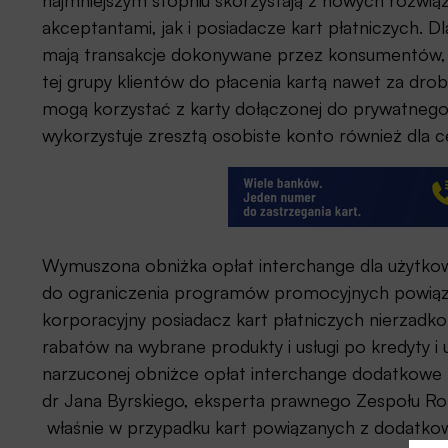
najmniejszym stopniu skorzystają z nowych rozwi
akceptantami, jak i posiadacze kart płatniczych. 
mają transakcje dokonywane przez konsumentów, 
tej grupy klientów do płacenia kartą nawet za drob
mogą korzystać z karty dołączonej do prywatneg
wykorzystuje zresztą osobiste konto również dla c
Wymuszona obniżka opłat interchange dla użytko
do ograniczenia programów promocyjnych powiązan
korporacyjny posiadacz kart płatniczych nierzadk
rabatów na wybrane produkty i usługi po kredyty 
narzuconej obniżce opłat interchange dodatkowe
dr Jana Byrskiego, eksperta prawnego Zespołu R
właśnie w przypadku kart powiązanych z dodatk