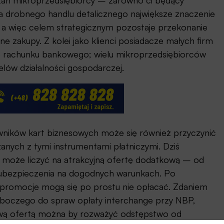
ązań mikroprzedsiębiorcy – zarówno ci będący
Dla drobnego handlu detalicznego największe znaczenie
a więc celem strategicznym pozostaje przekonanie
ne zakupy. Z kolei jako klienci posiadacze małych firm
o rachunku bankowego; wielu mikroprzedsiębiorców
elów działalności gospodarczej.
wników kart biznesowych może się również przyczynić
ych z tymi instrumentami płatniczymi. Dziś
o może liczyć na atrakcyjną ofertę dodatkową – od
i ubezpieczenia na dogodnych warunkach. Po
 promocje mogą się po prostu nie opłacać. Zdaniem
oboczego do spraw opłaty interchange przy NBP,
ową ofertą można by rozważyć odstępstwo od