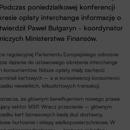
odczas poniedziałkowej konferencji
esie opłaty interchange informację o
ierdził Paweł Bułgaryn - koordynator
niczych Ministerstwa Finansów.
e regulacyjnej Parlamentu Europejskiego odnośnie
czas dążenie do ustawowego obniżenia interchange
 konsumentów. Niższe opłaty miały zachęcić
i terminali kartowych – a w konsekwencji konsumenci
adku niewielkich, kilkuzłotowych transakcji.
B oznacza, że głównym beneficjentem nowego prawa
entujący sektor MSP. Wręcz przeciwnie – głównym
ypadku kart biznesowych będą duzi dostawcy,
eciowe hurtownie i sklepy wielkopowierzchniowe. W