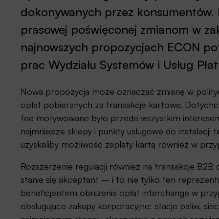
dokonywanych przez konsumentów. P
prasowej poświęconej zmianom w zakr
najnowszych propozycjach ECON potw
prac Wydziału Systemów i Usług Płat
Nowa propozycja może oznaczać zmianę w polityc
opłat pobieranych za transakcje kartowe. Dotych
fee motywowane było przede wszystkim interesem
najmniejsze sklepy i punkty usługowe do instalacj
uzyskaliby możliwość zapłaty kartą również w przyp
Rozszerzenie regulacji również na transakcje B2
stanie się akceptant – i to nie tylko ten reprez
beneficjentem obniżenia opłat interchange w prz
obsługujące zakupy korporacyjne: stacje paliw, si