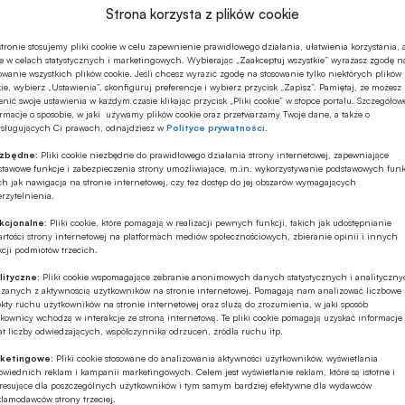
Strona korzysta z plików cookie
 początku roku, znowelizowana ustawa o usługach
tronie stosujemy pliki cookie w celu zapewnienie prawidłowego działania, ułatwienia korzystania, 
e w celach statystycznych i marketingowych. Wybierając „Zaakceptuj wszystkie” wyrażasz zgodę n
a pomiędzy transakcjami konsumenckimi i biznesowymi.
owanie wszystkich plików cookie. Jeśli chcesz wyrazić zgodę na stosowanie tylko niektórych plików
ie, wybierz „Ustawienia”, skonfiguruj preferencje i wybierz przycisk „Zapisz”. Pamiętaj, że możesz
 został odgórnym limitem na poziomie 0,5% wartości
nić swoje ustawienia w każdym czasie klikając przycisk „Pliki cookie” w stopce portalu. Szczegółow
rmacje o sposobie, w jaki używamy plików cookie oraz przetwarzamy Twoje dane, a także o
ysługujących Ci prawach, odnajdziesz w
Polityce prywatności
.
ezbędne:
Pliki cookie niezbędne do prawidłowego działania strony internetowej, zapewniające
stawowe funkcje i zabezpieczenia strony umożliwiające, m.in. wykorzystywanie podstawowych funk
ch jak nawigacja na stronie internetowej, czy tez dostęp do jej obszarów wymagających
rzytelnienia.
kcjonalne:
Pliki cookie, które pomagają w realizacji pewnych funkcji, takich jak udostępnianie
rtości strony internetowej na platformach mediów społecznościowych, zbieranie opinii i innych
cji podmiotów trzecich.
lityczne:
Pliki cookie wspomagające zebranie anonimowych danych statystycznych i analityczn
ązanych z aktywnością użytkowników na stronie internetowej. Pomagają nam analizować liczbowe
kty ruchu użytkowników na stronie internetowej oraz służą do zrozumienia, w jaki sposób
kownicy wchodzą w interakcje ze stroną internetową. Te pliki cookie pomagają uzyskać informacje
t liczby odwiedzających, współczynnika odrzuceń, źródła ruchu itp.
ketingowe:
Pliki cookie stosowane do analizowania aktywności użytkowników, wyświetlania
wiednich reklam i kampanii marketingowych. Celem jest wyświetlanie reklam, które są istotne i
eresujące dla poszczególnych użytkowników i tym samym bardziej efektywne dla wydawców
klamodawców strony trzeciej.