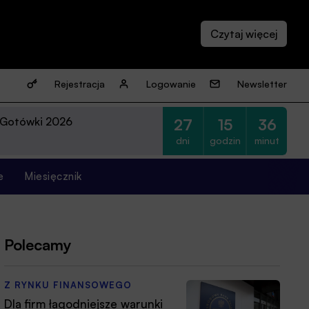
Rejestracja
Logowanie
Newsletter
 Gotówki 2026
27
15
36
dni
godzin
minut
e
Miesięcznik
Polecamy
Z RYNKU FINANSOWEGO
Dla firm łagodniejsze warunki