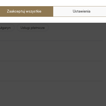
Zaakceptuj wszystkie
Ustawienia
 Byrski
Karty bankowe
Ministerstwo Finansów
ułgaryn
Usługi płatnicze