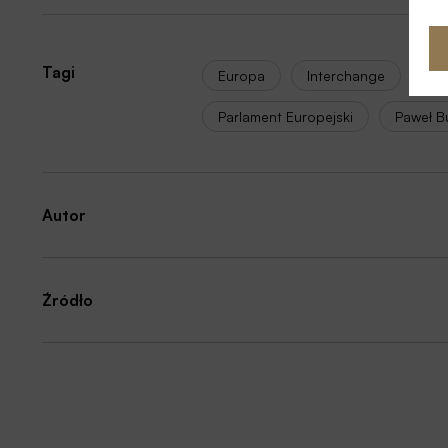
Tagi
Europa
Interchange
Jan
Parlament Europejski
Paweł B
Autor
Źródło