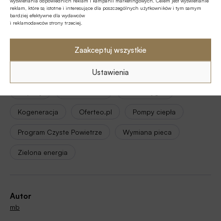
wyświetlania odpowiednich reklam i kampanii marketingowych. Celem jest wyświetlanie
Udostępnij
reklam, które są istotne i interesujące dla poszczególnych użytkowników i tym samym
bardziej efektywne dla wydawców
i reklamodawców strony trzeciej.
Zaakceptuj wszystkie
Ustawienia
Tagi
Dopłaty
Fotowoltaika
Karol Grygiel
Kogeneracja
Oferteo.pl
Pompy ciepła
Program Czyste Powietrze
Wymiana pieca
Zielona energia
Autor
mb