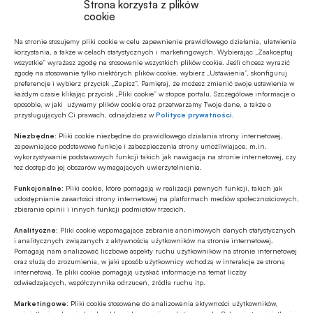
Strona korzysta z plików
cookie
Na stronie stosujemy pliki cookie w celu zapewnienie prawidłowego działania, ułatwienia
korzystania, a także w celach statystycznych i marketingowych. Wybierając „Zaakceptuj
wszystkie” wyrażasz zgodę na stosowanie wszystkich plików cookie. Jeśli chcesz wyrazić
zgodę na stosowanie tylko niektórych plików cookie, wybierz „Ustawienia”, skonfiguruj
preferencje i wybierz przycisk „Zapisz”. Pamiętaj, że możesz zmienić swoje ustawienia w
każdym czasie klikając przycisk „Pliki cookie” w stopce portalu. Szczegółowe informacje o
sposobie, w jaki używamy plików cookie oraz przetwarzamy Twoje dane, a także o
przysługujących Ci prawach, odnajdziesz w
Polityce prywatności
.
Niezbędne:
Pliki cookie niezbędne do prawidłowego działania strony internetowej,
zapewniające podstawowe funkcje i zabezpieczenia strony umożliwiające, m.in.
wykorzystywanie podstawowych funkcji takich jak nawigacja na stronie internetowej, czy
Czytaj także:
Nowelizacja programu Czyste
tez dostęp do jej obszarów wymagających uwierzytelnienia.
Powietrze: pożyczki na preferencyjnych
Funkcjonalne:
Pliki cookie, które pomagają w realizacji pewnych funkcji, takich jak
udostępnianie zawartości strony internetowej na platformach mediów społecznościowych,
warunkach, Centralna Ewidencja Emisyjności
zbieranie opinii i innych funkcji podmiotów trzecich.
Budynków
Analityczne:
Pliki cookie wspomagające zebranie anonimowych danych statystycznych
i analitycznych związanych z aktywnością użytkowników na stronie internetowej.
Źródło:
Oferteo.pl
Pomagają nam analizować liczbowe aspekty ruchu użytkowników na stronie internetowej
oraz służą do zrozumienia, w jaki sposób użytkownicy wchodzą w interakcje ze stroną
internetową. Te pliki cookie pomagają uzyskać informacje na temat liczby
odwiedzających, współczynnika odrzuceń, źródła ruchu itp.
Marketingowe:
Pliki cookie stosowane do analizowania aktywności użytkowników,