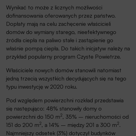
Wynikać to może z licznych możliwości
dofinansowania oferowanych przez państwo.
Dopłaty mają na celu zachęcenie właścicieli
domów do wymiany starego, nieefektywnego
źródła ciepła na paliwo stałe i zastąpienie go
właśnie pompą ciepła. Do takich inicjatyw należy na
przykład popularny program Czyste Powietrze.
Właściciele nowych domów stanowili natomiast
jedną trzecią wszystkich decydujących się na tego
typu inwestycję w 2020 roku.
Pod względem powierzchni rozkład przedstawia
się następująco: 48% stanowiły domy o
2
powierzchni do 150 m
, 35% – nieruchomości od
2
2
151 do 200 m
, a 14% – między 201 a 300 m
.
Najmniejszy odsetek (3%) dotyczył budynków