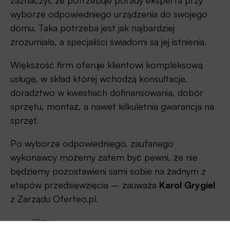
zaznaczył, że potrzebuje porady eksperta przy
wyborze odpowiedniego urządzenia do swojego
domu. Taka potrzeba jest jak najbardziej
zrozumiała, a specjaliści świadomi są jej istnienia.
Większość firm oferuje klientowi kompleksową
usługę, w skład której wchodzą konsultacje,
doradztwo w kwestiach dofinansowania, dobór
sprzętu, montaż, a nawet kilkuletnia gwarancja na
sprzęt.
Po wyborze odpowiedniego, zaufanego
wykonawcy możemy zatem być pewni, że nie
będziemy pozostawieni sami sobie na żadnym z
etapów przedsięwzięcia – zauważa
Karol Grygiel
z Zarządu Oferteo.pl.