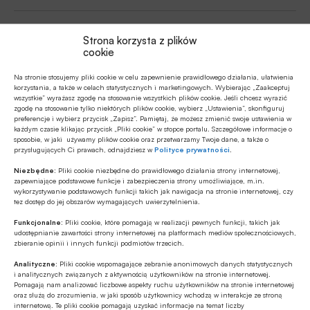
Strona korzysta z plików
Źródło
cookie
Na stronie stosujemy pliki cookie w celu zapewnienie prawidłowego działania, ułatwienia
korzystania, a także w celach statystycznych i marketingowych. Wybierając „Zaakceptuj
wszystkie” wyrażasz zgodę na stosowanie wszystkich plików cookie. Jeśli chcesz wyrazić
zgodę na stosowanie tylko niektórych plików cookie, wybierz „Ustawienia”, skonfiguruj
Polecamy
preferencje i wybierz przycisk „Zapisz”. Pamiętaj, że możesz zmienić swoje ustawienia w
każdym czasie klikając przycisk „Pliki cookie” w stopce portalu. Szczegółowe informacje o
sposobie, w jaki używamy plików cookie oraz przetwarzamy Twoje dane, a także o
MULTIMEDIA
przysługujących Ci prawach, odnajdziesz w
Polityce prywatności
.
Banki mogą bezpośrednio finansować
Niezbędne:
Pliki cookie niezbędne do prawidłowego działania strony internetowej,
przemysł zbrojeniowy
zapewniające podstawowe funkcje i zabezpieczenia strony umożliwiające, m.in.
wykorzystywanie podstawowych funkcji takich jak nawigacja na stronie internetowej, czy
tez dostęp do jej obszarów wymagających uwierzytelnienia.
ESG
Funkcjonalne:
Pliki cookie, które pomagają w realizacji pewnych funkcji, takich jak
Zielone remonty odrębnym, masowym
udostępnianie zawartości strony internetowej na platformach mediów społecznościowych,
zbieranie opinii i innych funkcji podmiotów trzecich.
segmentem rynku finansowania
bankowego?
Analityczne:
Pliki cookie wspomagające zebranie anonimowych danych statystycznych
i analitycznych związanych z aktywnością użytkowników na stronie internetowej.
Z RYNKU FINANSOWEGO
Pomagają nam analizować liczbowe aspekty ruchu użytkowników na stronie internetowej
oraz służą do zrozumienia, w jaki sposób użytkownicy wchodzą w interakcje ze stroną
PKO BP o nowych zasadach
internetową. Te pliki cookie pomagają uzyskać informacje na temat liczby