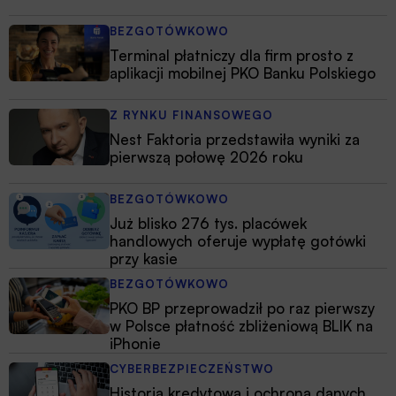
BEZGOTÓWKOWO
Terminal płatniczy dla firm prosto z
aplikacji mobilnej PKO Banku Polskiego
Z RYNKU FINANSOWEGO
Nest Faktoria przedstawiła wyniki za
pierwszą połowę 2026 roku
BEZGOTÓWKOWO
Już blisko 276 tys. placówek
handlowych oferuje wypłatę gotówki
przy kasie
BEZGOTÓWKOWO
PKO BP przeprowadził po raz pierwszy
w Polsce płatność zbliżeniową BLIK na
iPhonie
CYBERBEZPIECZEŃSTWO
Historia kredytowa i ochrona danych