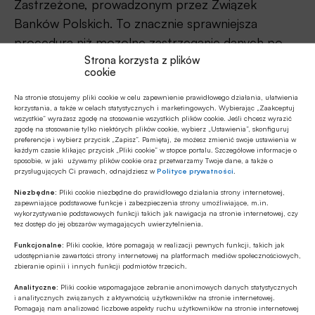
Zastrzeżone, prowadzonym przez Związek
Banków Polskich. To znacznie sprawniejsza
procedura niż mozolne zastrzeganie danych po
Strona korzysta z plików
kolei w różnych miejscach.
cookie
Włącz ochronę dla siebie i bliskich – oto
Na stronie stosujemy pliki cookie w celu zapewnienie prawidłowego działania, ułatwienia
korzystania, a także w celach statystycznych i marketingowych. Wybierając „Zaakceptuj
najlepszy prezent na dzień Babci i Dziadka
wszystkie” wyrażasz zgodę na stosowanie wszystkich plików cookie. Jeśli chcesz wyrazić
zgodę na stosowanie tylko niektórych plików cookie, wybierz „Ustawienia”, skonfiguruj
preferencje i wybierz przycisk „Zapisz”. Pamiętaj, że możesz zmienić swoje ustawienia w
Nie wszyscy w równym stopniu potrafią właściwie
każdym czasie klikając przycisk „Pliki cookie” w stopce portalu. Szczegółowe informacje o
zatroszczyć się o ochronę przed wyłudzeniem. Są
sposobie, w jaki używamy plików cookie oraz przetwarzamy Twoje dane, a także o
przysługujących Ci prawach, odnajdziesz w
Polityce prywatności
.
osoby, które nie mają głowy do wyszukiwania
Niezbędne:
Pliki cookie niezbędne do prawidłowego działania strony internetowej,
nowatorskich rozwiązań. Z myślą o naszych
zapewniające podstawowe funkcje i zabezpieczenia strony umożliwiające, m.in.
wykorzystywanie podstawowych funkcji takich jak nawigacja na stronie internetowej, czy
seniorach, wykażmy inicjatywę i zapewnijmy im
tez dostęp do jej obszarów wymagających uwierzytelnienia.
poczucie bezpieczeństwa.
Funkcjonalne:
Pliki cookie, które pomagają w realizacji pewnych funkcji, takich jak
udostępnianie zawartości strony internetowej na platformach mediów społecznościowych,
zbieranie opinii i innych funkcji podmiotów trzecich.
Taką możliwość stwarza Oferta Rodzinna BIK,
innowacyjne rozwiązanie, które pomaga ochronić
Analityczne:
Pliki cookie wspomagające zebranie anonimowych danych statystycznych
i analitycznych związanych z aktywnością użytkowników na stronie internetowej.
przed wyłudzeniem nie tylko nas samych, ale i
Pomagają nam analizować liczbowe aspekty ruchu użytkowników na stronie internetowej