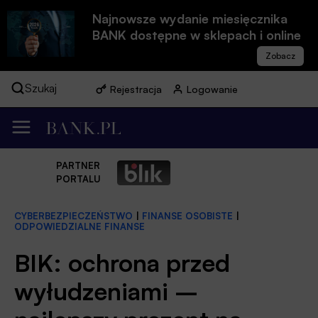
Najnowsze wydanie miesięcznika
BANK dostępne w sklepach i online
Szukaj
Rejestracja
Logowanie
PARTNER
PORTALU
CYBERBEZPIECZEŃSTWO
|
FINANSE OSOBISTE
|
ODPOWIEDZIALNE FINANSE
BIK: ochrona przed
wyłudzeniami –