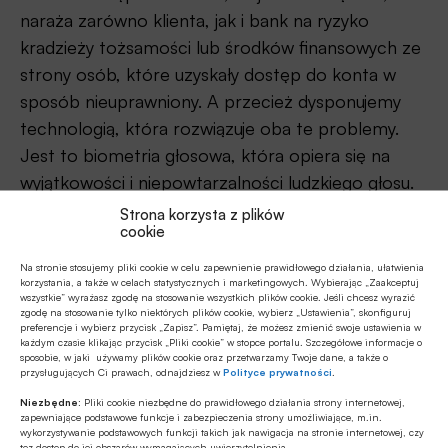
naraża zarówno klienta, jak i bank na ryzyko
kradzieży tożsamości lub środków finansowych ze
strony osób, które uzyskały dostęp do konta w
sposób nieuprawniony. A przecież dysponujemy
technologią, która rozwiązuje oba te problemy.
Jest to biometria głosowa, która opiera się na
wyjątkowości i niepowtarzalności ludzkiego głosu.
Wykorzystuje zarówno unikalne cechy fizyczne, jak
Strona korzysta z plików
cookie
również behawioralne, tworząc na tej podstawie
„odcisk głosu”, służący do jednoznacznego
Na stronie stosujemy pliki cookie w celu zapewnienie prawidłowego działania, ułatwienia
korzystania, a także w celach statystycznych i marketingowych. Wybierając „Zaakceptuj
zidentyfikowania danej osoby. Korzystając z
wszystkie” wyrażasz zgodę na stosowanie wszystkich plików cookie. Jeśli chcesz wyrazić
zgodę na stosowanie tylko niektórych plików cookie, wybierz „Ustawienia”, skonfiguruj
aplikacji Sygnity LivePass, banki będą mogły
preferencje i wybierz przycisk „Zapisz”. Pamiętaj, że możesz zmienić swoje ustawienia w
usprawnić wiele procesów uwierzytelniających,
każdym czasie klikając przycisk „Pliki cookie” w stopce portalu. Szczegółowe informacje o
sposobie, w jaki używamy plików cookie oraz przetwarzamy Twoje dane, a także o
podnosząc tym samym poziom ich
przysługujących Ci prawach, odnajdziesz w
Polityce prywatności
.
bezpieczeństwa. Biometria głosowa jest bowiem
Niezbędne:
Pliki cookie niezbędne do prawidłowego działania strony internetowej,
zapewniające podstawowe funkcje i zabezpieczenia strony umożliwiające, m.in.
uważana za jedną z najbezpieczniejszych metod
wykorzystywanie podstawowych funkcji takich jak nawigacja na stronie internetowej, czy
tez dostęp do jej obszarów wymagających uwierzytelnienia.