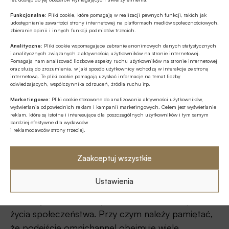
weryfikacji na odległość – unikalność głosu
każdego człowieka sprawia, że nie można go w
Funkcjonalne:
Pliki cookie, które pomagają w realizacji pewnych funkcji, takich jak
udostępnianie zawartości strony internetowej na platformach mediów społecznościowych,
żaden sposób podrobić.
zbieranie opinii i innych funkcji podmiotów trzecich.
Analityczne:
Pliki cookie wspomagające zebranie anonimowych danych statystycznych
Jakie jeszcze wyzwania stoją obecnie przed
i analitycznych związanych z aktywnością użytkowników na stronie internetowej.
Pomagają nam analizować liczbowe aspekty ruchu użytkowników na stronie internetowej
branżą finansową?
oraz służą do zrozumienia, w jaki sposób użytkownicy wchodzą w interakcje ze stroną
internetową. Te pliki cookie pomagają uzyskać informacje na temat liczby
odwiedzających, współczynnika odrzuceń, źródła ruchu itp.
– Wyzwaniem dla banków jest to, w jaki sposób –
Marketingowe:
Pliki cookie stosowane do analizowania aktywności użytkowników,
przy obowiązującej sytuacji prawnej – udostępnić
wyświetlania odpowiednich reklam i kampanii marketingowych. Celem jest wyświetlanie
reklam, które są istotne i interesujące dla poszczególnych użytkowników i tym samym
jak największej liczbie klientów produkty i usługi
bardziej efektywne dla wydawców
bankowe w zróżnicowanych kanałach dostępu,
i reklamodawców strony trzeciej.
szczególnie zaś tych, w przypadku których
Zaakceptuj wszystkie
możliwości technologiczne dają nieograniczone
szanse na rozwój biznesu. Trzeba się zastanowić,
Ustawienia
jak sprostać presji innowacyjności, która w dużej
mierze jest kreowana przez oczekiwania i sposób
życia społeczeństwa. Przy czym należy pamiętać,
że podejście omnichannel obejmuje wiele