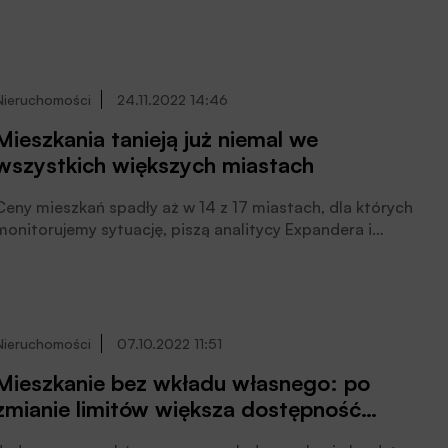
na mieszkania. Co nas czeka w 2023 roku? Czy spadki
cen mieszkań będą kontynuowane?
Nieruchomości
24.11.2022 14:46
Mieszkania tanieją już niemal we
wszystkich większych miastach
Ceny mieszkań spadły aż w 14 z 17 miastach, dla których
monitorujemy sytuację, piszą analitycy Expandera i
Rentier.io. W większości przypadków spadki są jednak
niewielkie. Średnio ceny spadły tylko o 3,4%. Najmocniej
staniały lokale w Częstochowie (8,6%), Sosnowcu
(8,4%) oraz Katowicach (7,5%). Z kolei drożej niż w maju
było tylko w Rzeszowie (+4%), Bydgoszczy (2%) i
Nieruchomości
07.10.2022 11:51
Lublinie (2%). Na rynku kredytów hipotecznych
Mieszkanie bez wkładu własnego: po
najważniejszym wydarzeniem jest wzrost średniego
zmianie limitów większa dostępność
oprocentowania do rekordowego poziomu 10%.
kredytów