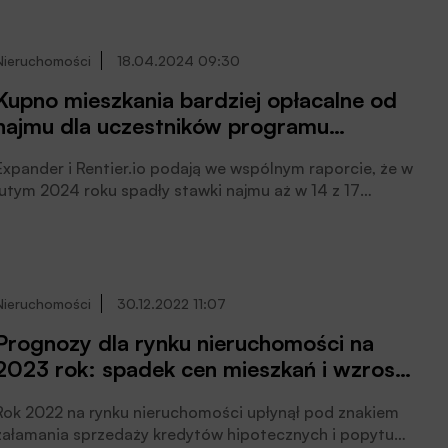
Nieruchomości
18.04.2024 09:30
Kupno mieszkania bardziej opłacalne od
najmu dla uczestników programu
Mieszkanie na Start
Expander i Rentier.io podają we wspólnym raporcie, że w
lutym 2024 roku spadły stawki najmu aż w 14 z 17
badanych miast. Z ich wyliczeń wynika, że rata kredytu
w ramach programu Mieszkanie na start
prawdopodobnie będzie niższa niż koszt najmu w
miastach gdzie spadły stawki najmu.
Nieruchomości
30.12.2022 11:07
Prognozy dla rynku nieruchomości na
2023 rok: spadek cen mieszkań i wzrost
kwoty dostępnych kredytów
Rok 2022 na rynku nieruchomości upłynął pod znakiem
hipotecznych?
załamania sprzedaży kredytów hipotecznych i popytu