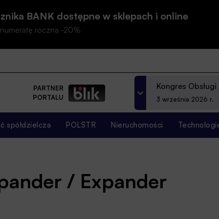
znika BANK dostępne w sklepach i online
prenumeratę roczną -20%
Kongres Obsługi
PARTNER
PORTALU
3 września 2026 r.
 spółdzielcza
POLSTR
Nieruchomości
Technologi
xpander / Expander