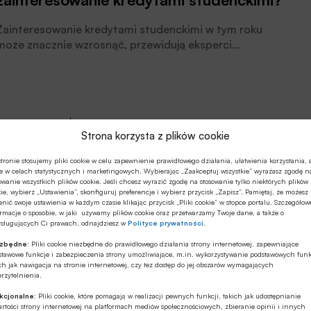
Zainteresowanie kredytami studenckimi w tym roku
może znacznie wzrosnąć, przewidują eksperci
Expandera. Może się tak stać za sprawą dużo wyższych
stawek za najem mieszkań (+26% r/r) oraz wzrostu
innych kosztów życia.
Nieruchomości
28.07.2022 11:41
Strona korzysta z plików cookie
Stawki najmu mieszkań znów rosną;
tronie stosujemy pliki cookie w celu zapewnienie prawidłowego działania, ułatwienia korzystania, 
raport Expandera i Rentier.io
e w celach statystycznych i marketingowych. Wybierając „Zaakceptuj wszystkie” wyrażasz zgodę n
owanie wszystkich plików cookie. Jeśli chcesz wyrazić zgodę na stosowanie tylko niektórych plików
ie, wybierz „Ustawienia”, skonfiguruj preferencje i wybierz przycisk „Zapisz”. Pamiętaj, że możesz
W czerwcu średnie stawki najmu mieszkań były średnio
nić swoje ustawienia w każdym czasie klikając przycisk „Pliki cookie” w stopce portalu. Szczegółow
o 3% wyższe niż w maju i o 26% wyższe niż przed
rmacje o sposobie, w jaki używamy plików cookie oraz przetwarzamy Twoje dane, a także o
ysługujących Ci prawach, odnajdziesz w
Polityce prywatności
.
rokiem, wynika z raportu Expandera i Rentier.io.
Niewielkim pocieszeniem może być to, że znacząco
ezbędne:
Pliki cookie niezbędne do prawidłowego działania strony internetowej, zapewniające
stawowe funkcje i zabezpieczenia strony umożliwiające, m.in. wykorzystywanie podstawowych funk
podskoczyła liczba dostępnych ogłoszeń wynajmu – z
ch jak nawigacja na stronie internetowej, czy tez dostęp do jej obszarów wymagających
18 tys. do 23 tys. Wciąż jednak było ich zdecydowanie
rzytelnienia.
mniej niż przed rokiem – 33 tysiące.
Nieruchomości
01.06.2022 08:35
kcjonalne:
Pliki cookie, które pomagają w realizacji pewnych funkcji, takich jak udostępnianie
rtości strony internetowej na platformach mediów społecznościowych, zbieranie opinii i innych