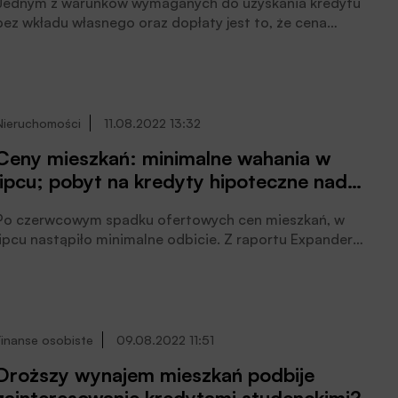
Jednym z warunków wymaganych do uzyskania kredytu
bez wkładu własnego oraz dopłaty jest to, że cena
kupowanego mieszkania nie może być wyższa niż limit
obowiązujący w danym regionie Polski. Od października
te limity wzrosły, więc łatwiej będzie znaleźć mieszkanie,
które spełnia warunki programu.
Nieruchomości
11.08.2022 13:32
Ceny mieszkań: minimalne wahania w
lipcu; pobyt na kredyty hipoteczne nadal
słabnie
Po czerwcowym spadku ofertowych cen mieszkań, w
lipcu nastąpiło minimalne odbicie. Z raportu Expandera i
Rentier.io wynika, że pomimo niewielkiego wzrostu w
lipcu, wciąż w 11 z 17 badanych miast przeciętne ceny
były niższe niż w maju.
Finanse osobiste
09.08.2022 11:51
Droższy wynajem mieszkań podbije
zainteresowanie kredytami studenckimi?