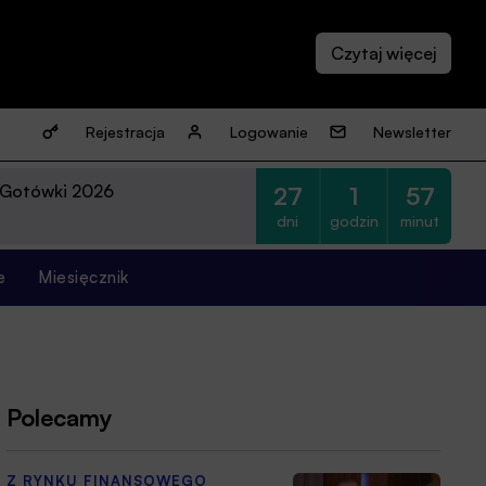
Rejestracja
Logowanie
Newsletter
 Gotówki 2026
27
1
57
dni
godzin
minut
e
Miesięcznik
Polecamy
Z RYNKU FINANSOWEGO