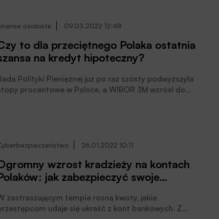
Najem mieszkań, marzec 2022.
Finanse osobiste
09.03.2022 12:48
Czy to dla przeciętnego Polaka ostatnia
szansa na kredyt hipoteczny?
Rada Polityki Pieniężnej już po raz szósty podwyższyła
stopy procentowe w Polsce, a WIBOR 3M wzrósł do
poziomu 3,91%. Dodatkowo KNF nakazał bankom, aby
do końca marca zaostrzyły sposób obliczania zdolności
kredytowej. Z wyliczeń Expandera wynika, że połączenie
tych efektów w niektórych bankach obniży dostępna
kwotę kredytu aż o 90 000 zł, w porównaniu z
Cyberbezpieczeństwo
26.01.2022 10:11
dotychczasowym poziomem, i o 180 000 zł w
Ogromny wzrost kradzieży na kontach
porównaniu z wrześniem 2021 roku. W rezultacie część
Polaków: jak zabezpieczyć swoje
osób może zupełnie stracić zdolność kredytową, ocenia
Jarosław Sadowski.
pieniądze i odzyskać je, gdy już dojdzie
W zastraszającym tempie rosną kwoty, jakie
do oszustwa?
przestępcom udaje się ukraść z kont bankowych. Z