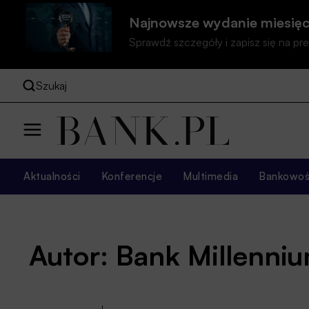
Najnowsze wydanie miesięc
Sprawdź szczegóły i zapisz się na 
Szukaj
Aktualności
Konferencje
Multimedia
Bankowość
Autor: Bank Millenni