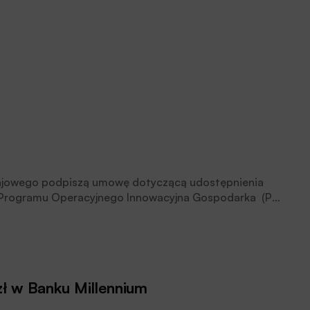
rajowego podpiszą umowę dotyczącą udostępnienia
 Programu Operacyjnego Innowacyjna Gospodarka (PO
mom sektora MSP od 11 marca 2016 r.
ł w Banku Millennium