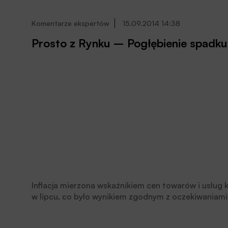
Komentarze ekspertów
15.09.2014 14:38
Prosto z Rynku – Pogłębienie spadku i
Inflacja mierzona wskaźnikiem cen towarów i usług 
w lipcu, co było wynikiem zgodnym z oczekiwaniami.
taniejąca żywność, której ceny obniżyły się w sierp
owoców i warzyw, ma częściowo charakter sezonowy,