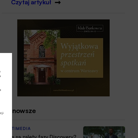
Czytaj artykuł
a
a
e
Najnowsze
cji
MULTIMEDIA
Jakie są zalety fazy Discovery?