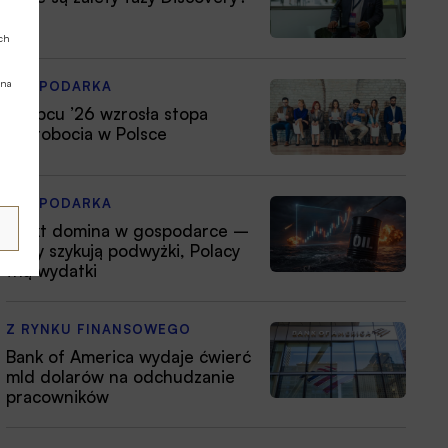
ych
 na
GOSPODARKA
W lipcu ’26 wzrosła stopa
bezrobocia w Polsce
GOSPODARKA
Efekt domina w gospodarce –
firmy szykują podwyżki, Polacy
tną wydatki
Z RYNKU FINANSOWEGO
Bank of America wydaje ćwierć
mld dolarów na odchudzanie
pracowników