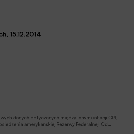
ch, 15.12.2014
owych danych dotyczących między innymi inflacji CPI,
osiedzenia amerykańskiej Rezerwy Federalnej. Od
 na rynkach globalnych, jak i wśród aktywów emerging