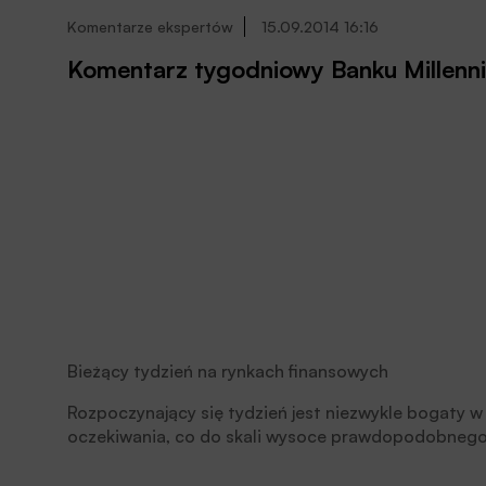
Komentarze ekspertów
15.09.2014 16:16
Komentarz tygodniowy Banku Millenni
Bieżący tydzień na rynkach finansowych
Rozpoczynający się tydzień jest niezwykle bogaty 
oczekiwania, co do skali wysoce prawdopodobnego ł
posiedzeniu w październiku, wpływać będą przede w
odczyt inflacji CPI oraz czwartkowa publikacja prod