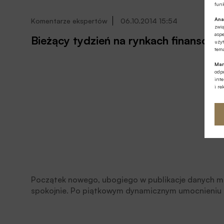
funk
Ana
Komentarze ekspertów
06.10.2014 15:54
zwi
aspe
Bieżący tydzień na rynkach finansowy
użyt
tema
Mar
odpo
int
i re
Początek nowego, ubogiego w publikacje danych m
spokojnie. Po piątkowym dynamicznym umocnieniu 
oscyluje wokół poziomu 1,25. Stabilne wokół pozio