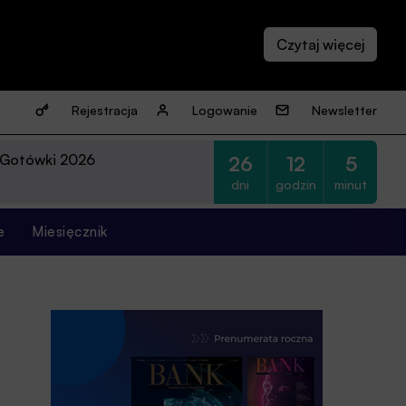
Rejestracja
Logowanie
Newsletter
 Gotówki 2026
26
12
5
dni
godzin
minut
e
Miesięcznik