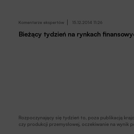
Komentarze ekspertów
15.12.2014 11:26
Bieżący tydzień na rynkach finansowy
Rozpoczynający się tydzień to, poza publikacją kraj
czy produkcji przemysłowej, oczekiwanie na wynik p
retoryki Fed zależeć będzie końcówka roku zarówno