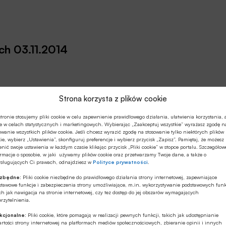
 rynku powinna stopniowo maleć ze względu na
ch 03.11.2014
Strona korzysta z plików cookie
tronie stosujemy pliki cookie w celu zapewnienie prawidłowego działania, ułatwienia korzystania, 
e w celach statystycznych i marketingowych. Wybierając „Zaakceptuj wszystkie” wyrażasz zgodę n
owanie wszystkich plików cookie. Jeśli chcesz wyrazić zgodę na stosowanie tylko niektórych plików
ie, wybierz „Ustawienia”, skonfiguruj preferencje i wybierz przycisk „Zapisz”. Pamiętaj, że możesz
nić swoje ustawienia w każdym czasie klikając przycisk „Pliki cookie” w stopce portalu. Szczegółow
rmacje o sposobie, w jaki używamy plików cookie oraz przetwarzamy Twoje dane, a także o
ysługujących Ci prawach, odnajdziesz w
Polityce prywatności
.
ezbędne:
Pliki cookie niezbędne do prawidłowego działania strony internetowej, zapewniające
stawowe funkcje i zabezpieczenia strony umożliwiające, m.in. wykorzystywanie podstawowych funk
zekiwanie na wynik posiedzenia RPP, które według
ch jak nawigacja na stronie internetowej, czy tez dostęp do jej obszarów wymagających
rocentowych. W naszej ocenie skala obniżki będzie
rzytelnienia.
stąd ewentualna 25 bps obniżka kosztu pieniądza może
kcjonalne:
Pliki cookie, które pomagają w realizacji pewnych funkcji, takich jak udostępnianie
ić do korekcyjnej przeceny SPW.
rtości strony internetowej na platformach mediów społecznościowych, zbieranie opinii i innych