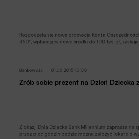
Rozpoczęła się nowa promocja Konta Oszczędności
360°, wpłacający nowe środki do 100 tys. zł, zyskuj
100 tys. zł oprocentowanie wynosi 2,6% w skali roku
Bankowość
01.06.2015 10:00
Zrób sobie prezent na Dzień Dziecka
Z okazji Dnia Dziecka Bank Millennium zaprasza na 
przez pięć godzin będzie można założyć lokatę o 