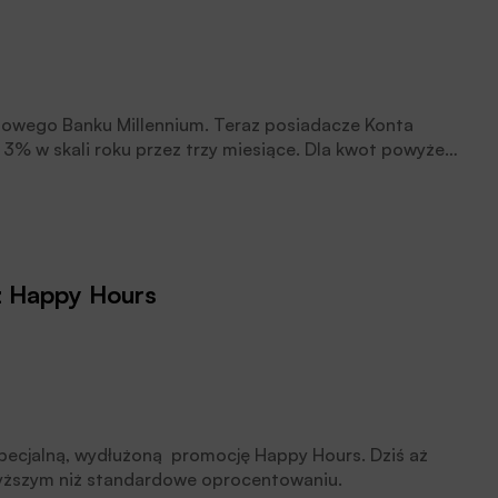
owego Banku Millennium. Teraz posiadacze Konta
ą 3% w skali roku przez trzy miesiące. Dla kwot powyżej
.
 z Happy Hours
specjalną, wydłużoną promocję Happy Hours. Dziś aż
wyższym niż standardowe oprocentowaniu.