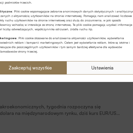
cji podmiotów trzecich.
lityczne:
Pliki cookie wspomagające zebranie anonimowych danych statystycznych i analityczn
ązanych z aktywnością użytkowników na stronie internetowej. Pomagają nam analizować liczbowe
kty ruchu użytkowników na stronie internetowej oraz służą do zrozumienia, w jaki sposób
ch
kownicy wchodzą w interakcje ze stroną internetową. Te pliki cookie pomagają uzyskać informacje
t liczby odwiedzających, współczynnika odrzuceń, źródła ruchu itp.
ketingowe:
Pliki cookie stosowane do analizowania aktywności użytkowników, wyświetlania
wiednich reklam i kampanii marketingowych. Celem jest wyświetlanie reklam, które są istotne i
eresujące dla poszczególnych użytkowników i tym samym bardziej efektywne dla wydawców
klamodawców strony trzeciej.
Zaakceptuj wszystkie
Ustawienia
akroekonomicznych, tygodnia rozpoczyna się
dolara na międzynarodowym rynku, dziś kurs EUR/USD
mu 4,19 są natomiast notowania pary EUR/PLN.