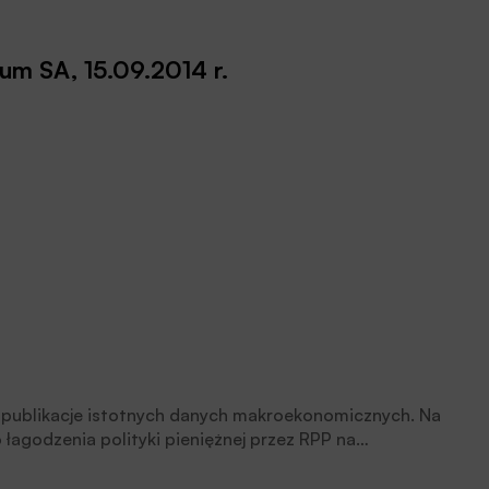
um SA, 15.09.2014 r.
w publikacje istotnych danych makroekonomicznych. Na
agodzenia polityki pieniężnej przez RPP na
szystkim dane z krajowej gospodarki, w tym dzisiejszy
ukcji przemysłowej.