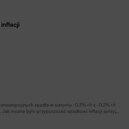
nflacji
konsumpcyjnych spadła w sierpniu -0,3% r/r z -0,2% r/r
 Jak można było przypuszczać spadkowi inflacji sprzyja
niu o 1,4% m/m. Spadek cen żywności, szczególnie
 jednak został on pogłębiony przez skutkami sankcji