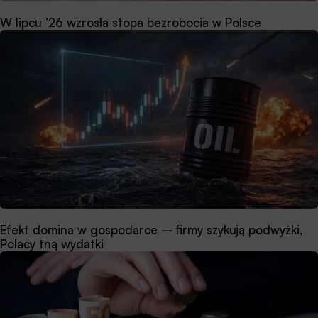
W lipcu ’26 wzrosła stopa bezrobocia w Polsce
Efekt domina w gospodarce – firmy szykują podwyżki,
Polacy tną wydatki