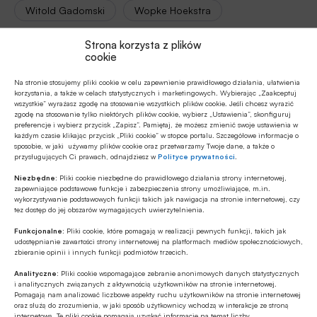
Witold Gadomski
Wopke Hoekstra
Strona korzysta z plików
cookie
Autor
Na stronie stosujemy pliki cookie w celu zapewnienie prawidłowego działania, ułatwienia
Witold Gadomski
korzystania, a także w celach statystycznych i marketingowych. Wybierając „Zaakceptuj
wszystkie” wyrażasz zgodę na stosowanie wszystkich plików cookie. Jeśli chcesz wyrazić
zgodę na stosowanie tylko niektórych plików cookie, wybierz „Ustawienia”, skonfiguruj
preferencje i wybierz przycisk „Zapisz”. Pamiętaj, że możesz zmienić swoje ustawienia w
każdym czasie klikając przycisk „Pliki cookie” w stopce portalu. Szczegółowe informacje o
Źródło
sposobie, w jaki używamy plików cookie oraz przetwarzamy Twoje dane, a także o
przysługujących Ci prawach, odnajdziesz w
Polityce prywatności
.
Gazeta Wyborcza
Niezbędne:
Pliki cookie niezbędne do prawidłowego działania strony internetowej,
zapewniające podstawowe funkcje i zabezpieczenia strony umożliwiające, m.in.
wykorzystywanie podstawowych funkcji takich jak nawigacja na stronie internetowej, czy
tez dostęp do jej obszarów wymagających uwierzytelnienia.
Funkcjonalne:
Pliki cookie, które pomagają w realizacji pewnych funkcji, takich jak
Polecamy
udostępnianie zawartości strony internetowej na platformach mediów społecznościowych,
zbieranie opinii i innych funkcji podmiotów trzecich.
MULTIMEDIA
Analityczne:
Pliki cookie wspomagające zebranie anonimowych danych statystycznych
i analitycznych związanych z aktywnością użytkowników na stronie internetowej.
Banki mogą bezpośrednio finansować
Pomagają nam analizować liczbowe aspekty ruchu użytkowników na stronie internetowej
przemysł zbrojeniowy
oraz służą do zrozumienia, w jaki sposób użytkownicy wchodzą w interakcje ze stroną
internetową. Te pliki cookie pomagają uzyskać informacje na temat liczby