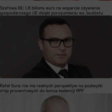
Szefowa KE: 1,8 biliona euro na wsparcie ożywienia
gospodarczego UE dzięki porozumieniu ws. budżetu
Rafał Sura: nie ma realnych perspektyw na podwyżki
stóp procentowych do końca kadencji RPP