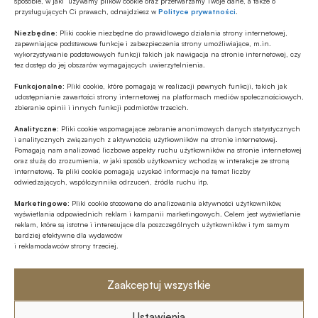
zł
sposobie, w jaki używamy plików cookie oraz przetwarzamy Twoje dane, a także o
przysługujących Ci prawach, odnajdziesz w
Polityce prywatności
.
ESG
Niezbędne:
Pliki cookie niezbędne do prawidłowego działania strony internetowej,
Fale upałów nie są wyłącznie
zapewniające podstawowe funkcje i zabezpieczenia strony umożliwiające, m.in.
problemem pogodowym – to istotne
wykorzystywanie podstawowych funkcji takich jak nawigacja na stronie internetowej, czy
tez dostęp do jej obszarów wymagających uwierzytelnienia.
ryzyko biznesowe
Funkcjonalne:
Pliki cookie, które pomagają w realizacji pewnych funkcji, takich jak
GOSPODARKA
udostępnianie zawartości strony internetowej na platformach mediów społecznościowych,
Minister finansów i gospodarki nie
zbieranie opinii i innych funkcji podmiotów trzecich.
wyklucza kolejnych po OKI propozycji
Analityczne:
Pliki cookie wspomagające zebranie anonimowych danych statystycznych
dot. produktów inwestycyjnych
i analitycznych związanych z aktywnością użytkowników na stronie internetowej.
Pomagają nam analizować liczbowe aspekty ruchu użytkowników na stronie internetowej
GOSPODARKA
oraz służą do zrozumienia, w jaki sposób użytkownicy wchodzą w interakcje ze stroną
internetową. Te pliki cookie pomagają uzyskać informacje na temat liczby
BIG InfoMonitor o przyczynach
odwiedzających, współczynnika odrzuceń, źródła ruchu itp.
rosnącego zadłużenia polskiego e-
commerce
Marketingowe:
Pliki cookie stosowane do analizowania aktywności użytkowników,
wyświetlania odpowiednich reklam i kampanii marketingowych. Celem jest wyświetlanie
CYBERBEZPIECZEŃSTWO
reklam, które są istotne i interesujące dla poszczególnych użytkowników i tym samym
bardziej efektywne dla wydawców
Apel Rady Przedsiębiorczości ws.
i reklamodawców strony trzeciej.
polskiego stanowiska w pracach Rady
UE nad pakietem Digital Omnibus
Zaakceptuj wszystkie
CYBERBEZPIECZEŃSTWO
W PKO Banku Polskim już działa
Ustawienia